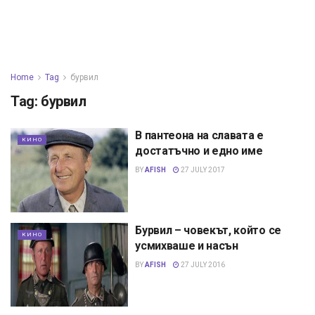
Home
Tag
бурвил
Tag:
бурвил
В пантеона на славата е
КИНО
достатъчно и едно име
BY
AFISH
27 JULY 2017
Бурвил – човекът, който се
КИНО
усмихваше и насън
BY
AFISH
27 JULY 2016