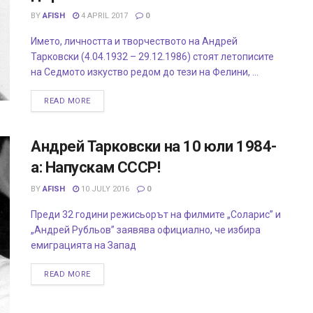
BY
AFISH
4 APRIL 2017
0
Името, личността и творчеството на Андрей
Тарковски (4.04.1932 – 29.12.1986) стоят летописите
на Седмото изкуство редом до тези на Фелини, ...
READ MORE
Андрей Тарковски на 10 юли 1984-
а: Напускам СССР!
BY
AFISH
10 JULY 2016
0
Преди 32 години режисьорът на филмите „Соларис” и
„Андрей Рубльов” заявява официално, че избира
емиграцията на Запад
READ MORE