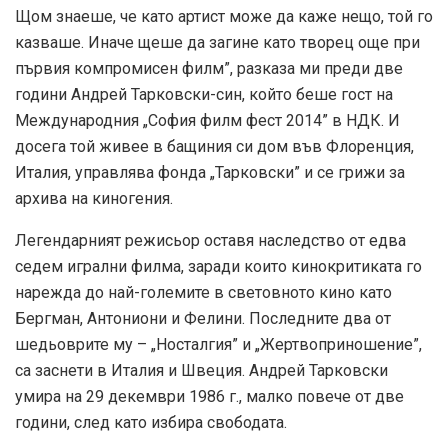
Щом знаеше, че като артист може да каже нещо, той го
казваше. Иначе щеше да загине като творец още при
първия компромисен филм”, разказа ми преди две
години Андрей Тарковски-син, който беше гост на
Международния „София филм фест 2014” в НДК. И
досега той живее в бащиния си дом във Флоренция,
Италия, управлява фонда „Тарковски” и се грижи за
архива на киногения.
Легендарният режисьор оставя наследство от едва
седем игрални филма, заради които кинокритиката го
нарежда до най-големите в световното кино като
Бергман, Антониони и Фелини. Последните два от
шедьоврите му – „Носталгия” и „Жертвоприношение”,
са заснети в Италия и Швеция. Андрей Тарковски
умира на 29 декември 1986 г., малко повече от две
години, след като избира свободата.