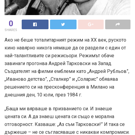
0
SHARES
Ако не беше тоталитарният режим на ХХ век, руското
кино навярно никога нямаше да се раздели с един от
най-талантливите си режисьори. Режимът обаче
завинаги прогонва Андрей Тарковски на Запад.
Създателят на филми емблеми като „Андрей Рубльов”,
„Иваново детство”, „Сталкер” и „Соларис” обявява
решението си на пресконференция в Милано на
днешния ден, 10 юли, през 1984 г.
„Баща ми вярваше в призванието си. И знаеше
цената си. А да знаеш цената си също е морална
отговорност. Казваше: „Аз съм Тарковски!” И така се
държеше – не се съгласяваше с никакви компромиси.