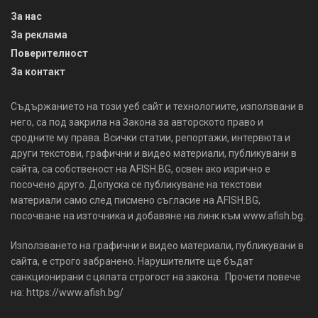
За нас
За реклама
Поверителност
За контакт
Съдържанието на този уеб сайт и технологиите, използвани в
него, са под закрила на Закона за авторското право и
сродните му права. Всички статии, репортажи, интервюта и
други текстови, графични и видео материали, публикувани в
сайта, са собственост на AFISH.BG, освен ако изрично е
посочено друго. Допуска се публикуване на текстови
материали само след писмено съгласие на AFISH.BG,
посочване на източника и добавяне на линк към www.afish.bg.
Използването на графични и видео материали, публикувани в
сайта, е строго забранено. Нарушителите ще бъдат
санкционирани с цялата строгост на закона. Прочети повече
на: https://www.afish.bg/