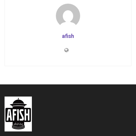
afish