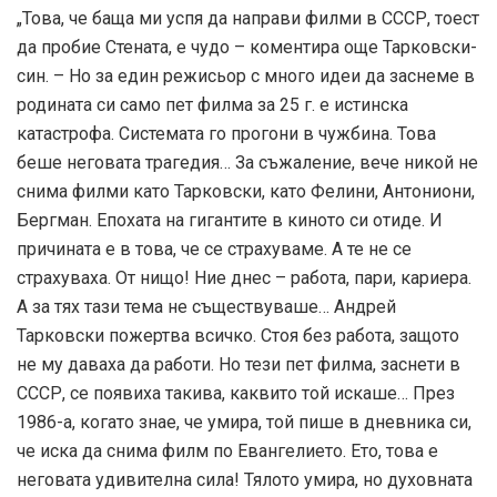
„Това, че баща ми успя да направи филми в СССР, тоест
да пробие Стената, е чудо – коментира още Тарковски-
син. – Но за един режисьор с много идеи да заснеме в
родината си само пет филма за 25 г. е истинска
катастрофа. Системата го прогони в чужбина. Това
беше неговата трагедия… За съжаление, вече никой не
снима филми като Тарковски, като Фелини, Антониони,
Бергман. Епохата на гигантите в киното си отиде. И
причината е в това, че се страхуваме. А те не се
страхуваха. От нищо! Ние днес – работа, пари, кариера.
А за тях тази тема не съществуваше… Андрей
Тарковски пожертва всичко. Стоя без работа, защото
не му даваха да работи. Но тези пет филма, заснети в
СССР, се появиха такива, каквито той искаше… През
1986-а, когато знае, че умира, той пише в дневника си,
че иска да снима филм по Евангелието. Ето, това е
неговата удивителна сила! Тялото умира, но духовната