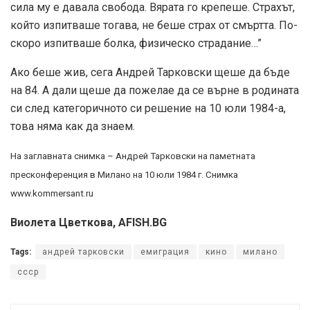
сила му е давала свобода. Вярата го крепеше. Страхът,
който изпитваше тогава, не беше страх от смъртта. По-
скоро изпитваше болка, физическо страдание…”
Ако беше жив, сега Андрей Тарковски щеше да бъде
на 84. А дали щеше да пожелае да се върне в родината
си след категоричното си решение на 10 юли 1984-а,
това няма как да знаем.
На заглавната снимка – Андрей Тарковски на паметната
пресконференция в Милано на 10 юли 1984 г. Снимка
www.kommersant.ru
Виолета Цветкова, AFISH.BG
Tags:
андрей тарковски
емиграция
кино
милано
ссср