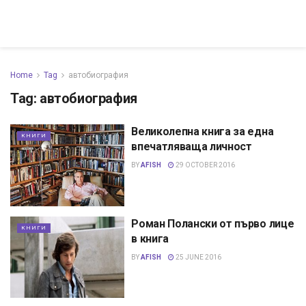
Home
Tag
автобиография
Tag:
автобиография
Великолепна книга за една
КНИГИ
впечатляваща личност
BY
AFISH
29 OCTOBER 2016
Роман Полански от първо лице
КНИГИ
в книга
BY
AFISH
25 JUNE 2016