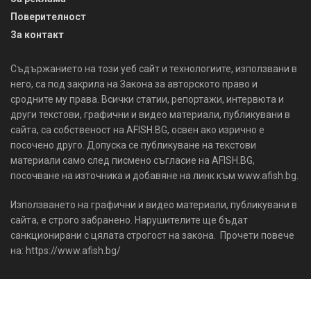
Поверителност
За контакт
Съдържанието на този уеб сайт и технологиите, използвани в
него, са под закрила на Закона за авторското право и
сродните му права. Всички статии, репортажи, интервюта и
други текстови, графични и видео материали, публикувани в
сайта, са собственост на AFISH.BG, освен ако изрично е
посочено друго. Допуска се публикуване на текстови
материали само след писмено съгласие на AFISH.BG,
посочване на източника и добавяне на линк към www.afish.bg.
Използването на графични и видео материали, публикувани в
сайта, е строго забранено. Нарушителите ще бъдат
санкционирани с цялата строгост на закона. Прочети повече
на: https://www.afish.bg/