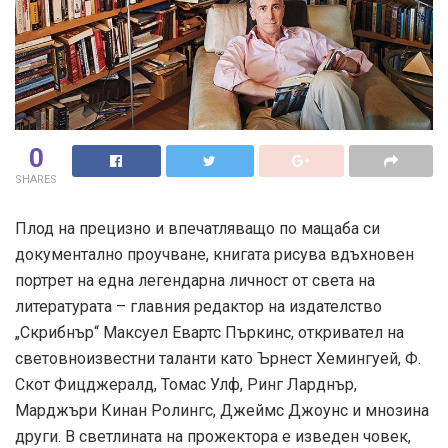
0
SHARES
Плод на прецизно и впечатляващо по мащаба си
документално проучване, книгата рисува вдъхновен
портрет на една легендарна личност от света на
литературата – главния редактор на издателство
„Скрибнър“ Максуел Евартс Пъркинс, откривател на
световноизвестни таланти като Ърнест Хемингуей, Ф.
Скот Фицджералд, Томас Улф, Ринг Ларднър,
Марджъри Кинан Ролингс, Джеймс Джоунс и мнозина
други. В светлината на прожектора е изведен човек,