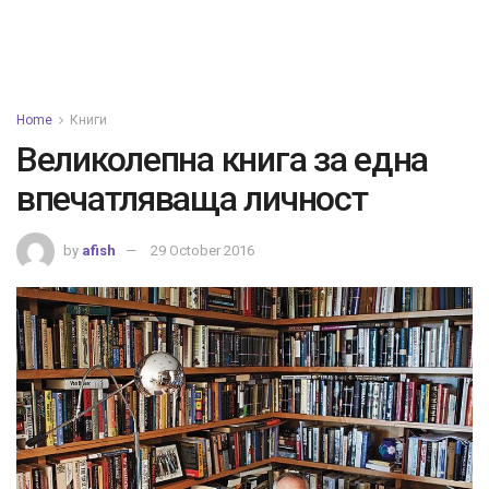
Home
Книги
Великолепна книга за една
впечатляваща личност
by
afish
29 October 2016