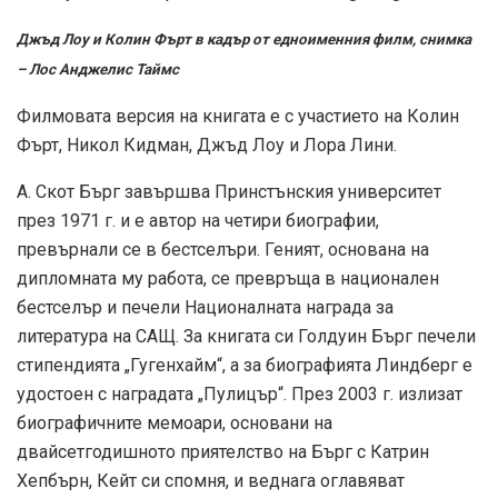
Джъд Лоу и Колин Фърт в кадър от едноименния филм, снимка
– Лос Анджелис Таймс
Филмовата версия на книгата е с участието на Колин
Фърт, Никол Кидман, Джъд Лоу и Лора Лини.
А. Скот Бърг завършва Принстънския университет
през 1971 г. и е автор на четири биографии,
превърнали се в бестселъри. Геният, основана на
дипломната му работа, се превръща в национален
бестселър и печели Националната награда за
литература на САЩ. За книгата си Голдуин Бърг печели
стипендията „Гугенхайм“, а за биографията Линдберг е
удостоен с наградата „Пулицър“. През 2003 г. излизат
биографичните мемоари, основани на
двайсетгодишното приятелство на Бърг с Катрин
Хепбърн, Кейт си спомня, и веднага оглавяват