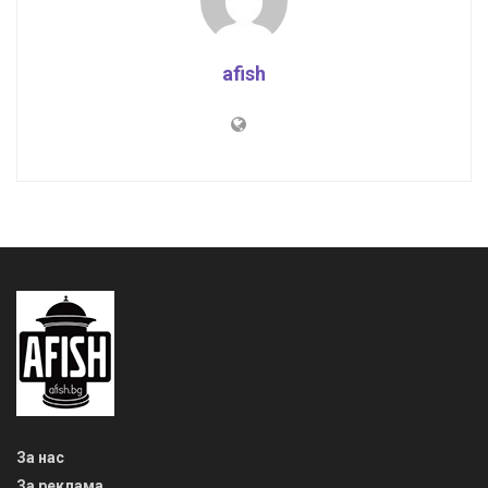
afish
За нас
За реклама