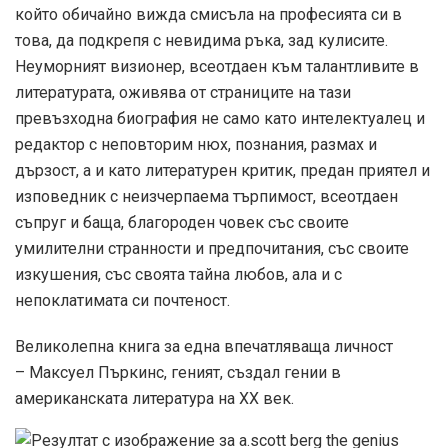
който обичайно вижда смисъла на професията си в
това, да подкрепя с невидима ръка, зад кулисите.
Неуморният визионер, всеотдаен към талантливите в
литературата, оживява от страниците на тази
превъзходна биография не само като интелектуалец и
редактор с неповторим нюх, познания, размах и
дързост, а и като литературен критик, предан приятел и
изповедник с неизчерпаема търпимост, всеотдаен
съпруг и баща, благороден човек със своите
умилителни странности и предпочитания, със своите
изкушения, със своята тайна любов, ала и с
непоклатимата си почтеност.
Великолепна книга за една впечатляваща личност
– Максуел Пъркинс, геният, създал гении в
американската литература на ХХ век.