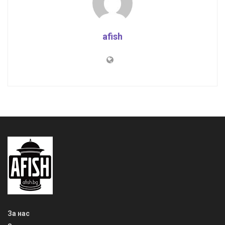
afish
За нас