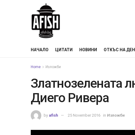
НАЧАЛО
ЦИТАТИ
НОВИНИ
ОТКЪС НА ДЕ
Home
Изложби
Златнозелената л
Диего Ривера
by
afish
25 November 2016
in
Изложби