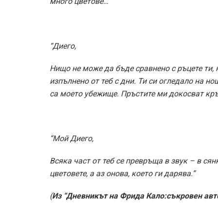
много цветове…”
“Диего,
Нищо не може да бъде сравнено с ръцете ти, 
изпълнено от теб с дни. Ти си огледало на но
са моето убежище. Пръстите ми докосват кръ
“Мой Диего,
Всяка част от теб се превръща в звук – в сян
цветовете, а аз онова, което ги дарява.”
(
Из “Дневникът на Фрида Кало:съкровен авт