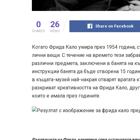
0
26
Share on Facebook
SHARES
VIEWS
Когато Фрида Кало умира през 1954 година, 
лични вещи. С течение на времето тези забра
различни предмета, заключени в банята на к
инструкции банята да бъде отворена 15 годин
в къщата-музей най-накрая отварят вратата 
разкриват креативността на Фрида Кало, дру
които е имала през годините.
Ръкавиците на Фрида, намерени сред останалите ве