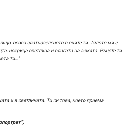
нищо, освен златнозеленото в очите ти. Тялото ми е
щта, искрица светлина и влагата на земята. Ръцете ти
вта ти…”
ката и в светлината. Ти си това, което приема
опортрет”
)