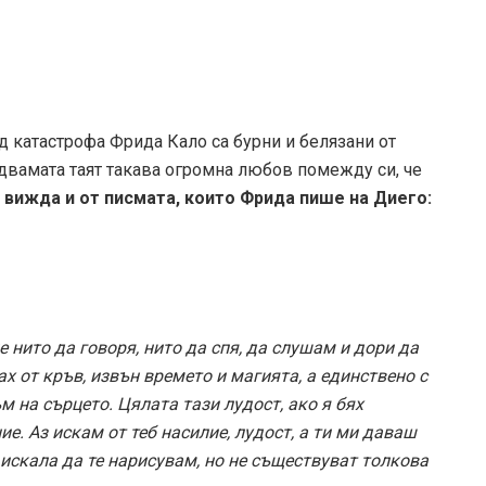
д катастрофа Фрида Кало са бурни и белязани от
 двамата таят такава огромна любов помежду си, че
 вижда и от писмата, които Фрида пише на Диего:
 нито да говоря, нито да спя, да слушам и дори да
ах от кръв, извън времето и магията, а единствено с
м на сърцето. Цялата тази лудост, ако я бях
ие. Аз искам от теб насилие, лудост, а ти ми даваш
 искала да те нарисувам, но не съществуват толкова