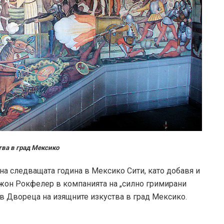
тва в град Мексико
на следващата година в Мексико Сити, като добавя и
Джон Рокфелер в компанията на „силно гримирани
 в Двореца на изящните изкуства в град Мексико.