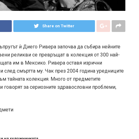
Share on Twitter
съпругът ѝ Диего Ривера започва да събира нейните
вени реликви се превръщат в колекция от 300 най-
ъщата им в Мексико. Ривера оставя изрични
и след смъртта му. Чак през 2004 година уредниците
към тайната колекция. Много от предметите
ги говорят за сериозните здравословни проблеми,
щи на художничката