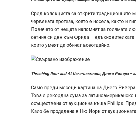
Сред колекцията са открити традиционните ме
червената протеза, която е носела, както и г
Повечето от нещата напомнят за голямата лю
сетния си ден към Фрида – вдъхновителката 
които умеят да обичат всеотдайно.
Threshing floor and At the crossroads, Диего Ривера –
Само преди месеци картина на Диего Ривера б
Това е рекордна сума за латиноамериканско 
осъществена от аукционна къща Phillips. Пре
Кало бе продадена в Ню Йорк от аукционната 