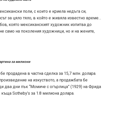
ксикански поли, с които е криела недъга си,
ипсът за цяло тяло, в който е живяла известно време…
бов, която мексиканският художник изпитва до
не само на поколения художници, но и на жените,
 картина за милиони
е продадена в частна сделка за 15,7 млн. долара.
произведение на изкуството, а продажбата бе
ди два дни пък “Момиче с огърлица” (1929) на Фрида
къща Sotheby’s за 1.8 милиона долара.