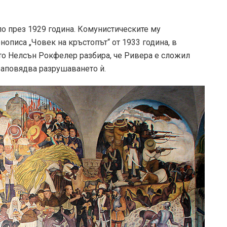
о през 1929 година. Комунистическите му
нописа „Човек на кръстопът“ от 1933 година, в
то Нелсън Рокфелер разбира, че Ривера е сложил
заповядва разрушаването ѝ.