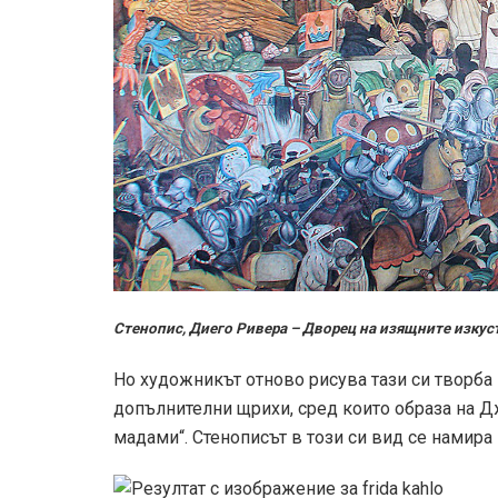
Стенопис, Диего Ривера – Дворец на изящните изкус
Но художникът отново рисува тази си творба 
допълнителни щрихи, сред които образа на 
мадами“. Стенописът в този си вид се намира