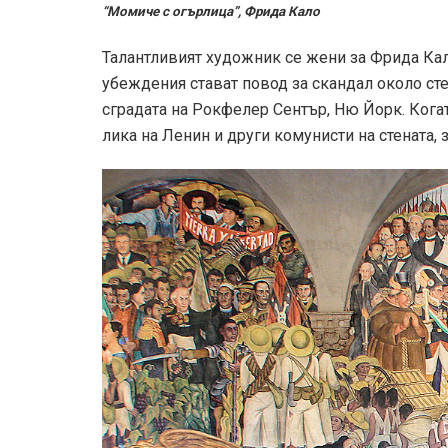
“Момиче с огърлица”, Фрида Кало
Талантливият художник се жени за Фрида Кал
убеждения стават повод за скандал около сте
сградата на Рокфелер Сентър, Ню Йорк. Кога
лика на Ленин и други комунисти на стената, 