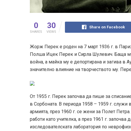
0
30
Share on Facebook
SHARES
VIEWS
Жорж Перек е роден на 7 март 1936 г. в Пари
Полша Ицек Перек и Сирла Шулевич. Баща му 
война, а майка му е депортирана и загива в 
значително влияние на творчеството му. Пере
От 1955 г. Перек започва да пише за списани
в Сорбоната. В периода 1958 – 1959 г. служи 
армията, през 1960 г. се жени за Полет Петра
работи като учителка, а през 1961 г. започва 
изследователската лаборатория по неврофизи