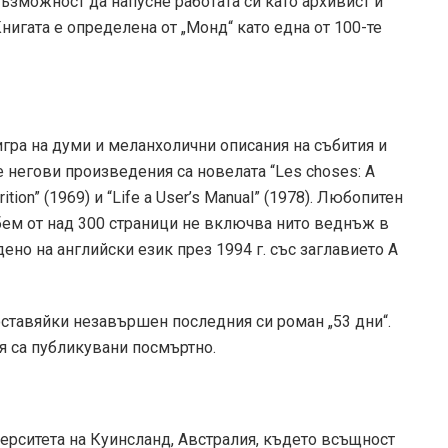
ъзможност да напусне работата си като архивист и
нигата е определена от „Монд“ като една от 100-те
гра на думи и меланхолични описания на събития и
е негови произведения са новелата “Les choses: A
rition” (1969) и “Life a User’s Manual” (1978). Любопитен
с обем от над 300 страници не включва нито веднъж в
ено на английски език през 1994 г. със заглавието A
ставяйки незавършен последния си роман „53 дни“.
я са публикувани посмъртно.
рситета на Куинсланд, Австралия, където всъщност