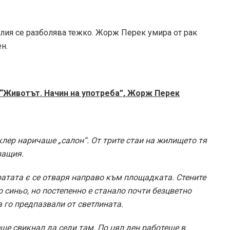
алия се разболява тежко. Жорж Перек умира от рак
н.
“Животът. Начин на употреба”, Жорж Перек
клер наричаше „салон“. От трите стаи на жилището тя
защия.
ратата є се отваря направо към площадката. Стените
о синьо, но постепенно е станало почти безцветно
а го предпазвали от светлината.
ше свикнал да седи там. По цял ден работеше в