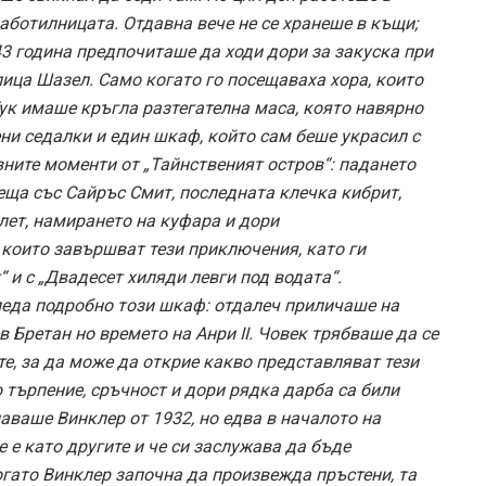
работилницата. Отдавна вече не се хранеше в къщи;
43 година предпочиташе да ходи дори за закуска при
лица Шазел. Само когато го посещаваха хора, които
Тук имаше кръгла разтегателна маса, която навярно
ени седалки и един шкаф, който сам беше украсил с
ните моменти от „Тайнственият остров“: падането
еща със Сайръс Смит, последната клечка кибрит,
лет, намирането на куфара и дори
 които завършват тези приключения, като ги
“ и с „Двадесет хиляди левги под водата“.
леда подробно този шкаф: отдалеч приличаше на
в Бретан но времето на Анри II. Човек трябваше да се
е, за да може да открие какво представляват тези
 търпение, сръчност и дори рядка дарба са били
аваше Винклер от 1932, но едва в началото на
е е като другите и че си заслужава да бъде
огато Винклер започна да произвежда пръстени, та