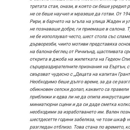
третата стая, онази, в която си беше уредил 
не се беше научил и мразеше да готви. От 19
Рири, в барчето на ъгъла на улица Жаден и у
не познаваше добре, ги приемаше в салона. 
не бе използувал често, шест стола със слам
дърворезби, чиито мотиви представяха основ
на балона-беглец от Ричмънд, щастливата ср
открита в джоба на жилетката на Гедеон Спи
сърцераздирателните признания на Еъртън, с
свързват чудесно с „Децата на капитан Грант
Необходимо беше дълго време, за да се разг
обикновен селски долап, каквито са правели 
приближи и едва ли не да опипа инкрустациит
миниатюрни сцени и да си даде сметка колко
необходими за изработването им. Вален позн
шестдесетте години забеляза, че този шкаф н
разгледан отблизо. Това стана по времето, к