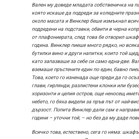
Вален му доведе младата собственичка на 
която искаше да подреди за коледните празн
около масата и Винклер беше измъкнал всички
подредени на подставки, обвити в черна копр
от плафониерата, след това бе отворил шкаф
година. Винклер пиеше много рядко, но вся
бутилки вино и други напитки, които той щед
като запазваше за себе си само една-две. В
вземаше пръстените един по един, бавно пие
Това, което го изненада още преди да го осъ
глави, гирлянди, разлистени клонки или бузе
хоризонти и целия остров, още неносещ имет
небето, го бяха видели за пръв път от най-ви
дързост. Попита Винклер дали сам е направи
години – уточни той, – но без да му даде пов
Всичко това, естествено, сега го няма: шкафъ