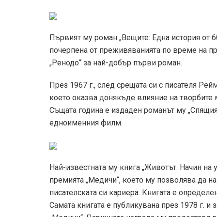
Първият му роман „Вещите: Една история от 60-
почерпена от преживяванията по време на пре
„Ренодо“ за най-добър първи роман.
През 1967 г., след срещата си с писателя Рей
което оказва донякъде влияние на творбите м
Същата година е издаден романът му „Спящият
едноименния филм.
Най-известната му книга „Животът. Начин на у
премията „Медичи“, което му позволява да на
писателската си кариера. Книгата е определена
Самата книгата е публикувана през 1978 г. и