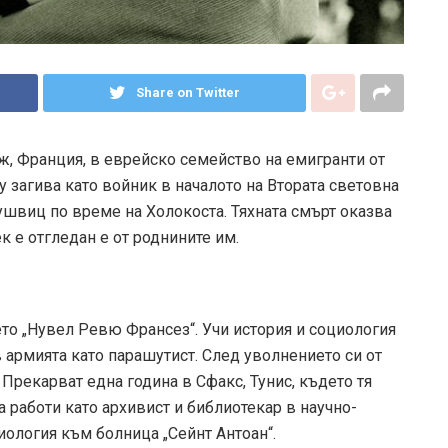
Share on Twitter
ж, Франция, в еврейско семейство на емигранти от
загива като войник в началото на Втората световна
Аушвиц по време на Холокоста. Тяхната смърт оказва
к е отгледан е от роднините им.
ето „Нувел Ревю Франсез“. Учи история и социология
в армията като парашутист. След уволнението си от
. Прекарват една година в Сфакс, Тунис, където тя
да работи като архивист и библиотекар в научно-
ология към болница „Сейнт Антоан“.