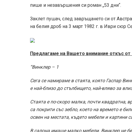
пише и незавършения си роман „53 дни“.
Заклет пушач, след завръщането си от Австр
на белия дроб на 3 март 1982 г. в Иври сюр Се
Предлагаме на Вашето внимание откъс от 
“Винклер – 1
Сега се намираме в стаята, която Гаспар Вин
е най-близо до стълбището, най-вляво за вли
Стаята е по-скоро малка, почти квадратна, в
са покрити със зебло, което на времето е бил
освен на местата, където мебели и картини с
В салона имаше малко мебели. Винклер не бе