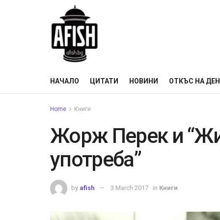
НАЧАЛО
ЦИТАТИ
НОВИНИ
ОТКЪС НА ДЕ
Home
Книги
Жорж Перек и “Жи
употреба”
by
afish
3 March 2017
in
Книги