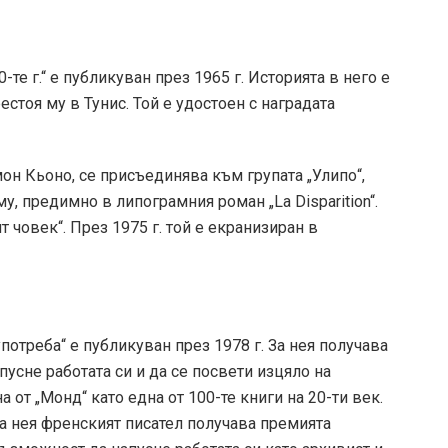
те г.“ е публикуван през 1965 г. Историята в него е
стоя му в Тунис. Той е удостоен с наградата
мон Кьоно, се присъединява към групата „Улипо“,
у, предимно в липограмния роман „La Disparition“.
 човек“. През 1975 г. той е екранизиран в
потреба“ е публикуван през 1978 г. За нея получава
пусне работата си и да се посвети изцяло на
 от „Монд“ като една от 100-те книги на 20-ти век.
 за нея френският писател получава премията