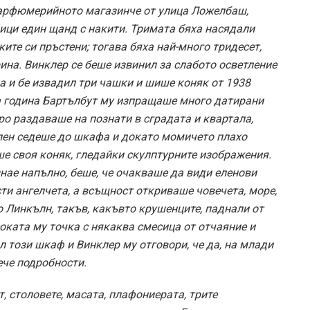
парфюмерийното магазинче от улица Ложелбаш,
ици един щанд с накити. Тримата бяха насядали
те си пръстени; тогава бяха най-много тридесет,
ина. Винклер се беше извинил за слабото осветление
а и бе извадил три чашки и шише коняк от 1938
ка година Бартълбут му изпращаше много датирани
ро раздаваше на познати в сградата и квартала,
ален седеше до шкафа и докато момичето плахо
ше своя коняк, гледайки скулптурните изображения.
знае напълно, беше, че очакваше да види еленови
сти ангелчета, а всъщност откриваше човечета, море,
о Линкълн, такъв, какъвто крушенците, паднали от
соката му точка с някаква смесица от отчаяние и
л този шкаф и Винклер му отговори, че да, на млади
ече подробности.
т, столовете, масата, плафониерата, трите