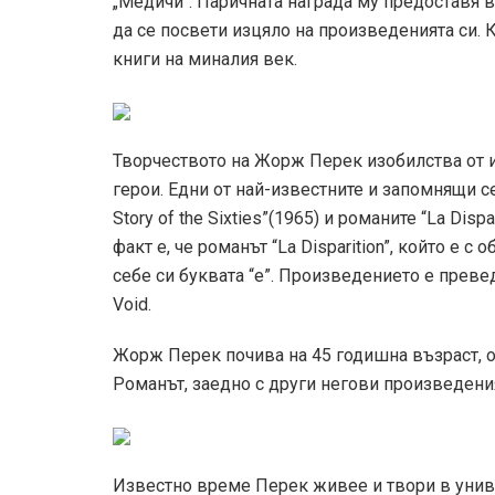
„Медичи“. Паричната награда му предоставя в
да се посвети изцяло на произведенията си. К
книги на миналия век.
Творчеството на Жорж Перек изобилства от и
герои. Едни от най-известните и запомнящи с
Story of the Sixties”(1965) и романите “La Dispa
факт е, че романът “La Disparition”, който е 
себе си буквата “е”. Произведението е превед
Void.
Жорж Перек почива на 45 годишна възраст, о
Романът, заедно с други негови произведени
Известно време Перек живее и твори в униве