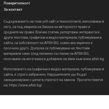
Поверителност
За контакт
Съдържанието на този уеб сайт и технологиите, използвани в
него, са под закрила на Закона за авторското право и
сродните му права. Всички статии, репортажи, интервюта и
други текстови, графични и видео материали, публикувани в
сайта, са собственост на AFISH.BG, освен ако изрично е
посочено друго. Допуска се публикуване на текстови
материали само след писмено съгласие на AFISH.BG,
посочване на източника и добавяне на линк към www.afish.bg.
Използването на графични и видео материали, публикувани в
сайта, е строго забранено. Нарушителите ще бъдат
санкционирани с цялата строгост на закона. Прочети повече
на: https://www.afish.bg/