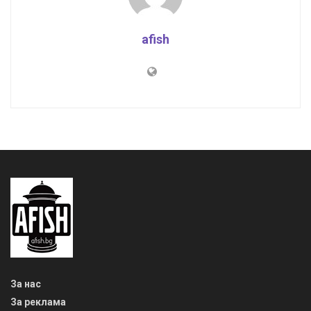
afish
За нас
За реклама