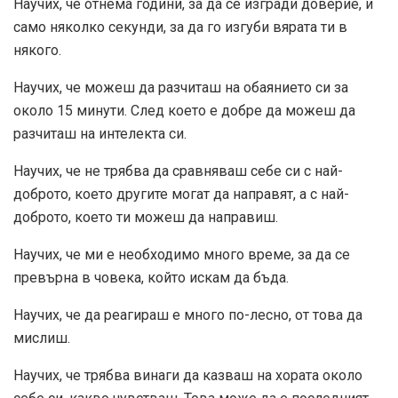
Научих, че отнема години, за да се изгради доверие, и
само няколко секунди, за да го изгуби вярата ти в
някого.
Научих, че можеш да разчиташ на обаянието си за
около 15 минути. След което е добре да можеш да
разчиташ на интелекта си.
Научих, че не трябва да сравняваш себе си с най-
доброто, което другите могат да направят, а с най-
доброто, което ти можеш да направиш.
Научих, че ми е необходимо много време, за да се
превърна в човека, който искам да бъда.
Научих, че да реагираш е много по-лесно, от това да
мислиш.
Научих, че трябва винаги да казваш на хората около