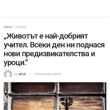
Home
Поезия
„Животът е най-добрият
учител. Всеки ден ни поднася
нови предизвикателства и
уроци.”
by
afish
19 November 2018