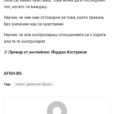
себе си, какво чувстваш. Това може да е последният
път, когато ги виждаш.
Научих, че ние сме отговорни за това, което правим,
без значение как се чувстваме.
Научих, че или контролираш отношенията си с хората
или те те контролират.
© Превод от английски: Йордан Костурков
AFISH.BG
Tags:
хорас джаксън браун