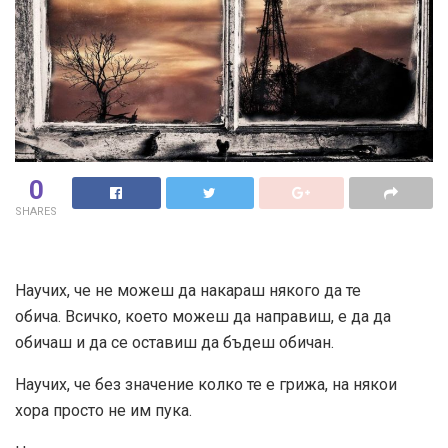
0
SHARES
Научих, че не можеш да накараш някого да те
обича. Всичко, което можеш да направиш, е да да
обичаш и да се оставиш да бъдеш обичан.
Научих, че без значение колко те е грижа, на някои
хора просто не им пука.