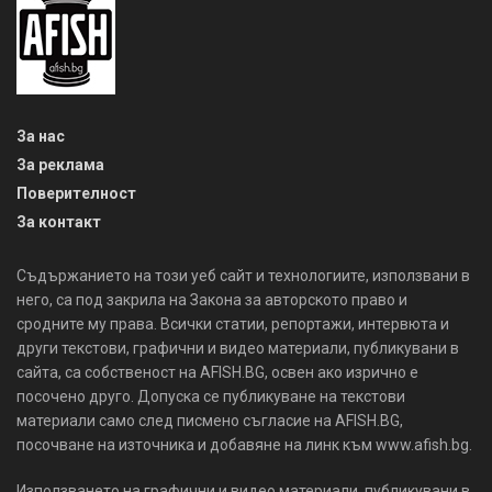
За нас
За реклама
Поверителност
За контакт
Съдържанието на този уеб сайт и технологиите, използвани в
него, са под закрила на Закона за авторското право и
сродните му права. Всички статии, репортажи, интервюта и
други текстови, графични и видео материали, публикувани в
сайта, са собственост на AFISH.BG, освен ако изрично е
посочено друго. Допуска се публикуване на текстови
материали само след писмено съгласие на AFISH.BG,
посочване на източника и добавяне на линк към www.afish.bg.
Използването на графични и видео материали, публикувани в