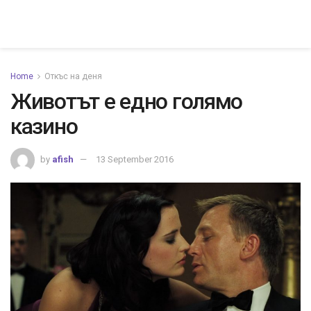
Home
Откъс на деня
Животът е едно голямо
казино
by
afish
13 September 2016