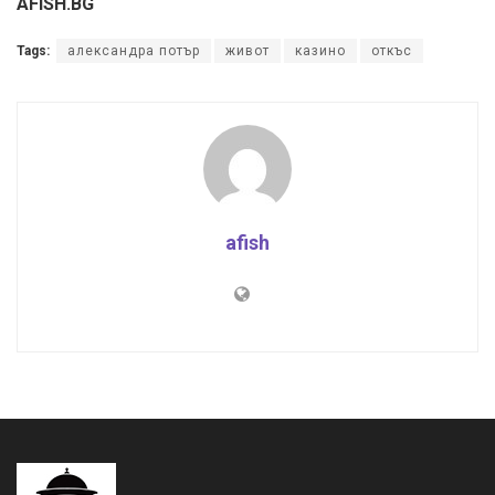
AFISH.BG
Tags:
александра потър
живот
казино
откъс
afish