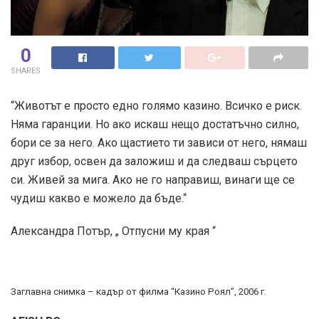
0
SHARES
“Животът е просто едно голямо казино. Всичко е риск.
Няма гаранции. Но ако искаш нещо достатъчно силно,
бори се за него. Ако щастието ти зависи от него, нямаш
друг избор, освен да заложиш и да следваш сърцето
си. Живей за мига. Ако не го направиш, винаги ще се
чудиш какво е можело да бъде.“
Александра Потър, „ Отпусни му края “
Заглавна снимка – кадър от филма “Казино Роял”, 2006 г.