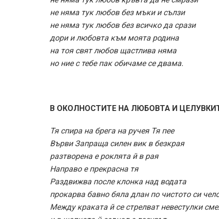
не няма тук любов без мъки и сълзи
не няма тук любов без всичко да срази
дори и любовта към моята родина
на тоя свят любов щастлива няма
но ние с тебе пак обичаме се двама.
В ОКОЛНОСТИТЕ НА ЛЮБОВТА И ЦЕЛУВКИ
Тя спира на брега на ручея Тя пее
Върви Запраща силен вик в безкрая
разтворена е роклята й в рая
Направо е прекрасна тя
Раздвижва после клонка над водата
прокарва бавно бяла длан по чистото си чел
Между краката й се стрелват невестулки сме