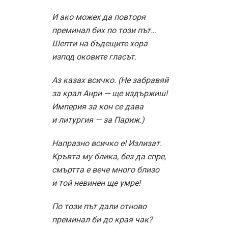
И ако можех да повторя
преминал бих по този път…
Шепти на бъдещите хора
изпод оковите гласът.
Аз казах всичко. (Не забравяй
за крал Анри — ще издържиш!
Империя за кон се дава
и литургия — за Париж.)
Напразно всичко е! Излизат.
Кръвта му блика, без да спре,
смъртта е вече много близо
и той невинен ще умре!
По този път дали отново
преминал би до края чак?