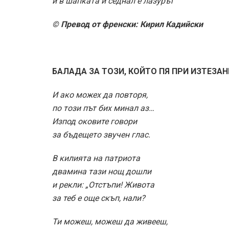
и в шапката й седнал е лазурът
© Превод от френски: Кирил Кадийски
БАЛАДА ЗА ТОЗИ, КОЙТО ПЯ ПРИ ИЗТЕЗА
И ако можех да повторя,
по този път бих минал аз…
Изпод оковите говори
за бъдещето звучен глас.
В килията на патриота
двамина тази нощ дошли
и рекли: „Отстъпи! Живота
за теб е още скъп, нали?
Ти можеш, можеш да живееш,