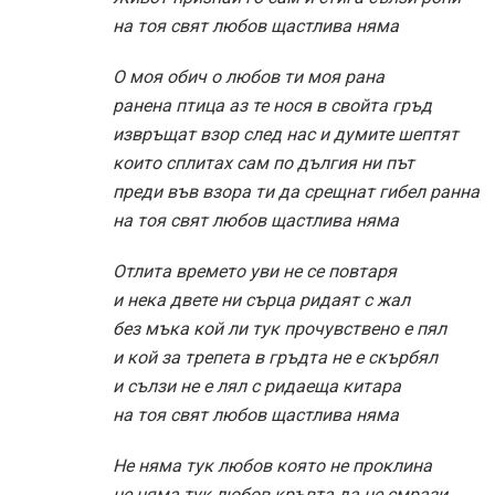
на тоя свят любов щастлива няма
О моя обич о любов ти моя рана
ранена птица аз те нося в свойта гръд
извръщат взор след нас и думите шептят
които сплитах сам по дългия ни път
преди във взора ти да срещнат гибел ранна
на тоя свят любов щастлива няма
Отлита времето уви не се повтаря
и нека двете ни сърца ридаят с жал
без мъка кой ли тук прочувствено е пял
и кой за трепета в гръдта не е скърбял
и сълзи не е лял с ридаеща китара
на тоя свят любов щастлива няма
Не няма тук любов която не проклина
не няма тук любов кръвта да не смрази