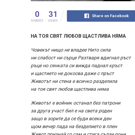
0
31
Share on Facebook
SHARES
VIEWS
НА ТОЯ СВЯТ ЛЮБОВ ЩАСТЛИВА НЯМА
Човекът нищо не владее Нито сила
ни слабост ни сърце Разтваря вдигнал ръст
ръце но сянката си вижда паднал кръст
и щастието не докосва даже с пръст
Животът ни стена е всичко разделила
на тоя свят любов щастлива няма
Животът е войник останал без патрони
за друга участ бил е на света роден
защо в зорите да се буди всеки ден
щом вечер пада на безделието в плен
Живот признай го сам и стига сълзи рони