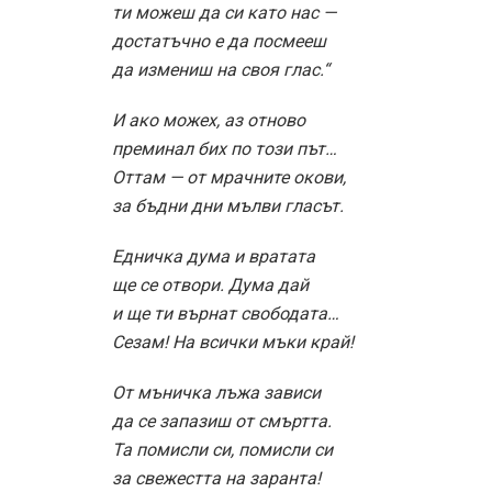
ти можеш да си като нас —
достатъчно е да посмееш
да измениш на своя глас.“
И ако можех, аз отново
преминал бих по този път…
Оттам — от мрачните окови,
за бъдни дни мълви гласът.
Едничка дума и вратата
ще се отвори. Дума дай
и ще ти върнат свободата…
Сезам! На всички мъки край!
От мъничка лъжа зависи
да се запазиш от смъртта.
Та помисли си, помисли си
за свежестта на заранта!