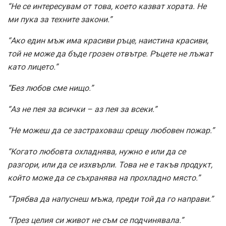
“Не се интересувам от това, което казват хората. Не
ми пука за техните закони.”
“Ако един мъж има красиви ръце, наистина красиви,
той не може да бъде грозен отвътре. Ръцете не лъжат
като лицето.”
“Без любов сме нищо.”
“Аз не пея за всички – аз пея за всеки.”
“Не можеш да се застраховаш срещу любовен пожар.”
“Когато любовта охладнява, нужно е или да се
разгори, или да се изхвърли. Това не е такъв продукт,
който може да се съхранява на прохладно място.”
“Трябва да напуснеш мъжа, преди той да го направи.”
“През целия си живот не съм се подчинявала.”