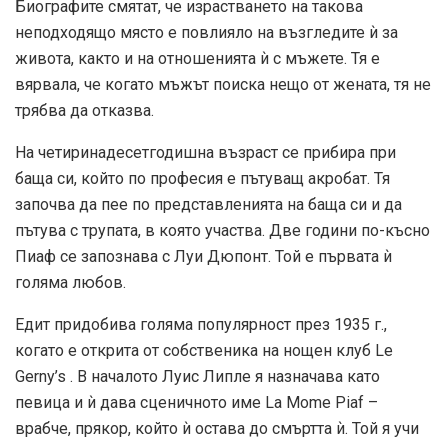
Биографите смятат, че израстването на такова
неподходящо място е повлияло на възгледите ѝ за
живота, както и на отношенията ѝ с мъжете. Тя е
вярвала, че когато мъжът поиска нещо от жената, тя не
трябва да отказва.
На четиринадесетгодишна възраст се прибира при
баща си, който по професия е пътуващ акробат. Тя
започва да пее по представленията на баща си и да
пътува с трупата, в която участва. Две години по-късно
Пиаф се запознава с Луи Дюпонт. Той е първата ѝ
голяма любов.
Едит придобива голяма популярност през 1935 г.,
когато е открита от собственика на нощен клуб Le
Gerny’s . В началото Луис Липле я назначава като
певица и ѝ дава сценичното име La Mome Piaf –
врабче, прякор, който ѝ остава до смъртта ѝ. Той я учи