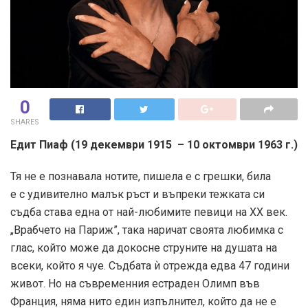
0
SHARES
Едит Пиаф (19 декември 1915 –
10 октомври 1963 г.)
Тя не е познавала нотите, пишела е с грешки, била
е с удивително малък ръст и въпреки тежката си
съдба става една от най-любимите певици на ХХ век.
„Врабчето на Париж”, така наричат своята любимка с
глас, който може да докосне струните на душата на
всеки, който я чуе. Съдбата ѝ отрежда едва 47 години
живот. Но на съвременния естраден Олимп във
Франция, няма нито един изпълнител, който да не е