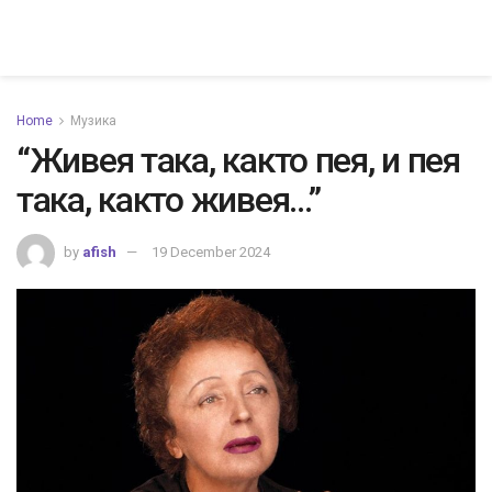
Home
Музика
“Живея така, както пея, и пея
така, както живея…”
by
afish
19 December 2024