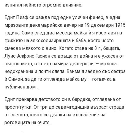
изпитал нейното огромно влияние.
Едит Пиаф се ражда под един уличен фенер, в една
мразовита декемврийска вечер на 19 декември 1915
година. Само след два месеца майка ѝ я изоставя на
грижите на алкохолизираната ѝ баба, която често
смесва млякото с вино. Когато става на 3 г., бащата,
Луис-Алфонс Гасион се връща от война и е ужасен от
състоянието, в което намира дъщеря си – мръсна,
недохранена и почти сляпа. Взима я заедно със сестра
ѝ Симон, за да ги отглежда майка му – готвачка в
публичен дом…
Едит прекарва детството си в бардака, отгледана от
проститутки. От три до седемгодишна възраст страда
от слепота, която се дължи на възпаление на
роговицата на очите.