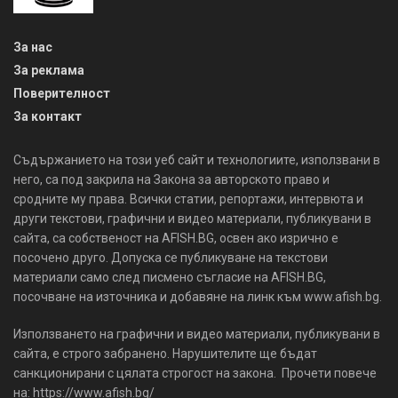
За нас
За реклама
Поверителност
За контакт
Съдържанието на този уеб сайт и технологиите, използвани в
него, са под закрила на Закона за авторското право и
сродните му права. Всички статии, репортажи, интервюта и
други текстови, графични и видео материали, публикувани в
сайта, са собственост на AFISH.BG, освен ако изрично е
посочено друго. Допуска се публикуване на текстови
материали само след писмено съгласие на AFISH.BG,
посочване на източника и добавяне на линк към www.afish.bg.
Използването на графични и видео материали, публикувани в
сайта, е строго забранено. Нарушителите ще бъдат
санкционирани с цялата строгост на закона. Прочети повече
на: https://www.afish.bg/