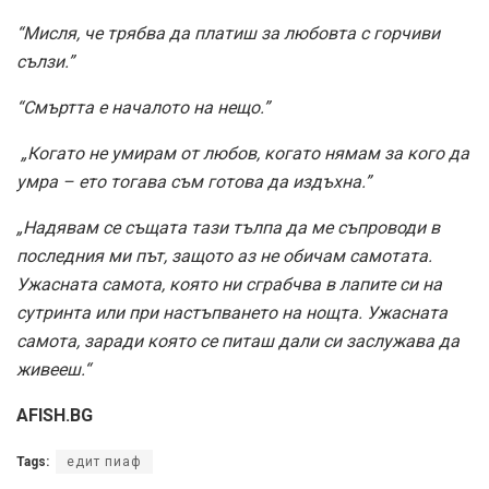
“Мисля, че трябва да платиш за любовта с горчиви
сълзи.”
“Смъртта е началото на нещо.”
„Когато не умирам от любов, когато нямам за кого да
умра – ето тогава съм готова да издъхна.”
„Надявам се същата тази тълпа да ме съпроводи в
последния ми път, защото аз не обичам самотата.
Ужасната самота, която ни сграбчва в лапите си на
сутринта или при настъпването на нощта. Ужасната
самота, заради която се питаш дали си заслужава да
живееш.“
AFISH.BG
Tags:
едит пиаф