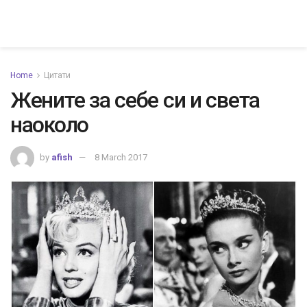
Home
Цитати
Жените за себе си и света
наоколо
by
afish
8 March 2017