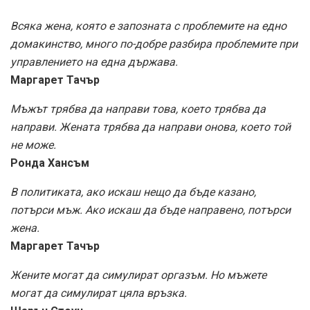
Всяка жена, която е запозната с проблемите на едно
домакинство, много по-добре разбира проблемите при
управлението на една държава.
Маргарет Тачър
Мъжът трябва да направи това, което трябва да
направи. Жената трябва да направи онова, което той
не може.
Ронда Хансъм
В политиката, ако искаш нещо да бъде казано,
потърси мъж. Ако искаш да бъде направено, потърси
жена.
Маргарет Тачър
Жените могат да симулират оргазъм. Но мъжете
могат да симулират цяла връзка.