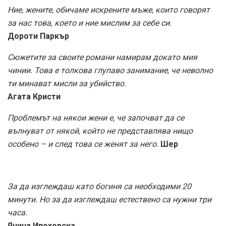
Ние, жените, обичаме искрените мъже, които говорят
за нас това, което и ние мислим за себе си.
Дороти Паркър
Сюжетите за своите романи намирам докато мия
чинии. Това е толкова глупаво занимание, че неволно
ти минават мисли за убийство.
Агата Кристи
Проблемът на някои жени е, че започват да се
вълнуват от някой, който не представлява нищо
особено – и след това се женят за него.
Шер
За да изглеждаш като богиня са необходими 20
минути. Но за да изглеждаш естествено са нужни три
часа.
Янина Ипохорска