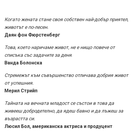
Когато жената стане своя собствен най-добър приятел,
животът е по-лесен.
Даян фон Фюрстенберг
Това, което наричаме живот, не е нищо повече от
списъка със задачите за деня
.
Ванда Болонска
Стремежът към съвършенство отличава добрия живот
от успешния.
Мерил Стрийп
Тайната на вечната младост се състои в това да
живееш добродетелно, да ядеш бавно и да лъжеш за
възрастта си.
Люсил Бол, американска актриса и продуцент