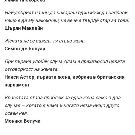
Най-добрият начин да накараш един мъж да направи
нещо е да му намекнеш, че вече е твърде стар за това.
Шърли Маклейн
Жената не се ражда, тя става жена.
Симон де Бовуар
При първия удобен случа Адам е прехвърлил цялата
отговорност на жената.
Нанси Астор, първата жена, избрана в британския
парламент
Красотата става проблем за една жена само в два
случая – когато я няма и когато няма нищо друго
освен нея.
Моника Белучи