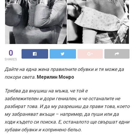
0
SHARES
Дайте на една жена правилните обувки и тя може да
покори света.
Мерилин Монро
Трябва да внушиш на мъжа, че той е
забележителен и дори гениален, и че останалите не
разбират това. И да му разрешиш да прави това, което
му забраняват вкъщи – например, да пуши или да
ходи където си поиска. Е, останалото ще свършат едни
хубави обувки и копринено бельо.