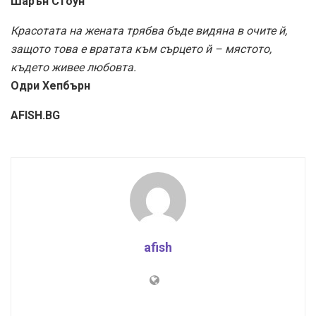
Шарън Стоун
Красотата на жената трябва бъде видяна в очите й,
защото това е вратата към сърцето й – мястото,
където живее любовта.
Одри Хепбърн
AFISH.BG
afish