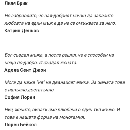
Лиля Брик
Не забравяйте, че най-добрият начин да запазите
любовта на един мъж е да не се омъжвате за него.
Катрин Деньов
Бог създал мъжа, а после решил, че е способен на
нещо по-добро. И създал жената.
Адела Сент Джон
Мога да кажа “не” на дванайсет езика. За жената това
е напълно достатъчно.
София Лорен
Ние, жените, винаги сме влюбени в един тип мъже. И
това е нашата форма на моногамия.
Лорен Бейкол