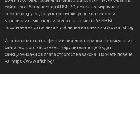
сайта, са собственост на AFISH.BG, освен ако изрично е
посочено друго. Допуска се публикуване на текстови
материали само след писмено съгласие на AFISH.BG,
посочване на източника и добавяне на линк към www.afish.bg.
Използването на графични и видео материали, публикувани в
сайта, е строго забранено. Нарушителите ще бъдат
санкционирани с цялата строгост на закона. Прочети повече
на: https://www.afish.bg/