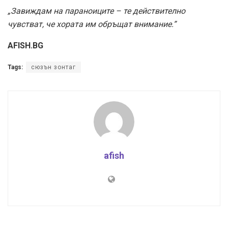
„Завиждам на параноиците – те действително
чувстват, че хората им обръщат внимание.”
AFISH.BG
Tags:
сюзън зонтаг
afish