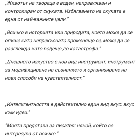
„Животът на твореца е воден, направляван и
контролиран от скуката. Избягването на скуката е
една от най-важните цели.”
„Всичко в историята или природата, което може да се
опише като непрекъснато променящо се, може да се
разглежда като водещо до катастрофа.”
„Днешното изкуство е нов вид инструмент, инструмент
за модифициране на съзнанието и организиране на
нови способи на чувствителност.”
„Интелигентността е действително един вид вкус: вкус
към идеи.”
“Моята представа за писател: някой, който се
интересува от всичко.”