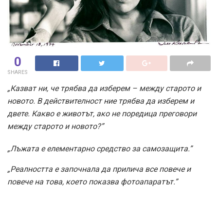
0
SHARES
„Казват ни, че трябва да изберем – между старото и
новото. В действителност ние трябва да изберем и
двете. Какво е животът, ако не поредица преговори
между старото и новото?”
„Лъжата е елементарно средство за самозащита.”
„Реалността е започнала да прилича все повече и
повече на това, което показва фотоапаратът.”