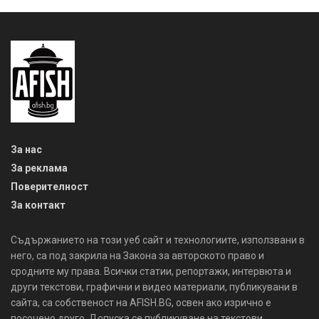
За нас
За реклама
Поверителност
За контакт
Съдържанието на този уеб сайт и технологиите, използвани в
него, са под закрила на Закона за авторското право и
сродните му права. Всички статии, репортажи, интервюта и
други текстови, графични и видео материали, публикувани в
сайта, са собственост на AFISH.BG, освен ако изрично е
посочено друго. Допуска се публикуване на текстови