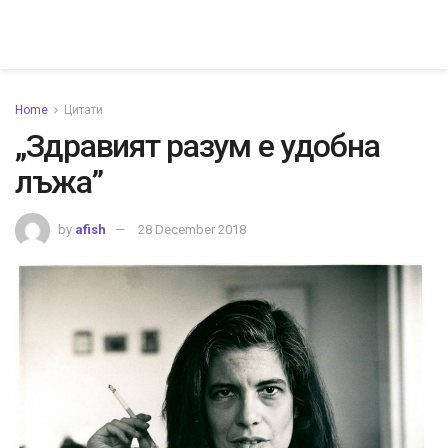
Home
Цитати
„Здравият разум е удобна
лъжа”
by
afish
28 December 2018