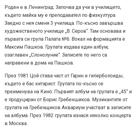
Роден е в Ленинград. Започва да учи в училището,
където майка му е преподавател по физкултура.
Заедно с нея сменя 3 училища. По-късно завършва
художественото училище „В. Серов“. Там основава и
първата си група Палата №6. Вокал на формацията е
Максим Пашков. Групата издава един албум,
озаглавен „Слонолуние“. Записите по него са
направени в дома на Пашков.
През 1981 Цой става част от Гарин и гиперболоиды,
където е бас китарист. Групата по-късно се
преименува на Кино̀. Първият албум на групата е „45“ и
е продуциран от Борис Гребеншиков. Музикантите от
групата на Гребенщиков Аквариум участват в записите
на албума. През 1982 групата изнася няколко концерта
в Москва.