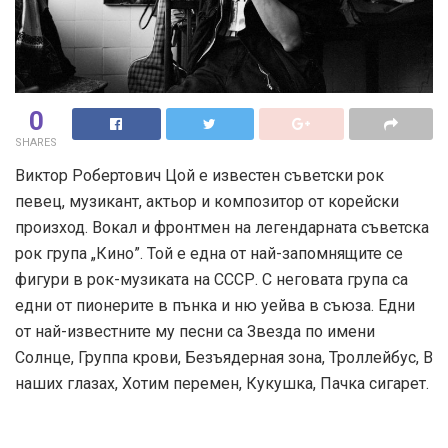
0
SHARES
Виктор Робертович Цой е известен съветски рок
певец, музикант, актьор и композитор от корейски
произход. Вокал и фронтмен на легендарната съветска
рок група „Кино”. Той е една от най-запомнящите се
фигури в рок-музиката на СССР. С неговата група са
едни от пионерите в пънка и ню уейва в съюза. Едни
от най-известните му песни са Звезда по имени
Солнце, Группа крови, Безъядерная зона, Троллейбус, В
наших глазах, Хотим перемен, Кукушка, Пачка сигарет.