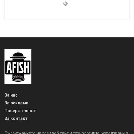
За нас
За реклама
Поверителност
За контакт
Съдържанието на този уеб сайт и технологиите, използвани в
него, са под закрила на Закона за авторското право и
сродните му права. Всички статии, репортажи, интервюта и
други текстови, графични и видео материали, публикувани в
сайта, са собственост на AFISH.BG, освен ако изрично е
посочено друго. Допуска се публикуване на текстови
материали само след писмено съгласие на AFISH.BG,
посочване на източника и добавяне на линк към www.afish.bg.
Използването на графични и видео материали, публикувани в
сайта, е строго забранено. Нарушителите ще бъдат
санкционирани с цялата строгост на закона. Прочети повече