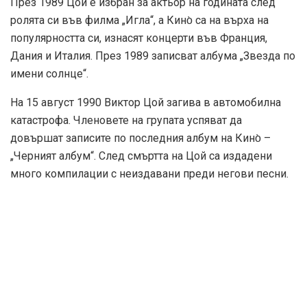
През 1989 Цой е избран за актьор на годината след
ролята си във филма „Игла“, а Кино̀ са на върха на
популярността си, изнасят концерти във Франция,
Дания и Италия. През 1989 записват албума „Звезда по
имени солнце“.
На 15 август 1990 Виктор Цой загива в автомобилна
катастрофа. Членовете на групата успяват да
довършат записите по последния албум на Кино̀ –
„Черният албум“. След смъртта на Цой са издадени
много компилации с неиздавани преди негови песни.
И днес в една московска пресечка – Кривоарбатска,
съществува стената на Цой, която цялата е покрита с
надписи “Кино”,“Цой е жив”, цитати от песните му.
Всеки негов фен смята за свой дълг да остави
пречупена запалена цигара в пепелника до стената.