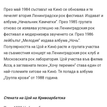
През май 1984 съставът на Кино̀ се обновява и те
печелят втория Ленинградски рок фестивал. Издават и
албума „Начальник Камчатки“. През 1985 групата
отново се изявява успешно на Ленинградския рок
фестивал и модернизира звученето си. През 1986
лейбълът „Мелодия“ издава албума „Ночь“.
Популярността на Цой и Кино̀ расте и групата участва
на съвместния концерт на Ленинградския рок клуб и
Московската рок лаборатория. Цой участва във филма
Асса, а заглавната песен „Хочу перемен“ става един от
най-големите хитове на Кино̀. Тя попада в албума
„Группа крови“ от 1988 година.
Стената на Цой на Кривоарбатска