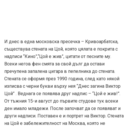
Стената се оформя през 1990 година, след като някой
изписва с черни букви върху нея “Днес загина Виктор
Цой” . Веднага се появява друг надпис – “Цой е жив!”.
От тъжния 15-и август до първите студове тук всеки
ден имало младежи. После започват да се появяват и
други надписи. Поставен е и портрет на Виктор. Стената
на Цой е забележителност на Москва, която не
присъства в официалните пътеводители, но въплъщава
духа на времето и на поколението от прехода.
Виктор Цой си тръгна от този свят на 28 години, но
както е видно, вратата след него не е затворена и през
нея продължават да звучат и да тревожат тишината в
душите ни неговите песни.
AFISH.BG
Tags:
виктор цой