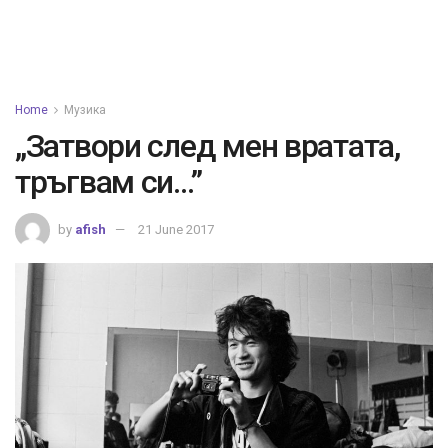
Home
Музика
„Затвори след мен вратата,
тръгвам си…”
by
afish
21 June 2017