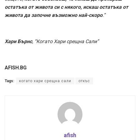
остатъка от живота си с някого, искаш остатъка от
живота да започне възможно най-скоро
.”
Хари Бърнс
, “Когато Хари срещна Сали”
AFISH.BG
Tags:
когато хари срещна сали
откъс
afish