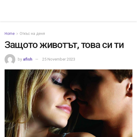
Home
Откъс на деня
Защото животът, това си ти
by
afish
25 November 2023