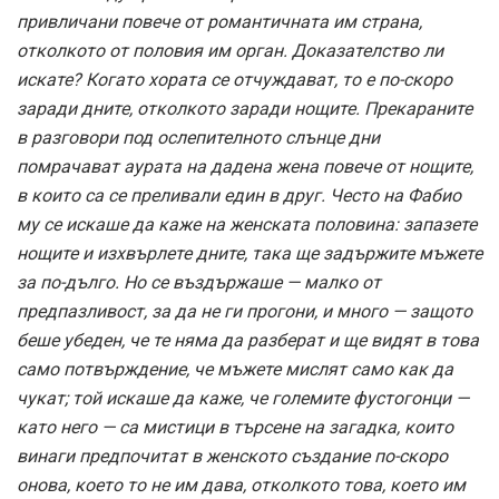
привличани повече от романтичната им страна,
отколкото от половия им орган. Доказателство ли
искате? Когато хората се отчуждават, то е по-скоро
заради дните, отколкото заради нощите. Прекараните
в разговори под ослепителното слънце дни
помрачават аурата на дадена жена повече от нощите,
в които са се преливали един в друг. Често на Фабио
му се искаше да каже на женската половина: запазете
нощите и изхвърлете дните, така ще задържите мъжете
за по-дълго. Но се въздържаше — малко от
предпазливост, за да не ги прогони, и много — защото
беше убеден, че те няма да разберат и ще видят в това
само потвърждение, че мъжете мислят само как да
чукат; той искаше да каже, че големите фустогонци —
като него — са мистици в търсене на загадка, които
винаги предпочитат в женското създание по-скоро
онова, което то не им дава, отколкото това, което им