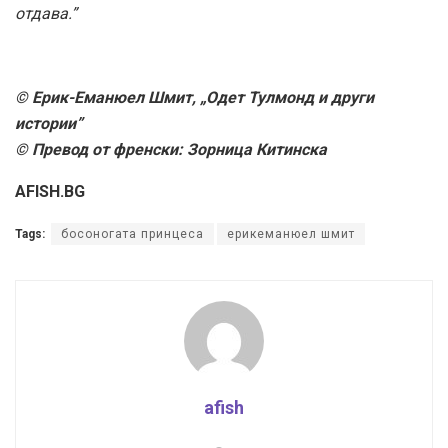
отдава.”
© Ерик-Еманюел Шмит, „Одет Тулмонд и други
истории”
© Превод от френски: Зорница Китинска
AFISH.BG
Tags:
босоногата принцеса
ерикеманюел шмит
afish