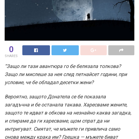
0
SHARES
“Защо ли тази авантюра го бе белязала толкова?
Защо ли мислеше за нея след петнайсет години, при
условие, че бе обладал десетки жени?
Вероятно, защото Донатела се бе показала
загадъчна и бе останала такава. Харесваме жените,
защото те идват в обкова на незнайно каква загадка,
и спираме да ги харесваме, щом спрат да ни
интригуват. Смятат, че мъжете ги привлича само
онова между крака им? Грешка — мъжете биват