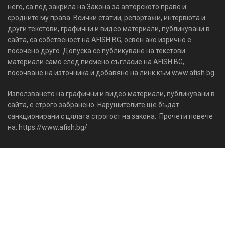
него, са под закрила на Закона за авторското право и
сродните му права. Всички статии, репортажи, интервюта и
други текстови, графични и видео материали, публикувани в
сайта, са собственост на AFISH.BG, освен ако изрично е
посочено друго. Допуска се публикуване на текстови
материали само след писмено съгласие на AFISH.BG,
посочване на източника и добавяне на линк към www.afish.bg.
Използването на графични и видео материали, публикувани в
сайта, е строго забранено. Нарушителите ще бъдат
санкционирани с цялата строгост на закона. Прочети повече
на: https://www.afish.bg/