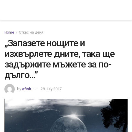
Home
Откъс на деня
„Запазете нощите и
изхвърлете дните, така ще
задържите мъжете за по-
дълго…”
by
afish
28 July 2017