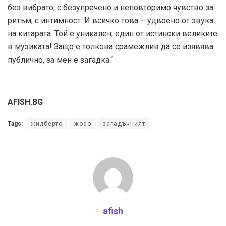
без вибрато, с безупречено и неповторимо чувство за
ритъм, с интимност. И всичко това – удвоено от звука
на китарата. Той е уникален, един от истински великите
в музиката! Защо е толкова срамежлив да се изявява
публично, за мен е загадка.“
AFISH.BG
Tags:
жилберто
жоао
загадъчният
afish