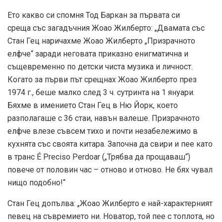
Ето какво си спомня Тод Баркан за първата си
среща със загадъчния Жоао Жилберто: „Двамата със
Стан Гец наричахме Жоао Жилберто „Призрачното
елфче“ заради неговата приказно енигматична и
същевременно по детски чиста музика и личност.
Когато за първи път срещнах Жоао Жилберто през
1974 г., беше малко след 3 ч. сутринта на 1 януари.
Бяхме в имението Стан Гец в Ню Йорк, което
разполагаше с 36 стаи, навън валеше. Призрачното
елфче влезе съвсем тихо и почти незабележимо в
кухнята със своята китара. Започна да свири и пее като
в транс É Preciso Perdoar („Трябва да прощаваш“)
повече от половин час – отново и отново. Не бях чувал
нищо подобно!“
Стан Гец допълва: „Жоао Жилберто е най-характерният
певец на съвремието ни. Новатор, той пее с топлота, но