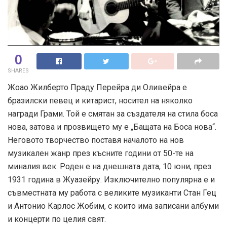
0
SHARES
Жоао Жилберто Праду Перейра ди Оливейра е
бразилски певец и китарист, носител на няколко
награди Грами. Той е смятан за създателя на стила боса
нова, затова и прозвището му е „Бащата на Боса нова“.
Неговото творчество поставя началото на нов
музикален жанр през късните години от 50-те на
миналия век. Роден е на днешната дата, 10 юни, през
1931 година в Жуазейру. Изключително популярна е и
съвместната му работа с великите музиканти Стан Гец
и Антонио Карлос Жобим, с които има записани албуми
и концерти по целия свят.