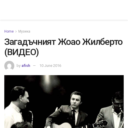
Home
Музика
Загадъчният Жоао Жилберто
(ВИДЕО)
by
afish
10 June 2016