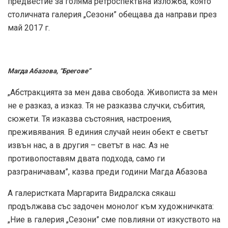
предвестие за голяма ретроспектвна изложба, която
столичната галерия „Сезони” обещава да направи през
май 2017 г.
Магда Абазова, “Брегове”
„Абстракцията за мен дава свобода. Живописта за мен
не е разказ, а изказ. Тя не разказва случки, събития,
сюжети. Тя изказва състояния, настроения,
преживявания. В единия случай неин обект е светът
извън нас, а в другия – светът в нас. Аз не
противопоставям двата подхода, само ги
разграничавам”, казва преди години Магда Абазова
А галеристката Маргарита Видралска сякаш
продължава със задочен монолог към художничката:
„Ние в галерия „Сезони” сме повлияни от изкуството на