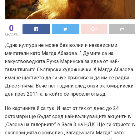
0
SHARES
„Една култура не може без волни и независими
мечтатели като Магда Абазова…” Думите са на
изкуствоведката Ружа Маринска за една от най-
талантливите български художнички. А Магда Абазова
имаше щастието да ги чуе приживе и да им се радва.
Днес я няма. Вече пет години след онзи октомврийски
ден през 2011-а, в който се пресели отвъд.
Но картините й са тук. И част от тях от днес до 24
октомври ще бъдат сред най-вълнуващите акценти в
„Салона на галериите” в Зала 3 на НДК. Ще ги отриете в
експозицията с живопис „Загадъчната Магда” като