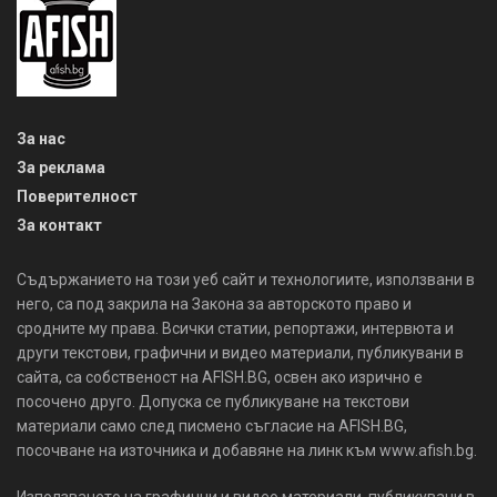
За нас
За реклама
Поверителност
За контакт
Съдържанието на този уеб сайт и технологиите, използвани в
него, са под закрила на Закона за авторското право и
сродните му права. Всички статии, репортажи, интервюта и
други текстови, графични и видео материали, публикувани в
сайта, са собственост на AFISH.BG, освен ако изрично е
посочено друго. Допуска се публикуване на текстови
материали само след писмено съгласие на AFISH.BG,
посочване на източника и добавяне на линк към www.afish.bg.
Използването на графични и видео материали, публикувани в