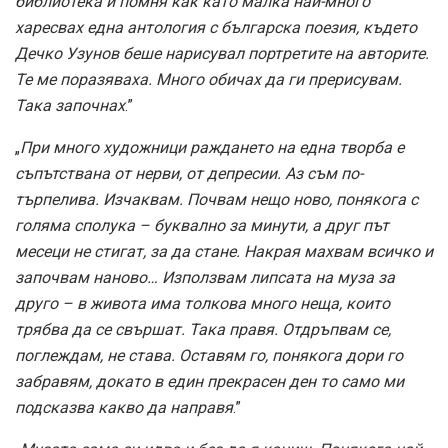
библиотека и помня как като малка най-много
харесвах една антология с българска поезия, където
Дечко Узунов беше нарисувал портретите на авторите.
Те ме поразяваха. Много обичах да ги прерисувам.
Така започнах
.”
„
При много художници раждането на една творба е
съпътствана от нерви, от депресии. Аз съм по-
търпелива. Изчаквам. Почвам нещо ново, понякога с
голяма сполука – буквално за минути, а друг път
месеци не стигат, за да стане. Накрая махвам всичко и
започвам наново… Използвам липсата на муза за
друго – в живота има толкова много неща, които
трябва да се свършат. Така правя. Отдръпвам се,
поглеждам, не става. Оставям го, понякога дори го
забравям, докато в един прекрасен ден то само ми
подсказва какво да направя
.”