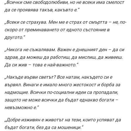
„Всички сме свободолюбиви, но не всеки има смелост
да се проявява такъв, какъвто е.”
„Всеки се страхува. Мен ме е страх от смъртта – не, по-
скоро от преминаването от едното състояние в
другото.”
„Никога не съжалявам. Важен е днешният ден – да си
здрав, да можеш да работиш, да мислиш, да живееш.
Да си жив – това е най-важното.”
„Накъде върви светът? Все натам, накъдето си е
вървял. Винаги е имало много жестокост и борба за
надмощие. Всички по-социални идеи са пропадали,
защото не може всички да бъдат еднакво богати –
невъзможно е.”
„Добре изживян е животът на тези, които успяват да
бъдат богати, без да са мошеници.”