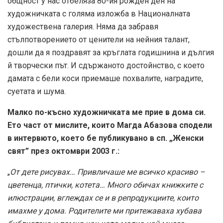
общност у нас отбеляза 80-ия рожден ден на
художничката с голяма изложба в Националната
художествена галерия. Няма да забравя
стълпотворението от ценители на нейния талант,
дошли да я поздравят за кръглата годишнина и дългия
й творчески път. И сдържаното достойнство, с което
дамата с бели коси приемаше похвалите, наградите,
суетата и шума.
Малко по-късно художничката ме прие в дома си.
Ето част от мислите, които Магда Абазова сподели
в интервюто, което бе публикувано в сп. „Женски
свят” през октомври 2003 г.:
„
От дете рисувах… Привличаше ме всичко красиво –
цветенца, птички, котета… Много обичах книжките с
илюстрации, вглеждах се и в репродукциите, които
имахме у дома. Родителите ми притежаваха хубава