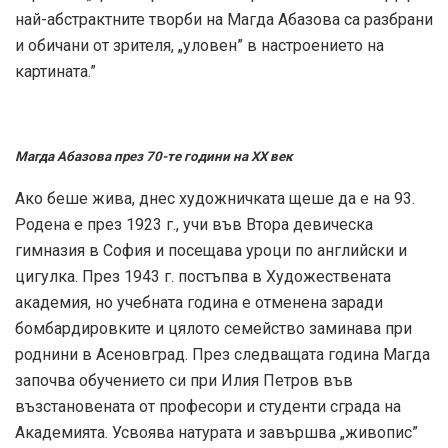
най-абстрактните творби на Магда Абазова са разбрани
и обичани от зрителя, „уловен” в настроението на
картината.”
Магда Абазова през 70-те години на ХХ век
Ако беше жива, днес художничката щеше да е на 93.
Родена е през 1923 г., учи във Втора девическа
гимназия в София и посещава уроци по английски и
цигулка. През 1943 г. постъпва в Художествената
академия, но учебната година е отменена заради
бомбардировките и цялото семейство заминава при
роднини в Асеновград. През следващата година Магда
започва обучението си при Илия Петров във
възстановената от професори и студенти сграда на
Академията. Усвоява натурата и завършва „живопис”