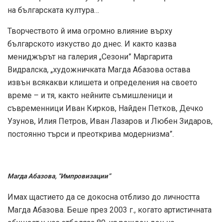
на българската култура…
Творчеството й има огромно влияние върху
българското изкуство до днес. И както казва
мениджърът на галерия „Сезони” Маргарита
Видралска, „художничката Магда Абазова остава
извън всякакви клишета и определения на своето
време – и тя, както нейните съмишленици и
съвременници Иван Кирков, Найден Петков, Дечко
Узунов, Илия Петров, Иван Лазаров и Любен Зидаров,
постоянно търси и преоткрива модернизма”.
Магда Абазова, “Импровизации”
Имах щастието да се докосна отблизо до личността
Магда Абазова. Беше през 2003 г., когато артистичната