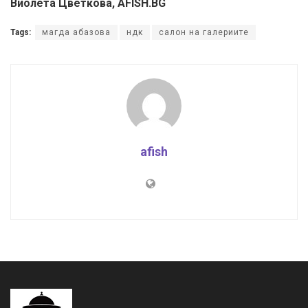
Виолета Цветкова, AFISH.BG
Tags:
магда абазова
ндк
салон на галериите
afish