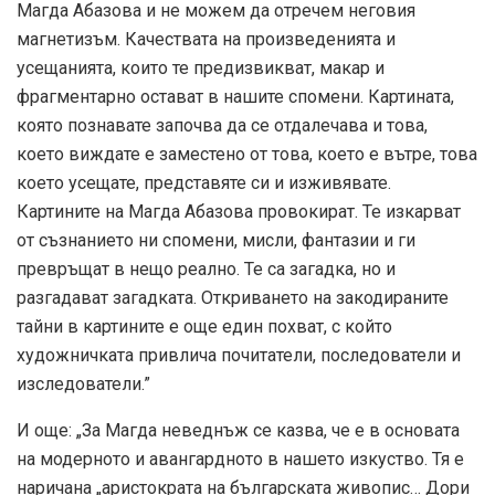
Магда Абазова и не можем да отречем неговия
магнетизъм. Качествата на произведенията и
усещанията, които те предизвикват, макар и
фрагментарно остават в нашите спомени. Картината,
която познавате започва да се отдалечава и това,
което виждате е заместено от това, което е вътре, това
което усещате, представяте си и изживявате.
Картините на Магда Абазова провокират. Те изкарват
от съзнанието ни спомени, мисли, фантазии и ги
превръщат в нещо реално. Те са загадка, но и
разгадават загадката. Откриването на закодираните
тайни в картините е още един похват, с който
художничката привлича почитатели, последователи и
изследователи.”
И още: „За Магда неведнъж се казва, че е в основата
на модерното и авангардното в нашето изкуство. Тя е
наричана „аристократа на българската живопис… Дори