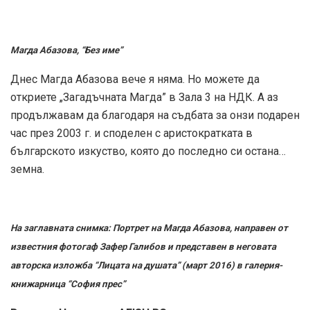
Магда Абазова, “Без име”
Днес Магда Абазова вече я няма. Но можете да
откриете „Загадъчната Магда” в Зала 3 на НДК. А аз
продължавам да благодаря на съдбата за онзи подарен
час през 2003 г. и споделен с аристократката в
българското изкуство, която до последно си остана…
земна.
На заглавната снимка: Портрет на Магда Абазова, направен от
известния фотогаф Зафер Галибов и представен в неговата
авторска изложба “Лицата на душата” (март 2016) в галерия-
книжарница “София прес”