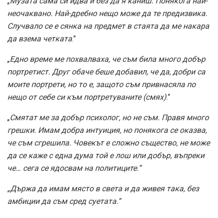
„
Музата сама си идва и без да я каниш. Понякога най-
неочаквано. Най-дребно нещо може да те предизвика.
Случвало се е сянка на предмет в стаята да ме накара
да взема четката
.”
„
Едно време ме похвалваха, че съм била много добър
портретист. Друг обаче беше добавил, че да, добри са
моите портрети, но то е, защото съм привнасяла по
нещо от себе си към портретуваните (смях)
.”
„
Смятат ме за добър психолог, но не съм. Правя много
грешки. Имам добра интуиция, но понякога се оказва,
че съм сгрешила. Човекът е сложно същество, не може
да се каже с една дума той е лош или добър, въпреки
че… сега се ядосвам на политиците.”
„Държа да имам място в света и да живея така, без
амбиции да съм сред суетата.”