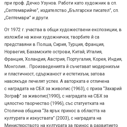
при проф. Дечко Узунов. Работи като художник в сп.
„Септемврийче”, издателство „Български писател”, сп.
„Септември” и други.
От 1972 г. участва в общи художествени експозиции, в
изложби на жени художнички, творбите й са
представяни в Полша, Сирия, Турция, Франция,
Норвегия, Бахамските острови, Китай, Италия,
Франция, Холандия, Австрия, Португалия, Корея, Индия,
Монголия… Произведенията й съчетават модернизъм
и пластичност, сдържаност и естетизъм, затова
навсякъде печелят успех. А авторката е отличена
с наградата на СБХ за живопис (1963), с приза “Захарий
Зограф” за живопис(1990), с наградата на СБХ за
цялостно творчество (1996), със статуетката на
Столична община “За ярък принос в областта на
културата и изкуствата” (2003), с наградата на
Министерството на културата за принос в развитието