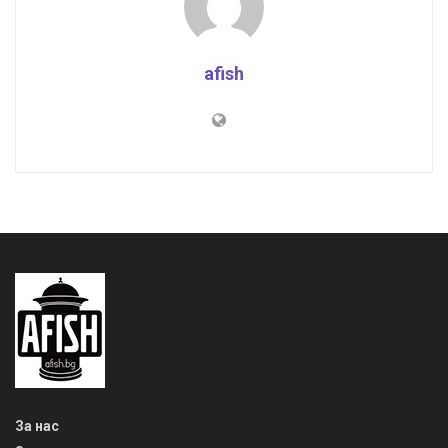
afish
За нас