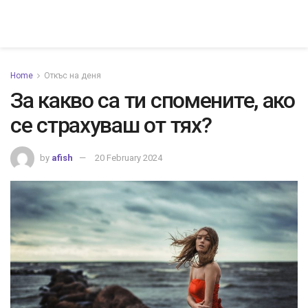
Home
Откъс на деня
За какво са ти спомените, ако
се страхуваш от тях?
by
afish
20 February 2024