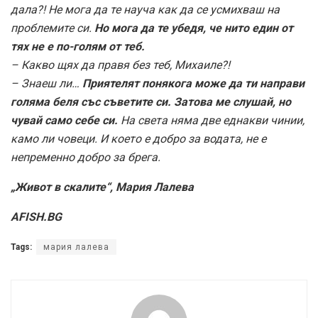
дала?! Не мога да те науча как да се усмихваш на
проблемите си.
Но мога да те убедя, че нито един от
тях не е по-голям от теб.
– Какво щях да правя без теб, Михаиле?!
– Знаеш ли…
Приятелят понякога може да ти направи
голяма беля със съветите си. Затова ме слушай, но
чувай само себе си.
На света няма две еднакви чинии,
камо ли човеци. И което е добро за водата, не е
непременно добро за брега.
„Живот в скалите“, Мария Лалева
AFISH.BG
Tags:
мария лалева