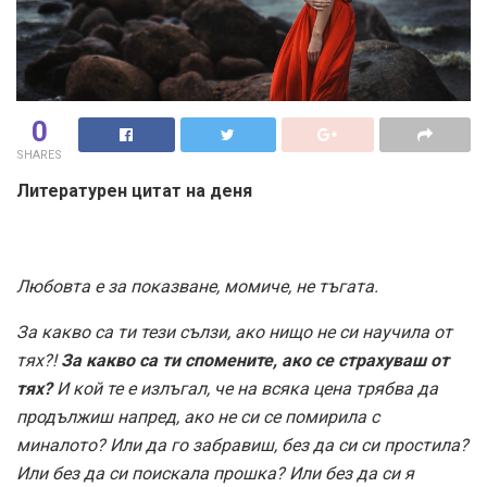
0
SHARES
Литературен цитат на деня
Любовта е за показване, момиче, не тъгата.
За какво са ти тези сълзи, ако нищо не си научила от
тях?!
За какво са ти спомените, ако се страхуваш от
тях?
И кой те е излъгал, че на всяка цена трябва да
продължиш напред, ако не си се помирила с
миналото? Или да го забравиш, без да си си простила?
Или без да си поискала прошка? Или без да си я