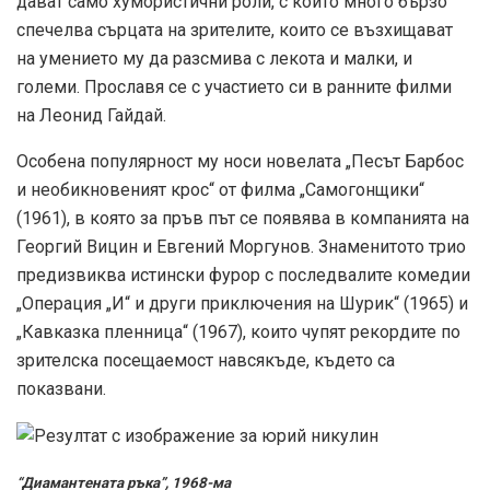
дават само хумористични роли, с които много бързо
спечелва сърцата на зрителите, които се възхищават
на умението му да разсмива с лекота и малки, и
големи. Прославя се с участието си в ранните филми
на Леонид Гайдай.
Особена популярност му носи новелата „Песът Барбос
и необикновеният крос“ от филма „Самогонщики“
(1961), в която за пръв път се появява в компанията на
Георгий Вицин и Евгений Моргунов. Знаменитото трио
предизвиква истински фурор с последвалите комедии
„Операция „И“ и други приключения на Шурик“ (1965) и
„Кавказка пленница“ (1967), които чупят рекордите по
зрителска посещаемост навсякъде, където са
показвани.
“Диамантената ръка”, 1968-ма