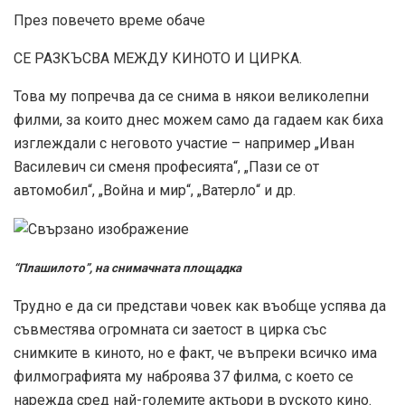
През повечето време обаче
СЕ РАЗКЪСВА МЕЖДУ КИНОТО И ЦИРКА.
Това му попречва да се снима в някои великолепни
филми, за които днес можем само да гадаем как биха
изглеждали с неговото участие – например „Иван
Василевич си сменя професията“, „Пази се от
автомобил“, „Война и мир“, „Ватерло“ и др.
“Плашилото”, на снимачната площадка
Трудно е да си представи човек как въобще успява да
съвместява огромната си заетост в цирка със
снимките в киното, но е факт, че въпреки всичко има
филмографията му наброява 37 филма, с което се
нарежда сред най-големите актьори в руското кино.