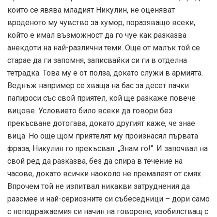
които се явява младият Никулин, не оценяват
вроденото му чувство за хумор, поразяващо всеки,
който е имал възможност да го чуе как разказва
анекдоти на най-различни теми. Още от малък той се
старае да ги запомня, записвайки си ги в отделна
тетрадка. Това му е от полза, докато служи в армията.
Веднъж например се хваща на бас за десет пачки
папироси със свой приятел, кой ще разкаже повече
вицове. Условието било всеки да говори без
прекъсване дотогава, докато другият каже, че знае
вица. Но още щом приятелят му произнасял първата
фраза, Никулин го прекъсвал: „Знам го!“. И започвал на
свой ред да разказва, без да спира в течение на
часове, докато всички наоколо не премалеят от смях.
Впрочем той не изпитвал никакви затруднения да
разсмее и най-сериозните си събеседници – дори само
с неподражаемия си начин на говорене, изобилстващ с