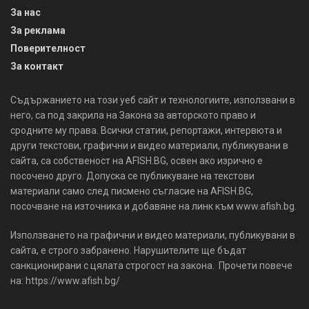
За нас
За реклама
Поверителност
За контакт
Съдържанието на този уеб сайт и технологиите, използвани в
него, са под закрила на Закона за авторското право и
сродните му права. Всички статии, репортажи, интервюта и
други текстови, графични и видео материали, публикувани в
сайта, са собственост на AFISH.BG, освен ако изрично е
посочено друго. Допуска се публикуване на текстови
материали само след писмено съгласие на AFISH.BG,
посочване на източника и добавяне на линк към www.afish.bg.
Използването на графични и видео материали, публикувани в
сайта, е строго забранено. Нарушителите ще бъдат
санкционирани с цялата строгост на закона. Прочети повече
на: https://www.afish.bg/