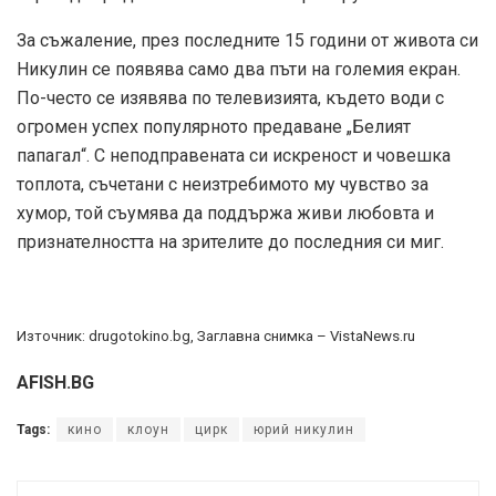
За съжаление, през последните 15 години от живота си
Никулин се появява само два пъти на големия екран.
По-често се изявява по телевизията, където води с
огромен успех популярното предаване „Бeлият
папагал“. С неподправената си искреност и човешка
топлота, съчетани с неизтребимото му чувство за
хумор, той съумява да поддържа живи любовта и
признателността на зрителите до последния си миг.
Източник: drugotokino.bg, Заглавна снимка – VistaNews.ru
AFISH.BG
Tags:
кино
клоун
цирк
юрий никулин