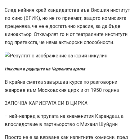
След нейния край кандидатства във Висшия институт
по кино (ВГИК), но не го приемат, защото комисията
преценява, че не е достатъчно красив, за да бъде
киноактьор. Отхвърлят го и от театралните институти
под претекста, че няма актьорски способности.
Никулин в редиците на Червената армия
В крайна сметка завършва курса по разговорни
жанрове към Московския цирк и от 1950 година
ЗАПОЧВА КАРИЕРАТА СИ В ЦИРКА
– най-напред в трупата на знаменития Карандаш, а
впоследствие в партньорство с Михаил Шуйдин.
Просто не е за вярване как изпитните комисии, пред