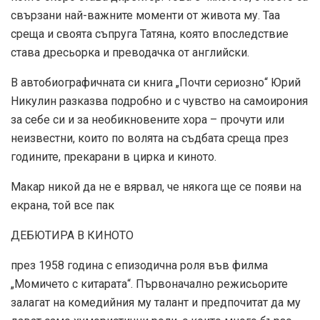
свързани най-важните моменти от живота му. Таа
среща и своята съпруга Татяна, която впоследствие
става дресьорка и преводачка от английски.
В автобиографичната си книга „Почти сериозно“ Юрий
Никулин разказва подробно и с чувство на самоирония
за себе си и за необикновените хора – прочути или
неизвестни, които по волята на съдбата среща през
годините, прекарани в цирка и киното.
Макар никой да не е вярвал, че някога ще се появи на
екрана, той все пак
ДЕБЮТИРА В КИНОТО
през 1958 година с епизодична роля във филма
„Момичето с китарата“. Първоначално режисьорите
залагат на комедийния му талант и предпочитат да му