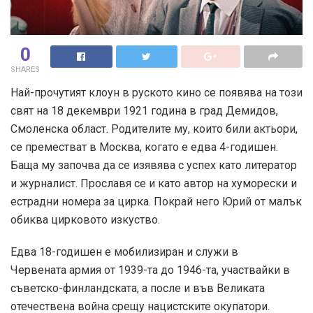
0
SHARES
Най-прочутият клоун в руското кино се появява на този
свят на 18 декември 1921 година в град Демидов,
Смоленска област. Родителите му, които били актьори,
се преместват в Москва, когато е едва 4-годишен.
Баща му започва да се изявява с успех като литератор
и журналист. Прославя се и като автор на хуморески и
естрадни номера за цирка. Покрай него Юрий от малък
обиква цирковото изкуство.
Едва 18-годишен е мобилизиран и служи в
Червената армия от 1939-та до 1946-та, участвайки в
съветско-финландската, а после и във Великата
отечествена война срещу нацистските окупатори.