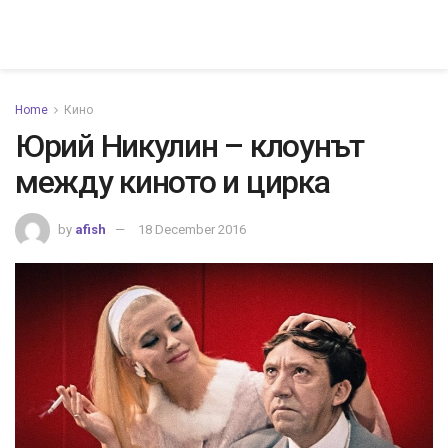
Home
Кино
Юрий Никулин – клоунът
между киното и цирка
by
afish
18 December 2016