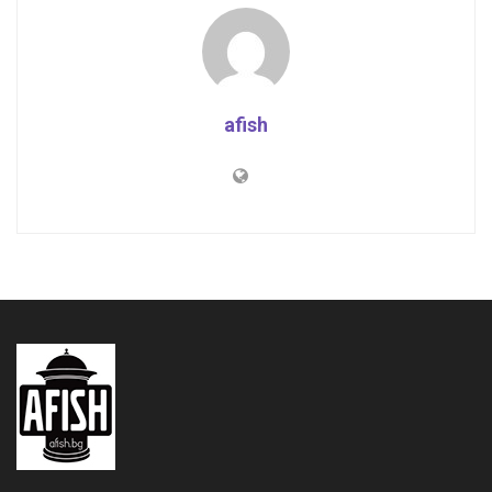
afish