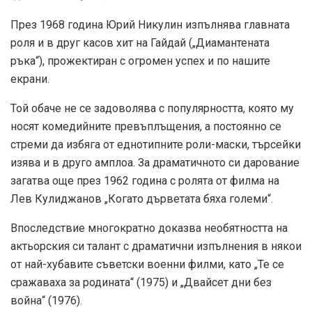
През 1968 година Юрий Никулин изпълнява главната
роля и в друг касов хит на Гайдай („Диамантената
ръка“), прожектиран с огромен успех и по нашите
екрани.
Той обаче не се задоволява с популярността, която му
носят комедийните превъплъщения, а постоянно се
стреми да избяга от еднотипните роли-маски, търсейки
изява и в друго амплоа. За драматичното си дарование
загатва още през 1962 година с ролята от филма на
Лев Кулиджанов „Когато дърветата бяха големи“.
Впоследствие многократно доказва необятността на
актьорския си талант с драматични изпълнения в някои
от най-хубавите съветски военни филми, като „Те се
сражаваха за родината“ (1975) и „Двайсет дни без
война“ (1976).