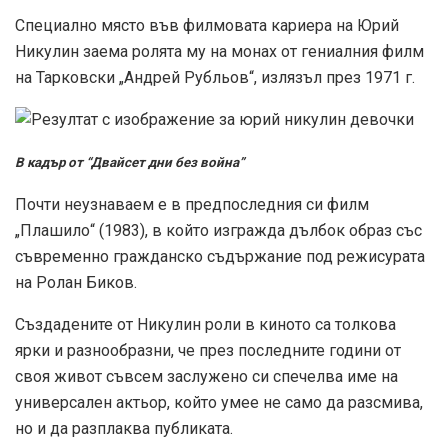
Специално място във филмовата кариера на Юрий
Никулин заема ролята му на монах от гениалния филм
на Тарковски „Андрей Рубльов“, излязъл през 1971 г.
В кадър от “Двайсет дни без война”
Почти неузнаваем е в предпоследния си филм
„Плашило“ (1983), в който изгражда дълбок образ със
съвременно гражданско съдържание под режисурата
на Ролан Биков.
Създадените от Никулин роли в киното са толкова
ярки и разнообразни, че през последните години от
своя живот съвсем заслужено си спечелва име на
универсален актьор, който умее не само да разсмива,
но и да разплаква публиката.