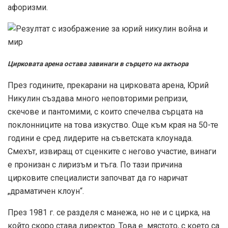
афоризми.
Цирковата арена остава завинаги в сърцето на актьора
През годините, прекарани на цирковата арена, Юрий
Никулин създава много неповторими репризи,
скечове и пантомими, с които спечелва сърцата на
поклонниците на това изкуство. Още към края на 50-те
години е сред лидерите на съветската клоунада.
Смехът, извиращ от сценките с негово участие, винаги
е пронизан с лиризъм и тъга. По тази причина
цирковите специалисти започват да го наричат
„драматичен клоун“.
През 1981 г. се разделя с манежа, но не и с цирка, на
който скоро става директор. Това е мястото, с което са