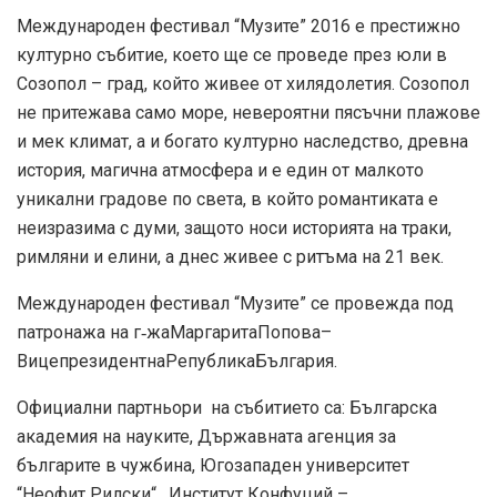
Международен фестивал “Музите” 2016 е престижно
културно събитие, което ще се проведе през юли в
Созопол – град, който живее от хилядолетия. Созопол
не притежава само море, невероятни пясъчни плажове
и мек климат, а и богато културно наследство, древна
история, магична атмосфера и е един от малкото
уникални градове по света, в който романтиката е
неизразима с думи, защото носи историята на траки,
римляни и елини, а днес живее с ритъма на 21 век.
Международен фестивал “Музите” се провежда под
патронажа на г
жаМаргаритаПопова–
‑
ВицепрезидентнаРепубликаБългария.
Официални партньори на събитието са: Българска
академия на науките, Държавната агенция за
българите в чужбина, Югозападен университет
“Неофит Рилски“, Институт Конфуций –