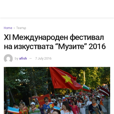
Home
Театър
XI Международен фестивал
на изкуствата “Музите” 2016
by
afish
7 July 2016