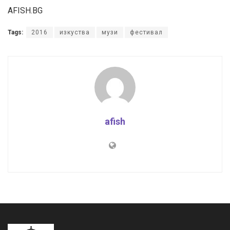
AFISH.BG
Tags:
2016
изкуства
музи
фестивал
afish