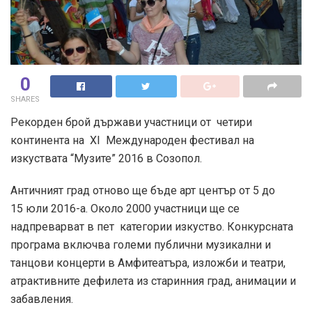
0
SHARES
Рекорден брой държави участници от четири
континента на XI Международен фестивал на
изкуствата “Музите” 2016 в Созопол.
Античният град отново ще бъде арт център от 5 до
15 юли 2016-а. Около 2000 участници ще се
надпреварват в пет категории изкуство. Конкурсната
програма включва големи публични музикални и
танцови концерти в Амфитеатъра, изложби и театри,
атрактивните дефилета из старинния град, анимации и
забавления.