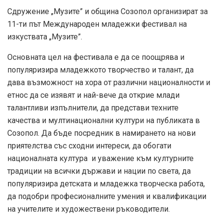
Сдружение „Музите” и община Созопол организират за
11-ти път Международен младежки фестивал на
изкуствата „Музите”.
Основната цел на фестивала е да се поощрява и
популяризира младежкото творчество и талант, да
дава възможност на хора от различни националности и
етнос да се изявят и най-вече да открие млади
талантливи изпълнители, да представи техните
качества и мултинационални култури на публиката в
Созопол. Да бъде посредник в намирането на нови
приятелства със сходни интереси, да обогати
националната култура и уважение към културните
традиции на всички държави и нации по света, да
популяризира детската и младежка творческа работа,
да подобри професионалните умения и квалификации
на учителите и художествени ръководители.