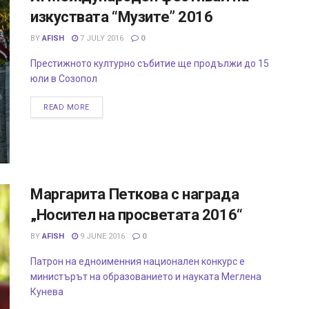
изкуствата “Музите” 2016
BY
AFISH
7 JULY 2016
0
Престижното културно събитие ще продължи до 15
юли в Созопол
READ MORE
Маргарита Петкова с награда
„Носител на просветата 2016“
BY
AFISH
9 JUNE 2016
0
Патрон на едноименния национален конкурс е
министърът на образованието и науката Меглена
Кунева