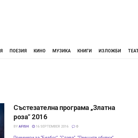
НЯ
ПОЕЗИЯ
КИНО
МУЗИКА
КНИГИ
ИЗЛОЖБИ
ТЕА
Състезателна програма „Златна
роза“ 2016
BY
AFISH
16 SEPTEMBER 2016
0
Премиери за “Безбог”, “Слава”, “Пеещите обувки”,