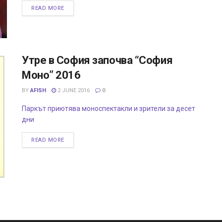
READ MORE
Утре в София започва “София
Моно” 2016
BY
AFISH
2 JUNE 2016
0
Паркът приютява моноспектакли и зрители за десет
дни
READ MORE