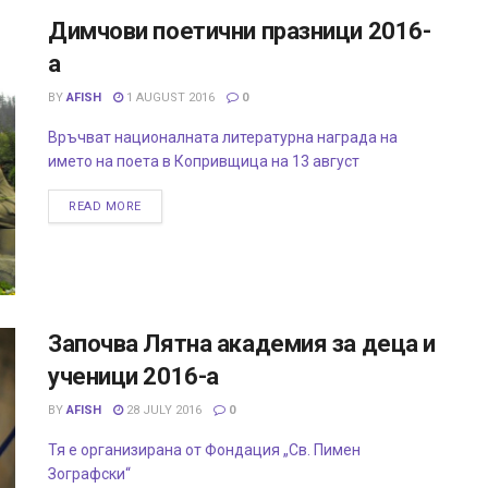
Димчови поетични празници 2016-
а
BY
AFISH
1 AUGUST 2016
0
Връчват националната литературна награда на
името на поета в Копривщица на 13 август
READ MORE
Започва Лятна академия за деца и
ученици 2016-а
BY
AFISH
28 JULY 2016
0
Тя е организирана от Фондация „Св. Пимен
Зографски“