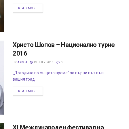
READ MORE
Христо Шопов – Национално турне
2016
BY
AFISH
13 JULY 2016
0
„Догодина по същото време“ за първи път във
вашия град
READ MORE
XI Международен фестивал на