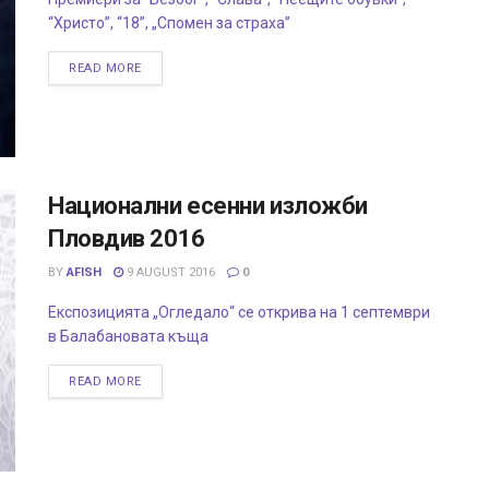
“Христо”, “18”, „Спомен за страха”
READ MORE
Национални есенни изложби
Пловдив 2016
BY
AFISH
9 AUGUST 2016
0
Експозицията „Огледало“ се открива на 1 септември
в Балабановата къща
READ MORE