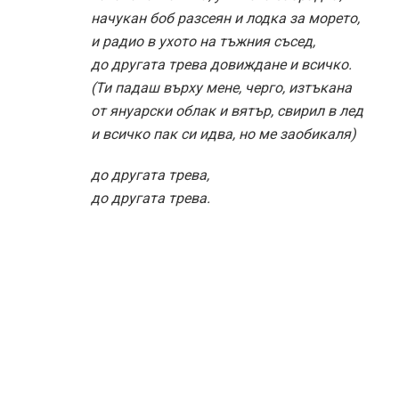
начукан боб разсеян и лодка за морето,
и радио в ухото на тъжния съсед,
до другата трева довиждане и всичко.
(Ти падаш върху мене, черго, изтъкана
от януарски облак и вятър, свирил в лед
и всичко пак си идва, но ме заобикаля)
до другата трева,
до другата трева.
ВЯТЪР ИДЕ И АЗ ТЕ ОБИЧАМ
Вятър иде и аз те обичам,
изгрев вдига ръка, залез вехне,
облак съхне и аз те обичам.