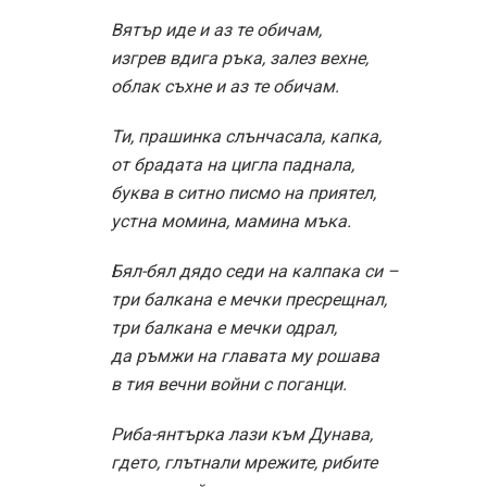
пощурели да палят морето…
Вятър иде и аз те обичам,
облак съхне и аз те обичам,
разпилявам се зарад тласъка
в езерата ти – сън под дланта ми,
зарад вимето на тревата ти
– и петлите по жарките покриви,
и комините, изпошарили
с дълги поздрави небесата ти.
Вятър иде и аз те обичам,
облак съхне и аз те обичам,
като легна – прегръщам те цялата,
ти, прашинка, в окото ми влезнала
за сълза,
и слънце от пътя ми.