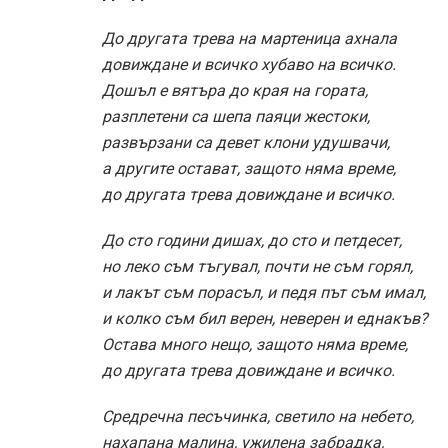
До другата трева на мартеница ахнала
довиждане и всичко хубаво на всичко.
Дошъл е вятъра до края на гората,
разплетени са шепа паяци жестоки,
развързани са девет клони удушвачи,
а другите остават, защото няма време,
до другата трева довиждане и всичко.
До сто години дишах, до сто и петдесет,
но леко съм тъгувал, почти не съм горял,
и лакът съм порасъл, и педя път съм имал,
и колко съм бил верен, неверен и еднакъв?
Остава много нещо, защото няма време,
до другата трева довиждане и всичко.
Средречна песъчинка, светило на небето,
нахапана малина, ужилена забрадка,