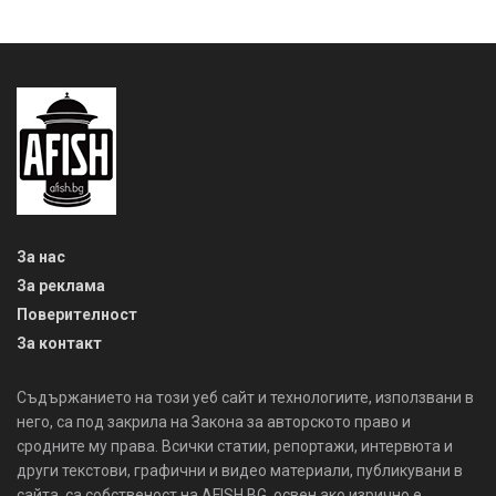
За нас
За реклама
Поверителност
За контакт
Съдържанието на този уеб сайт и технологиите, използвани в
него, са под закрила на Закона за авторското право и
сродните му права. Всички статии, репортажи, интервюта и
други текстови, графични и видео материали, публикувани в
сайта, са собственост на AFISH.BG, освен ако изрично е