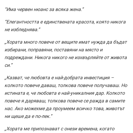
“Има червен нюанс за всяка жена.”
“Елегантността е единствената красота, която никога
не избледнява.”
„Хората много повече от вещите имат нужда да бъдат
избирани, поправяни, поставяни на място и
подреждани. Никога никого не изхвърляйте от живота
си.”
„Казват, че любовта е най-добрата инвестиция –
колкото повече даваш, толкова повече получаваш. Но
истината е, че любовта е най-уникалния дар. Колкото
повече я даряваш, толкова повече се ражда в самите
нас. Ако можехме да проумеем всичко това, животът
ни щеше да е по-лек.”
„Хората ме припознават с онези времена, когато