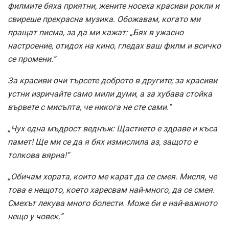
филмите бяха приятни, жените носеха красиви рокли и
свиреше прекрасна музика. Обожавам, когато ми
пращат писма, за да ми кажат: „Бях в ужасно
настроение, отидох на кино, гледах ваш филм и всичко
се промени.”
За красиви очи търсете доброто в другите; за красиви
устни изричайте само мили думи, а за хубава стойка
вървете с мисълта, че никога не сте сами.“
„Чух една мъдрост веднъж: Щастието е здраве и къса
памет! Ще ми се да я бях измислила аз, защото е
толкова вярна!“
„Обичам хората, които ме карат да се смея. Мисля, че
това е нещото, което харесвам най-много, да се смея.
Смехът лекува много болести. Може би е най-важното
нещо у човек.“