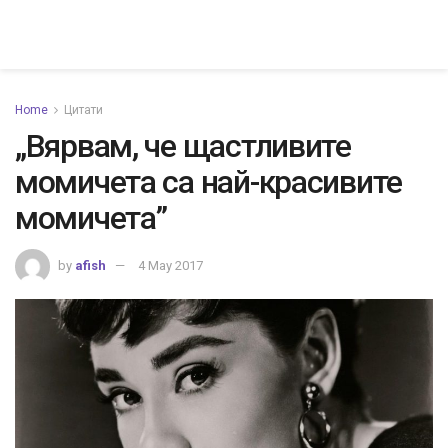
Home
Цитати
„Вярвам, че щастливите
момичета са най-красивите
момичета”
by
afish
4 May 2017