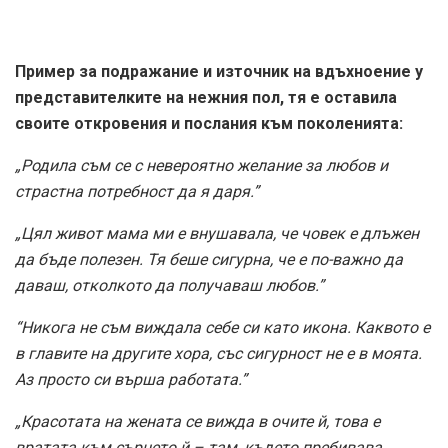
Пример за подражание и източник на вдъхноение у
представителките на нежния пол, тя е оставила
своите откровения и послания към поколенията:
„Родила съм се с невероятно желание за любов и
страстна потребност да я даря.”
„Цял живот мама ми е внушавала, че човек е длъжен
да бъде полезен. Тя беше сигурна, че е по-важно да
даваш, отколкото да получаваш любов.”
“Никога не съм виждала себе си като икона. Каквото е
в главите на другите хора, със сигурност не е в моята.
Аз просто си върша работата.”
„Красотата на жената се вижда в очите й, това е
вратата към сърцето й – там, където пребивава