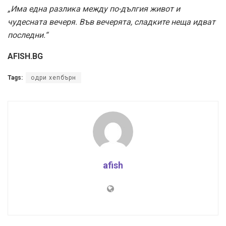
„Има една разлика между по-дългия живот и
чудесната вечеря. Във вечерята, сладките неща идват
последни.“
AFISH.BG
Tags:
одри хепбърн
afish