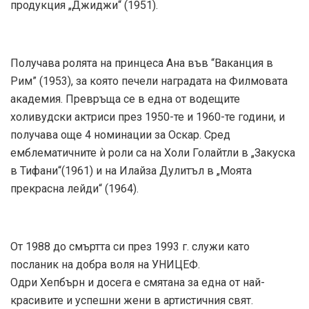
продукция „Джиджи“ (1951).
Получава ролята на принцеса Ана във “Ваканция в
Рим” (1953), за която печели наградата на Филмовата
академия. Превръща се в една от водещите
холивудски актриси през 1950-те и 1960-те години, и
получава още 4 номинации за Оскар. Сред
емблематичните ѝ роли са на Холи Голайтли в „Закуска
в Тифани“(1961) и на Илайза Дулитъл в „Моята
прекрасна лейди“ (1964).
От 1988 до смъртта си през 1993 г. служи като
посланик на добра воля на УНИЦЕФ.
Одри Хепбърн и досега е смятана за една от най-
красивите и успешни жени в артистичния свят.