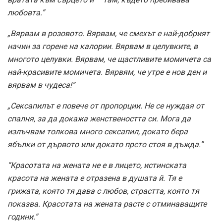
любовта.”
„Вярвам в розовото. Вярвам, че смехът е най-добрият
начин за горене на калории. Вярвам в целувките, в
многото целувки. Вярвам, че щастливите момичета са
най-красивите момичета. Вярвям, че утре е нов ден и
вярвам в чудеса!”
„Сексапилът е повече от пропорции. Не се нуждая от
спалня, за да докажа женствеността си. Мога да
излъчвам толкова много сексапил, докато бера
ябълки от дървото или докато прсто стоя в дъжда.”
“Красотата на жената не е в лицето, истинската
красота на жената е отразена в душата й. Тя е
грижата, която тя дава с любов, страстта, която тя
показва. Красотата на жената расте с отминаващите
години.”