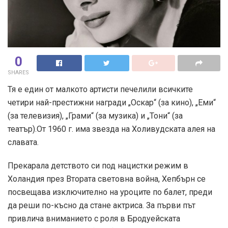
0
SHARES
Тя е един от малкото артисти печелили всичките
четири най-престижни награди „Оскар“ (за кино), „Еми“
(за телевизия), „Грами“ (за музика) и „Тони“ (за
театър).От 1960 г. има звезда на Холивудската алея на
славата.
Прекарала детството си под нацистки режим в
Холандия през Втората световна война, Хепбърн се
посвещава изключително на уроците по балет, преди
да реши по-късно да стане актриса. За първи път
привлича вниманието с роля в Бродуейската