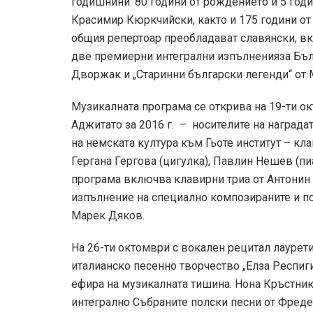
годишнини: 80 години от рождението и 5 год
Красимир Кюркчийски, както и 175 години от
общия репертоар преобладават славянски, вкл
две премиерни интегрални изпълненияза Бълга
Дворжак и „Старинни български легенди“ от
Музикалната програма се открива на 19-ти о
Аджитато за 2016 г. – носителите на наградат
на немската култура към Гьоте институт – кл
Гергана Гергова (цигулка), Павлин Нешев (пи
програма включва клавирни триа от Антонин
изпълнение на специално композираните и по
Марек Дяков.
На 26-ти октомври с вокален рецитал лаурет
италианско песенно творчество „Елза Респиги
ефира на музикалната тишина. Нона Кръстник
интегрално Събраните полски песни от Фреде