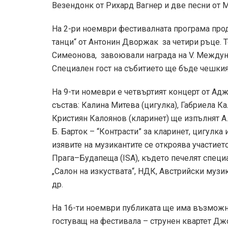
Везендонк от Рихард Вагнер и две песни от М
На 2-ри ноември фестивалната програма про
танци“ от Антонин Дворжак за четири ръце. 
Симеонова, завоювали награда на V. Междуна
Специален гост на събитието ще бъде чешкия
На 9-ти номеври е четвъртият концерт от Адж
състав: Калина Митева (цигулка), Габриела К
Кристиян Калоянов (кларинет) ще изпълнят А.
Б. Барток – “Контрасти” за кларинет, цигулка
изявите на музикантите се откроява участие
Прага–Будапеща (ISA), където печелят специа
„Салон на изкуствата“, НДК, Австрийски музи
др.
На 16-ти ноември публиката ще има възможн
гостуващ на фестивала – струнен квартет Дж