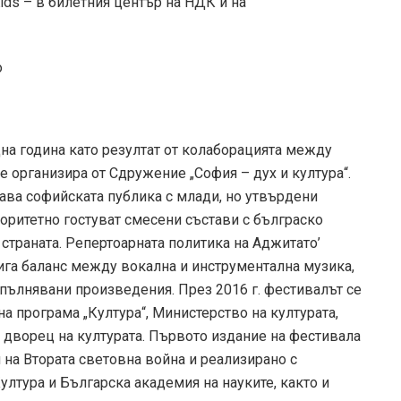
Kids – в билетния център на НДК и на
на година като резултат от колаборацията между
 организира от Сдружение „София – дух и култура“.
ава софийската публика с млади, но утвърдени
оритетно гостуват смесени състави с бълграско
страната. Репертоарната политика на Аджитато’
тига баланс между вокална и инструментална музика,
пълнявани произведения. През 2016 г. фестивалът се
а програма „Култура“, Министерство на културата,
дворец на културата. Първото издание на фестивала
 на Втората световна война и реализирано с
лтура и Българска академия на науките, както и