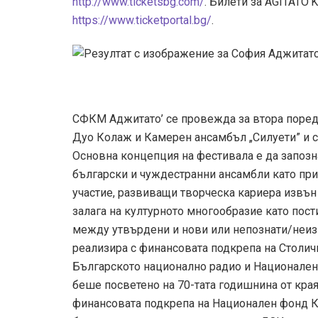
http://www.ticketsbg.com/
. Билети за AGITATO’
https://www.ticketportal.bg/
.
СФКМ Аджитато’ се провежда за втора поред
Дуо Колаж и Камерен ансамбъл „Силуети” и се
Основна концепция на фестивала е да запозн
български и чуждестранни ансамбли като при
участие, развиващи творческа кариера извън 
залага на културното многообразие като пос
между утвърдени и нови или непознати/неиз
реализира с финансовата подкрепа на Столичн
Българското национално радио и Национален 
беше посветено на 70-тата годишнина от края
финансовата подкрепа на Национален фонд Ку