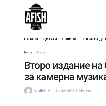
НАЧАЛО
ЦИТАТИ
НОВИНИ
ОТКЪС НА ДЕ
Home
Музика
Второ издание на
за камерна музик
by
afish
1 October 2016
in
Музика