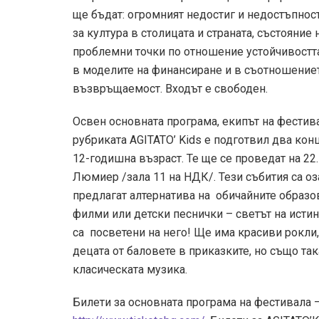
ще бъдат: огромният недостиг и недостъпнос
за култура в столицата и страната, състояние
проблемни точки по отношение устойчивостта
в моделите на финансиране и в съотношениет
възвръщаемост. Входът е свободен.
Освен основната програма, екипът на фестива
рубриката AGITATO’ Kids е подготвил два кон
12-годишна възраст. Те ще се проведат на 22.10
Люмиер /зала 11 на НДК/. Тези събития са о
предлагат алтернатива на обичайните образов
филми или детски песнички – светът на истин
са посветени на него! Ще има красиви рокли,
децата от баловете в приказките, но също так
класическата музика.
Билети за основната програма на фестивала –