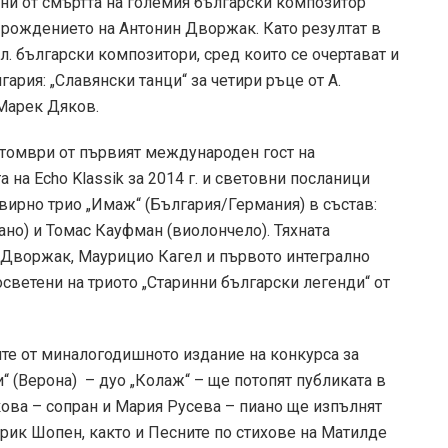
ини от смъртта на големия български композитор
 рождението на Антонин Дворжак. Като резултат в
. български композитори, сред които се очертават и
рия: „Славянски танци“ за четири ръце от А.
 Марек Дяков.
ктомври от първият международен гост на
а на Echo Klassik за 2014 г. и световни посланици
авирно трио „Имаж“ (България/Германия) в състав:
ано) и Томас Кауфман (виолончело). Тяхната
 Дворжак, Маурицио Кагел и първото интегрално
светени на триото „Старинни български легенди“ от
ите от миналогодишното издание на конкурса за
“ (Верона) – дуо „Колаж“ – ще потопят публиката в
ова – сопран и Мария Русева – пиано ще изпълнят
рик Шопен, както и Песните по стихове на Матилде