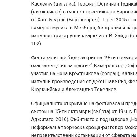
Каслеану (цигулка), Теофил-Юстиниан Тодика(
(виолончело) са част от престижната Европе
от Хато Беарле (Берг квартет). През 2015 г.
камерна музика в Мелбърн, Австралия и награ
изпълнят три струнни квартета от Й. Хайдн (оп
102).
Фестивалът ще бъде закрит на 19-ти ноември
озаглавен „Сън за щастие“. Камерен хор „Соф
участие на Нона Кръстникова (сопран), Калин
изпълни произведения от Джон Тавънър, Фел
Кюркчийски и Александър Текелиев.
Официалното откриване на фестивала и предс
състои на 15-ти октомври (събота) от 19 ч. в
Аджитато’ 2016). Събитието е под надслов „Н
неформална творческа среща-разговор между
неправителствени организации от сферата на