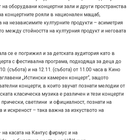
т на оборудвани концертни зали и други пространства
 на концертните рояли в национален мащаб,
 на независимите културните продукти – асиметрия
о между стойността на културния продукт и неговата
ла се е погрижил и за детската аудитория като в
церта с фестивална програма, подходяща за деца до
. (събота) и на 12.11. (събота) от 11.00 часа в Кино
заглавени „Истински камерен концерт“, защото
ателни концерти, в които звучат познати мелодии от
ската класическа музика е различен и тези концерти
 прически, светлини и официалност, познати на
а и искреност – така важна за изкуството на
 на касата на Кантус фирмус и на