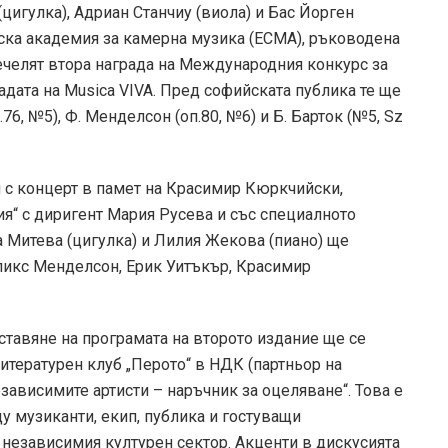
цигулка), Адриан Станчиу (виола) и Бас Йорген
йска академия за камерна музика (ECMA), ръководена
 печелят втора награда на Международния конкурс за
дата на Musica VIVA. Пред софийската публика те ще
.76, №5), Ф. Менделсон (оп.80, №6) и Б. Барток (№5, Sz
 с концерт в памет на Красимир Кюркчийски,
ия“ с диригент Мария Русева и със специалното
а Митева (цигулка) и Лилия Жекова (пиано) ще
икс Менделсон, Ерик Уитъкър, Красимир
тавяне на програмата на второто издание ще се
 Литературен клуб „Перото“ в НДК (партньор на
езависимите артисти – наръчник за оцеляване“. Това е
 музиканти, екип, публика и гостуващи
 независимия културен сектор. Акценти в дискусията