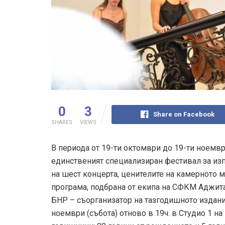
0
3
Share on Facebook
SHARES
VIEWS
В периода от 19-ти октомври до 19-ти ноемв
единственият специализиран фестивал за изп
на шест концерта, ценителите на камерното м
програма, подбрана от екипа на СФКМ Аджитато
БНР – съорганизатор на тазгодишното издани
ноември (събота) отново в 19ч. в Студио 1 на