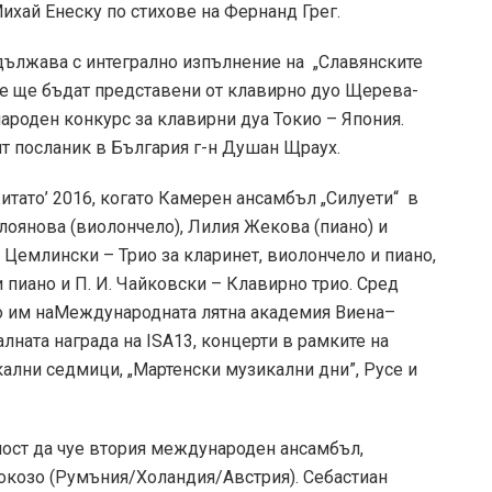
ихай Енеску по стихове на Фернанд Грег.
дължава с интегрално изпълнение на „Славянските
Те ще бъдат представени от клавирно дуо Щерева-
роден конкурс за клавирни дуа Токио – Япония.
т посланик в България г-н Душан Щраух.
итато’ 2016, когато Камерен ансамбъл „Силуети“ в
алоянова (виолончело), Лилия Жекова (пиано) и
 Цемлински – Трио за кларинет, виолончело и пиано,
 и пиано и П. И. Чайковски – Клавирно трио. Сред
то им наМеждународната лятна академия Виена–
лната награда на ISA13, концерти в рамките на
кални седмици, „Мартенски музикални дни”, Русе и
ост да чуе втория международен ансамбъл,
окозо (Румъния/Холандия/Австрия). Себастиан