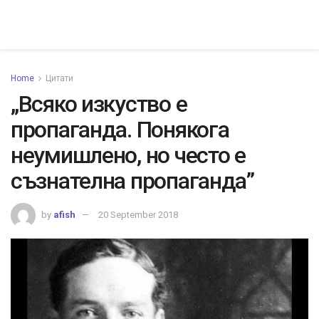
Home
Цитати
„Всяко изкуство е
пропаганда. Понякога
неумишлено, но често е
съзнателна пропаганда”
by
afish
20 September 2018