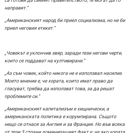
са готови да сменят правителството, те могат да го
направят.”
„Американският народ би приел социализма, но не би
приел неговия етикет.”
„Човекът е уклончив звяр, заради тези негови черти,
които се поддават на култивиране.”
„Аз съм човек, който никога не е използвал насилие.
Моето мнение е, че хората, които имат право да
гласуват, трябва да използват това, за да решат
проблемите си.”
„Американският капитализъм е хищнически, а
американската политика е корумпирана. Същото
нещо се отнася за Англия и за Франция. Но във всяка
от тези 3 страни доминиращият факт е, че ако хората