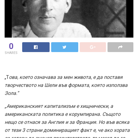
0
SHARES
„Т
ова, което означава за мен живота, е да поставя
творчеството на Шели във формата, която използва
Зола.”
„Американският капитализъм е хищнически, а
американската политика е корумпирана. Същото
нещо се отнася за Англия и за Франция. Но във всяка
от тези 3 страни доминиращият факт е, че ако хората