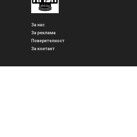
За нас
За реклама
Поверителност
За контакт