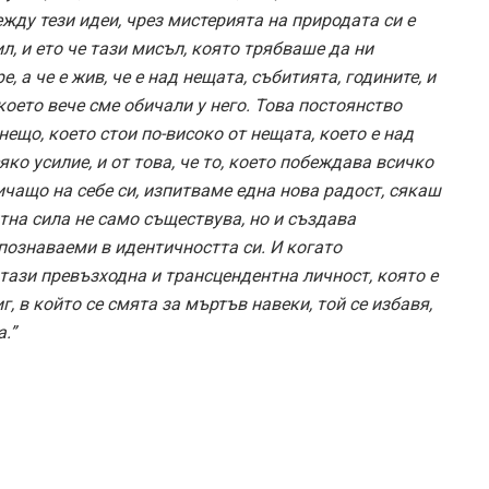
ежду тези идеи, чрез мистерията на природата си е
л, и ето че тази мисъл, която трябваше да ни
, а че е жив, че е над нещата, събитията, годините, и
което вече сме обичали у него. Това постоянство
нещо, което стои по-високо от нещата, което е над
ко усилие, и от това, че то, което побеждава всичко
личащо на себе си, изпитваме една нова радост, сякаш
тна сила не само съществува, но и създава
познаваеми в идентичността си. И когато
тази превъзходна и трансцендентна личност, която е
, в който се смята за мъртъв навеки, той се избавя,
.”