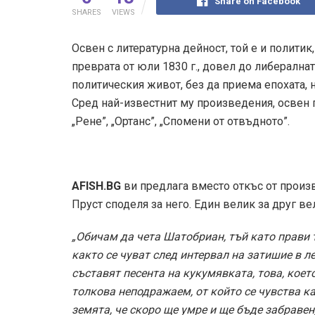
Share on Facebook
SHARES
VIEWS
Освен с литературна дейност, той е и политик
преврата от юли 1830 г., довел до либералнат
политическия живот, без да приема епохата, 
Сред най-известнит му произведения, освен п
„Рене”, „Ортанс”, „Спомени от отвъдното”.
AFISH.BG
ви предлага вместо откъс от произв
Пруст споделя за него. Един велик за друг ве
„Обичам да чета Шатобриан, тъй като прави та
както се чуват след интервал на затишие в л
съставят песента на кукумявката, това, което
толкова неподражаем, от който се чувства как
земята, че скоро ще умре и ще бъде забравен