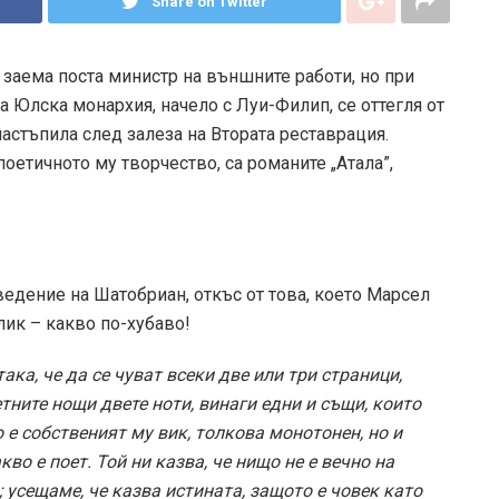
Share on Twitter
, заема поста министр на външните работи, но при
а Юлска монархия, начело с Луи-Филип, се оттегля от
настъпила след залеза на Втората реставрация.
оетичното му творчество, са романите „Атала”,
едение на Шатобриан, откъс от това, което Марсел
лик – какво по-хубаво!
ка, че да се чуват всеки две или три страници,
етните нощи двете ноти, винаги едни и същи, които
 е собственият му вик, толкова монотонен, но и
во е поет. Той ни казва, че нищо не е вечно на
; усещаме, че казва истината, защото е човек като