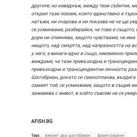
другите; но изведнъж, между тези събития, м
открил тази поезия, която единствено е търси
натъжи, ни очарова и ни показва не че ще умре
се усмихваме, разбирайки, че това е същото, 
дори ни опиянява, защото чувстваме, че има 
нищото, над смъртта, над напразността на вся
у него, е винаги едно и също, неизменно при
виждаме, че тази превъзходна и трансценден
превъзходни и трансцендентни личности, раз
Шатобриан, докато се самооплаква, въздига 
самият той, се усмихваме, защото в същия миг
заживява с живот, в който съвсем не се умира
AFISH.BG
Tags:
виконт дьо шатобриан
франсоарене