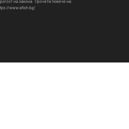
рогост на закона. Прочети повече на:
tps://www.afish.bg/