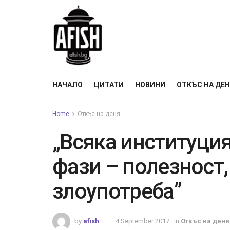
НАЧАЛО
ЦИТАТИ
НОВИНИ
ОТКЪС НА ДЕ
Home
Откъс на деня
„Всяка институция
фази – полезност,
злоупотреба”
by
afish
4 September 2017
in
Откъс на деня