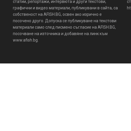
статии, репортажи, интервюта и други текстови,
ст
графични и видео материали, публикувани в сайта, са
ht
собственост на AFISH.BG, освен ако изрично е
посочено друго. Допуска се публикуване на текстови
материали само след писмено съгласие на AFISH.BG,
посочване на източника и добавяне на линк към
www.afish.bg.