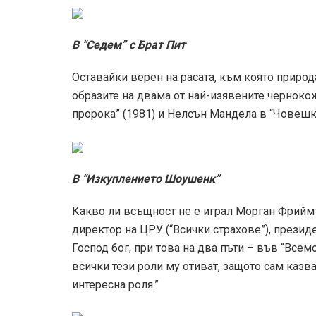
В “Седем” с Брат Пит
Оставайки верен на расата, към която приро
образите на двама от най-изявените черноко
пророка” (1981) и Нелсън Мандела в “Човешки
В “Изкуплението Шоушенк”
Какво ли всъщност не е играл Морган Фриймън
директор на ЦРУ (“Всички страхове”), презид
Господ бог, при това на два пъти – във “Все
всички тези роли му отиват, защото сам казв
интересна роля.”