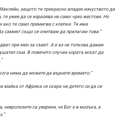
Маклейн, защото тя прекрасно владее изкуството да
, тя умее да се изразява не само чрез жестове. Но
 ако тя само премигва с клепки. Тя има
з самият също се опитвам да прилагам това.”
идват при мен за съвет. А и аз не толкова давам
ушател съм. В повечето случаи хората искат да
.”
кога няма да можете да върнете времето.”
на майка от Африка се скара на детето си да си
, невролозите са уверени, че Бог е в мозъка, а
х.”