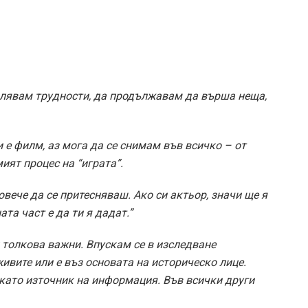
лявам трудности, да продължавам да върша неща,
е филм, аз мога да се снимам във всичко – от
ият процес на “играта”.
вече да се притесняваш. Ако си актьор, значи ще я
та част е да ти я дадат.”
к толкова важни. Впускам се в изследване
ивите или е въз основата на историческо лице.
като източник на информация. Във всички други