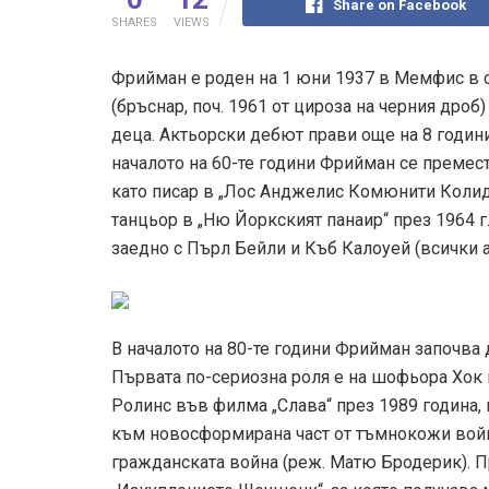
Share on Facebook
SHARES
VIEWS
Фрийман е роден на 1 юни 1937 в Мемфис в
(бръснар, поч. 1961 от цироза на черния дроб)
деца. Актьорски дебют прави още на 8 години
началото на 60-те години Фрийман се премес
като писар в „Лос Анджелис Комюнити Колид
танцьор в „Ню Йоркският панаир“ през 1964 г.
заедно с Пърл Бейли и Къб Калоуей (всички 
В началото на 80-те години Фрийман започва 
Първата по-сериозна роля е на шофьора Хок
Ролинс във филма „Слава“ през 1989 година, 
към новосформирана част от тъмнокожи войн
гражданската война (реж. Матю Бродерик). Пр