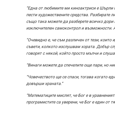
“Една от любимите ми киноактриси е Шърли 
пести художествените средства. Разбирате ли
също така можете да разберете всичко дори и
изключителен самоконтрол и възможности. А
“Очевидно е, че съм различен от тези, които 
съвети, колкото изслушвам хората. Добър сл
говорят с някой, който просто мълчи и слуша
“Винаги можете да спечелите още пари, но ни
“Човечеството ще се спаси, тогава когато ед
довърши храната.”
“Математиците мислят, че Бог е в уравненията
програмистите са уверени, че Бог е един от тя