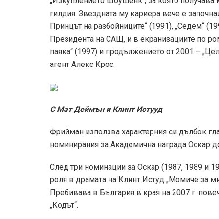
„Изкуплението Шоушенк“, за която получава
гилдия. Звездната му кариера вече е започна
Принцът на разбойниците“ (1991), „Седем“ (19
Президента на САЩ, и в екранизациите по р
паяка“ (1997) и продължението от 2001 – „Це
агент Алекс Крос.
С Мат Деймън и Клинт Истууд
Фрийман използва характерния си дълбок гла
номинирания за Академична награда Оскар д
След три номинации за Оскар (1987, 1989 и 1
роля в драмата на Клинт Истуд „Момиче за ми
Пребивава в България в края на 2007 г. пов
„Кодът“.