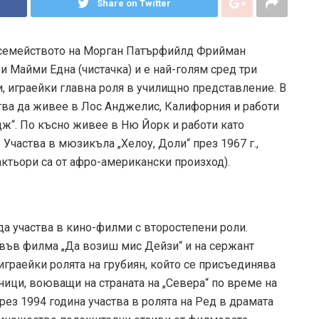
Share on Twitter
 семейството на Морган Патърфийлд Фрийман
 и Майми Една (чистачка) и е най-голям сред три
, играейки главна роля в училищно представление. В
тва да живее в Лос Анджелис, Калифорния и работи
ж“. По късно живее в Ню Йорк и работи като
 Участва в мюзикъла „Хелоу, Доли“ през 1967 г.,
актьори са от афро-американски произход).
да участва в кино-филми с второстепени роли.
 във филма „Да возиш мис Дейзи“ и на сержант
играейки ролята на грубиян, който се присъединява
ици, воюващи на страната на „Севера“ по време на
ез 1994 година участва в ролята на Ред в драмата