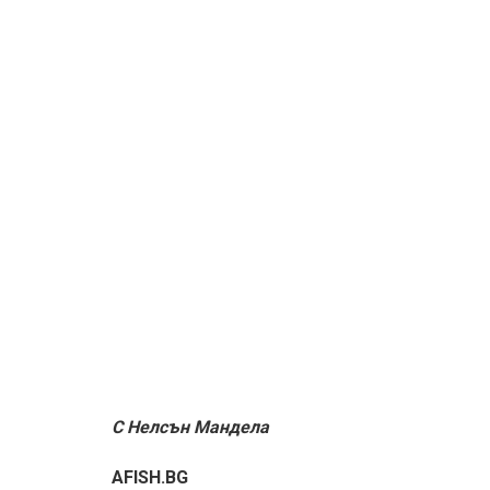
С Нелсън Мандела
AFISH.BG
Tags:
морган фрийман
afish