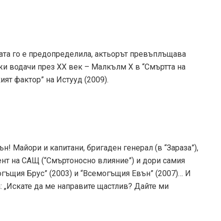
дата го е предопределила, актьорът превъплъщава
жи водачи през ХХ век – Малкълм Х в “Смъртта на
ят фактор” на Истууд (2009).
! Майори и капитани, бригаден генерал (в “Зараза”),
ент на САЩ (“Смъртоносно влияние”) и дори самия
могъщия Брус” (2003) и “Всемогъщия Евън” (2007)… И
а: „Искате да ме направите щастлив? Дайте ми