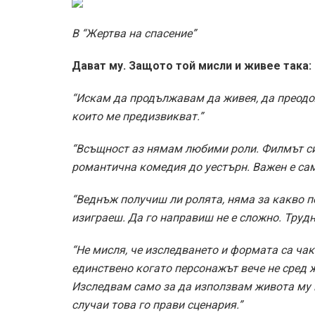
В “Жертва на спасение”
Дават му. Защото той мисли и живее така:
“Искам да продължавам да живея, да преодо
които ме предизвикват.”
“Всъщност аз нямам любими роли. Филмът си 
романтична комедия до уестърн. Важен е сам
“Веднъж получиш ли ролята, няма за какво по
изиграеш. Да го направиш не е сложно. Трудна
“Не мисля, че изследването и формата са ча
единствено когато персонажът вече не сред ж
Изследвам само за да използвам живота му 
случаи това го прави сценария.”