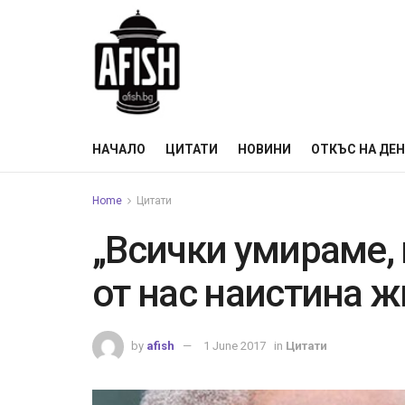
НАЧАЛО
ЦИТАТИ
НОВИНИ
ОТКЪС НА ДЕ
Home
Цитати
„Всички умираме,
от нас наистина ж
by
afish
1 June 2017
in
Цитати