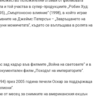
 множество положителни отзиви от филмовата
ла и той участва в супер-продукциите „Робин Худ:
95), „Смъртоносно влияние“ (1998), в който играе
оманите на Джеймс Патерсън – „Завръщането на
луни момичетата“, където се въплъщава в ролята на
с зад кадър във филмите „Война на световете“ и в
окументален филм „Походът на императорите“.
994) през 2005 година печели Оскар за поддържаща
лиони“.
ече от месец за снимките на американския екшън