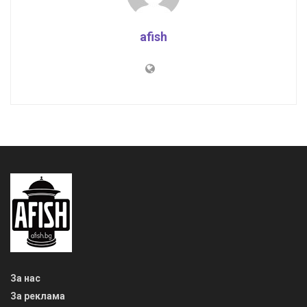
afish
За нас
За реклама