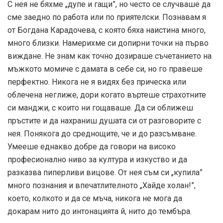
С нея не бяхме „дупе и гащи”, но често се случваше да
сме заедно по работа или по приятелски. Познавам я
от Богдана Карадочева, с която бяха наистина много,
много близки. Намерихме си допирни точки на първо
виждане. Не знам как точно дозираше съчетанието на
мъжкото момиче с дамата в себе си, но го правеше
перфектно. Никога не я видях без прическа или
облечена неглиже, дори когато въртеше страхотните
си манджи, с които ни гощаваше. Да си оближеш
пръстите и да нахраниш душата си от разговорите с
нея. Понякога до среднощите, че и до разсъмване.
Умееше еднакво добре да говори на високо
професионално ниво за култура и изкуство и да
разказва пиперливи вицове. От нея съм си „купила”
много познания и впечатлителното „Хайде холан!”,
което, колкото и да се мъча, никога не мога да
докарам нито до интонацията й, нито до тембъра.