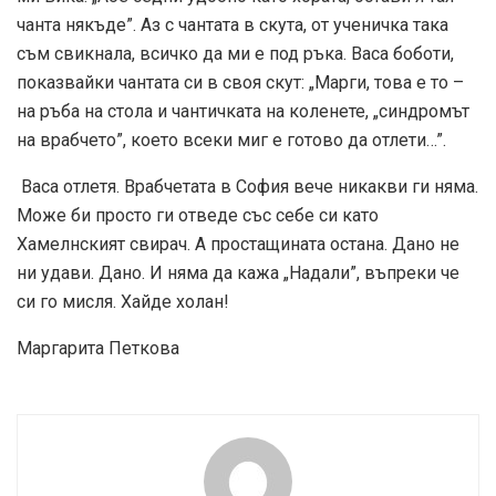
чанта някъде”. Аз с чантата в скута, от ученичка така
съм свикнала, всичко да ми е под ръка. Васа боботи,
показвайки чантата си в своя скут: „Марги, това е то –
на ръба на стола и чантичката на коленете, „синдромът
на врабчето”, което всеки миг е готово да отлети…”.
Васа отлетя. Врабчетата в София вече никакви ги няма.
Може би просто ги отведе със себе си като
Хамелнският свирач. А простащината остана. Дано не
ни удави. Дано. И няма да кажа „Надали”, въпреки че
си го мисля. Хайде холан!
Маргарита Петкова