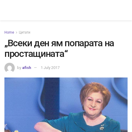
Home
Цитати
„Всеки ден ям попарата на
простащината“
by
afish
1 July 2017