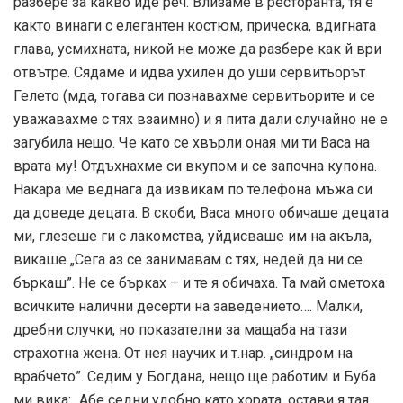
разбере за какво иде реч. Влизаме в ресторанта, тя е
както винаги с елегантен костюм, прическа, вдигната
глава, усмихната, никой не може да разбере как й ври
отвътре. Сядаме и идва ухилен до уши сервитьорът
Гелето (мда, тогава си познавахме сервитьорите и се
уважавахме с тях взаимно) и я пита дали случайно не е
загубила нещо. Че като се хвърли оная ми ти Васа на
врата му! Отдъхнахме си вкупом и се започна купона.
Накара ме веднага да извикам по телефона мъжа си
да доведе децата. В скоби, Васа много обичаше децата
ми, глезеше ги с лакомства, уйдисваше им на акъла,
викаше „Сега аз се занимавам с тях, недей да ни се
бъркаш”. Не се бърках – и те я обичаха. Та май ометоха
всичките налични десерти на заведението…. Малки,
дребни случки, но показателни за мащаба на тази
страхотна жена. От нея научих и т.нар. „синдром на
врабчето”. Седим у Богдана, нещо ще работим и Буба
ми вика: „Абе седни удобно като хората, остави я тая