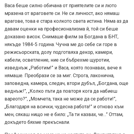
Васа беше силно обичана от приятелите си и люто
мразена от враговете си. Не си личност, ако нямаш
врагове, това е стара колкото света истина. Няма аз да
давам оценки на професионализма й, той си беше
доказано висок. Снимаше филм за Богдана в БНТ,
някъде 1984-5 година. Чучна ме до себе си горе в
режисьорската, долу подготвяха декор, камери,
кабели, осветление, ние си бъбрехме щуротии,
изведнъж „Работим!” и Васа, която познавах, вече я
нямаше. Преобрази се за миг. Строга, лаконична,
заповедна, камера, следач, втори дубъл, „Богдана, още
веднъж!”, „Колко пъти да повторя кога да набиеш
вареото?”, „Момчета, така не може да се работи!”,
„Благодаря на всички, чудесна работа!” и отново към
мен, сякаш нищо не е било: „Та ти казвах, че…” Оттам,
докъдето бяхме прекъснали.