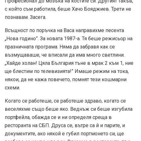
Професионал до мозъка на костите си. Другият такъв,
с който съм работила, беше Хачо Бояджиев. Трети не
познавам. Засега.
Всъщност по поръчка на Васа направихме песента
„Нова годино”. За новата 1987-а. Тя беше режисьор на
празничната програма. Няма да забравя как се
възмущаваше, че вписали да има много светлини.
„Хайде холан! Цяла България тъне в мрак 2 към 1, ние
ще блестим по телевизията!” Имаше режим на тока,
някои, да не кажа повечето, помнят тези кошмарни
схеми.
Когато се работеше, се работеше здраво, когато се
веселяхме също беше яко. Веднъж си беше изгубила
портфейла, обажда се и ни определя среща в
ресторанта на СБП. Друса се, вътре са й и парите, и
документите, ако някой е губил портмонето си, ще