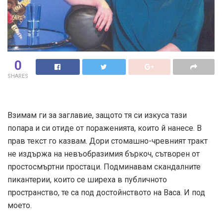
0
SHARES
Взимам ги за заглавие, защото тя си изкуса тази
попара и си отиде от пораженията, които й нанесе. В
прав текст го казвам. Дори стомашно-чревният тракт
не издържа на невъобразимия бъркоч, сътворен от
простосмъртни простаци. Подминавам скандалните
пикантерии, които се ширеха в публичното
пространство, те са под достойнството на Васа. И под
моето.