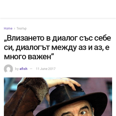
Home
Театър
„Влизането в диалог със себе
си, диалогът между аз и аз, е
много важен”
by
afish
11 June 2017