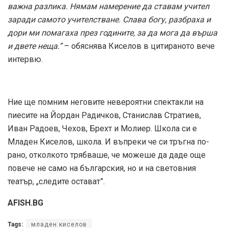
важна разлика. Нямам намерение да ставам учител
заради самото учителстване. Слава богу, разбраха и
дори ми помагаха през годините, за да мога да върша
и двете неща.”
– обяснява Киселов в цитираното вече
интервю.
Ние ще помним неговите невероятни спектакли на
пиесите на Йордан Радичков, Станислав Стратиев,
Иван Радоев, Чехов, Брехт и Молиер. Школа си е
Младен Киселов, школа. И въпреки че си тръгна по-
рано, отколкото трябваше, че можеше да даде още
повече не само на българския, но и на световния
театър, „следите остават”.
AFISH.BG
Tags:
младен киселов