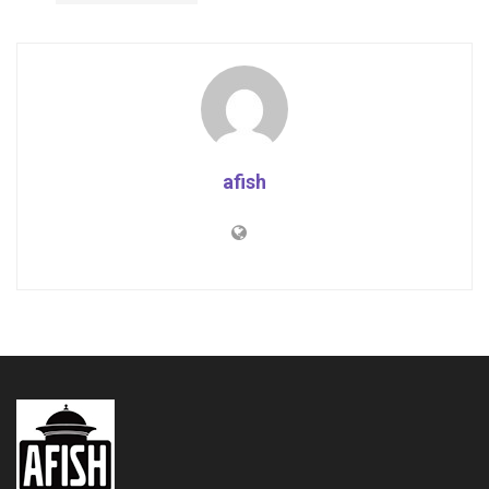
afish