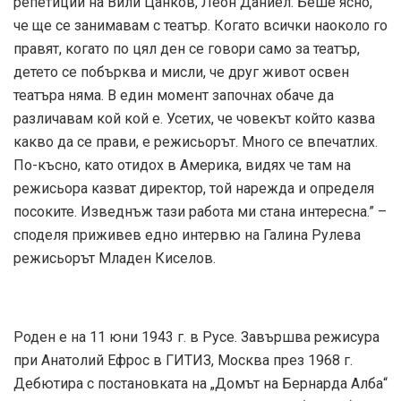
репетиции на Вили Цанков, Леон Даниел. Беше ясно,
че ще се занимавам с театър. Когато всички наоколо го
правят, когато по цял ден се говори само за театър,
детето се побърква и мисли, че друг живот освен
театъра няма. В един момент започнах обаче да
различавам кой кой е. Усетих, че човекът който казва
какво да се прави, е режисьорът. Много се впечатлих.
По-късно, като отидох в Америка, видях че там на
режисьора казват директор, той нарежда и определя
посоките. Изведнъж тази работа ми стана интересна.” –
споделя приживев едно интервю на Галина Рулева
режисьорът Младен Киселов.
Роден е на 11 юни 1943 г. в Русе. Завършва режисура
при Анатолий Ефрос в ГИТИЗ, Москва през 1968 г.
Дебютира с постановката на „Домът на Бернарда Алба“