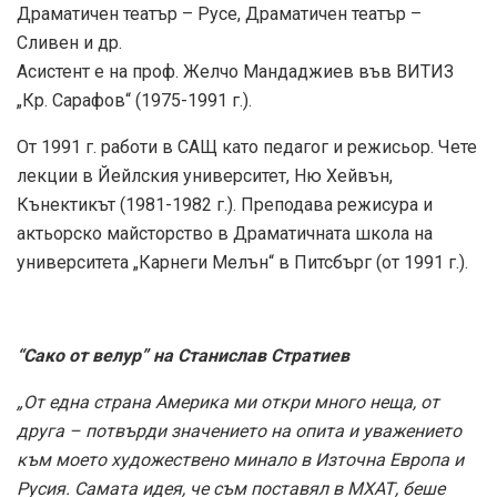
Драматичен театър – Русе, Драматичен театър –
Сливен и др.
Асистент е на проф. Желчо Мандаджиев във ВИТИЗ
„Кр. Сарафов“ (1975-1991 г.).
От 1991 г. работи в САЩ като педагог и режисьор. Чете
лекции в Йейлския университет, Ню Хейвън,
Кънектикът (1981-1982 г.). Преподава режисура и
актьорско майсторство в Драматичната школа на
университета „Карнеги Мелън“ в Питсбърг (от 1991 г.).
“Сако от велур” на Станислав Стратиев
„От една страна Америка ми откри много неща, от
друга – потвърди значението на опита и уважението
към моето художествено минало в Източна Европа и
Русия. Самата идея, че съм поставял в МХАТ, беше