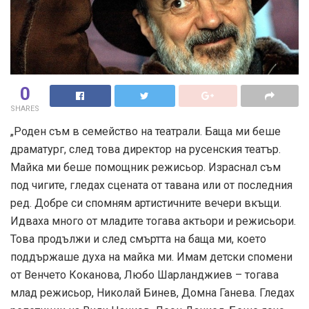
0
SHARES
„Роден съм в семейство на театрали. Баща ми беше
драматург, след това директор на русенския театър.
Майка ми беше помощник режисьор. Израснал съм
под чигите, гледах сцената от тавана или от последния
ред. Добре си спомням артистичните вечери вкъщи.
Идваха много от младите тогава актьори и режисьори.
Това продължи и след смъртта на баща ми, което
поддържаше духа на майка ми. Имам детски спомени
от Венчето Коканова, Любо Шарланджиев – тогава
млад режисьор, Николай Бинев, Домна Ганева. Гледах