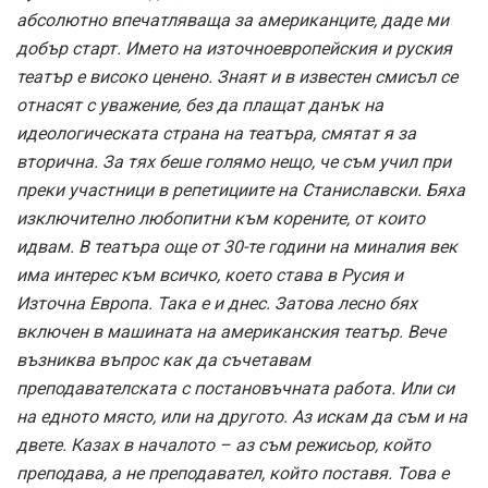
абсолютно впечатляваща за американците, даде ми
добър старт. Името на източноевропейския и руския
театър е високо ценено. Знаят и в известен смисъл се
отнасят с уважение, без да плащат данък на
идеологическата страна на театъра, смятат я за
вторична. За тях беше голямо нещо, че съм учил при
преки участници в репетициите на Станиславски. Бяха
изключително любопитни към корените, от които
идвам. В театъра още от 30-те години на миналия век
има интерес към всичко, което става в Русия и
Източна Европа. Така е и днес. Затова лесно бях
включен в машината на американския театър. Вече
възниква въпрос как да съчетавам
преподавателската с постановъчната работа. Или си
на едното място, или на другото. Аз искам да съм и на
двете. Казах в началото – аз съм режисьор, който
преподава, а не преподавател, който поставя. Това е