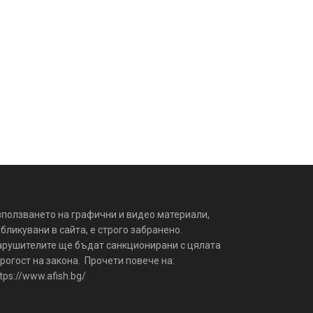
зползването на графични и видео материали,
бликувани в сайта, е строго забранено.
арушителите ще бъдат санкционирани с цялата
рогост на закона. Прочети повече на:
tps://www.afish.bg/