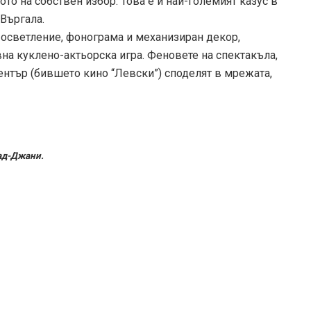
то на собствен избор. Това е и най-големият казус в
 Въргала.
осветление, фонограма и механизиран декор,
вна куклено-актьорска игра. Феновете на спектакъла,
ентър (бившето кино “Левски”) споделят в мрежата,
ад-Джани.