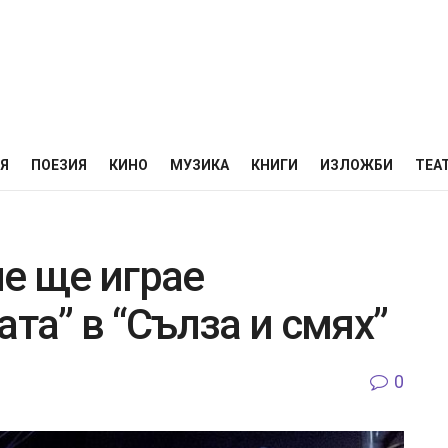
НЯ
ПОЕЗИЯ
КИНО
МУЗИКА
КНИГИ
ИЗЛОЖБИ
ТЕА
че ще играе
ата” в “Сълза и смях”
0