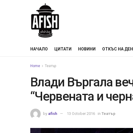
НАЧАЛО
ЦИТАТИ
НОВИНИ
ОТКЪС НА ДЕ
Home
Театър
Влади Въргала ве
“Червената и черн
by
afish
13 October 2016
in
Театър