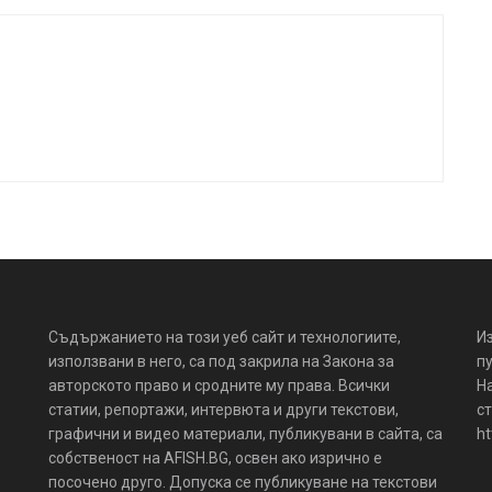
Съдържанието на този уеб сайт и технологиите,
И
използвани в него, са под закрила на Закона за
пу
авторското право и сродните му права. Всички
Н
статии, репортажи, интервюта и други текстови,
ст
графични и видео материали, публикувани в сайта, са
ht
собственост на AFISH.BG, освен ако изрично е
посочено друго. Допуска се публикуване на текстови