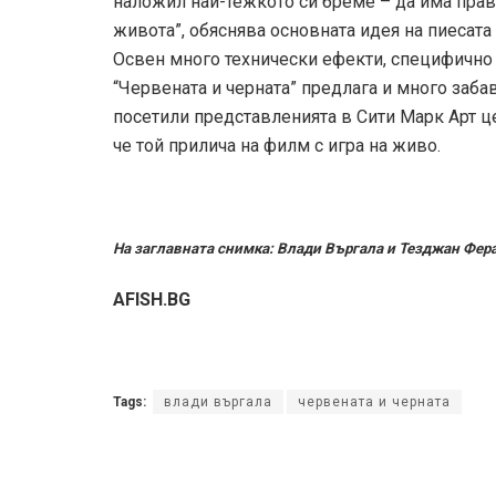
наложил най-тежкото си бреме – да има право
живота”, обяснява основната идея на пиесата
Освен много технически ефекти, специфично 
“Червената и черната” предлага и много заба
посетили представленията в Сити Марк Арт ц
че той прилича на филм с игра на живо.
На заглавната снимка: Влади Въргала и Тезджан Фер
AFISH.BG
Tags:
влади въргала
червената и черната