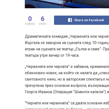
0
6
Share on Facebook
SHARES
VIEWS
Драматичната комедия „Червената или черната
Въргала се завърна на сцената след 10-годиш
играе на сцената на театър „Сълза и смях”. 
театъра утре вечер от 19 часа.
„Червената или черната” е забавна, криминал
обикновен човек, на който се налага да „спас
световното кино, но в авторския спектакъл н
пречупена през основни въпроси, вълнуващи
Георги Иванов (Операция “Шменти капели”) 
“Черната или червената” са двата основни изб