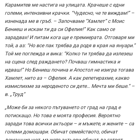
Карамитев ме настига на улицата. Крачеше с едни
големи, интензивни крачки. “Чудесно, че те виждам!” –
изненада ме в гръб. – Започваме “Хамлет” с Моис
Бениеш и искам ти да си Офелия!” Как само се
зарадвах! И питам кога ще е премиерата. Отговаря ми
той, а аз: “Но все пак трябва да родя в края на януари.”
Той ме поглежда и вика: “Колко ти трябва да излезеш
на сцена след раждането? Почваш гимнастика и
идваш!” Но Бениеш почина и Апостол не изигра тогава
Хамлет, нито аз – Офелия. А как репетирахме, какво
измислихме за нероденото си дете… Мечта ми беше.“ –
в. „Труд“
„Може би за някого пътуването от град на град е
потискащо. Но това е моята професия. Вероятно
заради това всички актьори – и мъжете, и жените – са
големи домошари. Обичат семейството, обичат
домашния уют, мъжете актьори обичат да готвят,