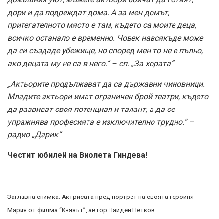
дори и да подреждат дома. А за мен домът,
притегателното място е там, където са моите деца,
всичко останало е временно. Човек навсякъде може
да си създаде убежище, но според мен то не е пълно,
ако децата му не са в него.“ – сп. „За хората“
„Актьорите продължават да са държавни чиновници.
Младите актьори имат ограничен брой театри, където
да развиват своя потенциал и талант, а да се
упражнява професията е изключително трудно.“ –
радио „Дарик“
Честит юбилей на Виолета Гиндева!
Заглавна снимка: Актрисата пред портрет на своята героиня
Мария от филма “Князът”, автор Найден Петков