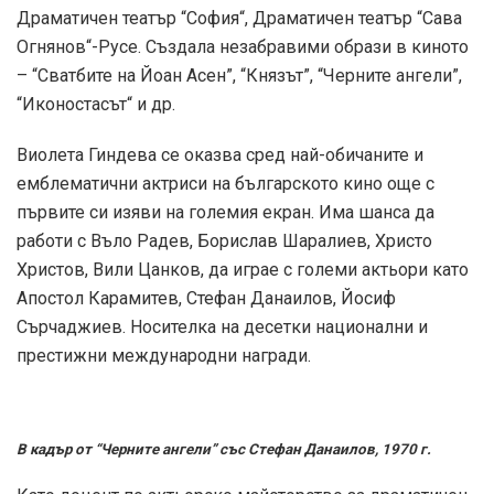
Драматичен театър “София“, Драматичен театър “Сава
Огнянов“-Русе. Създала незабравими образи в киното
– “Сватбите на Йоан Асен”, “Князът”, “Черните ангели”,
“Иконостасът“ и др.
Виолета Гиндева се оказва сред най-обичаните и
емблематични актриси на българското кино още с
първите си изяви на големия екран. Има шанса да
работи с Въло Радев, Борислав Шаралиев, Христо
Христов, Вили Цанков, да играе с големи актьори като
Апостол Карамитев, Стефан Данаилов, Йосиф
Сърчаджиев. Носителка на десетки национални и
престижни международни награди.
В кадър от “Черните ангели” със Стефан Данаилов, 1970 г.