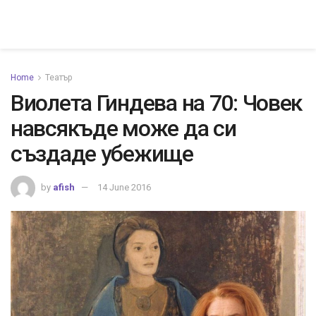
Home
Театър
Виолета Гиндева на 70: Човек
навсякъде може да си
създаде убежище
by
afish
14 June 2016