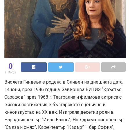
0
SHARES
Виолета Гиндева е родена в Сливен на днешната дата,
14 юни, през 1946 година. Завършва ВИТИЗ “Кръстьо
Сарафов” през 1968 г. Театрална и филмова актриса с
високи постижения в българското сценично и
киноизкуство на ХХ век. Изиграла десетки роли в
Народния театър “Иван Вазов”, Нов драматичен театър
“Сълза и смях”, Кафе-театър “Кадър” – бар София”,