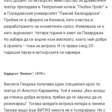
Като доцент по актьорско майсторство за драматичен
театър преподава в Театралния колеж “Любен Гройс” и
в Пловдивския университет “Паисий Хилендарски”.
Пробва се в сферата на бизнеса, като участва в
разработването на козметичен салон. Изявявала се е
като журналист. Четири години е кмет на Пазарджик.
Но избира да се върне към амплоато, което най-добре
ѝ приляга – това на актриса. И го прави след 20-
годишна пауза в актьорската си кариера.
Кадър от “Князът”, 1970 г.
Виолета Гиндева получава един специален урок по
театър от Апостол Карамитев. Той ѝ казва: „Ако искаш
да станеш добра актриса, трябва да се научиш да се
режисираш“. Тогава младата актриса изпада в паника.
Такова нещо във ВИТИЗ никога не е толерирано. Но с