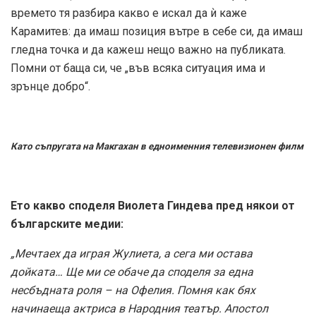
времето тя разбира какво е искал да ѝ каже
Карамитев: да имаш позиция вътре в себе си, да имаш
гледна точка и да кажеш нещо важно на публиката.
Помни от баща си, че „във всяка ситуация има и
зрънце добро“.
Като съпругата на Макгахан в едноименния телевизионен филм
Ето какво споделя Виолета Гиндева пред някои от
българските медии:
„Мечтаех да играя Жулиета, а сега ми остава
дойката… Ще ми се обаче да споделя за една
несбъдната роля – на Офелия. Помня как бях
начинаеща актриса в Народния театър. Апостол