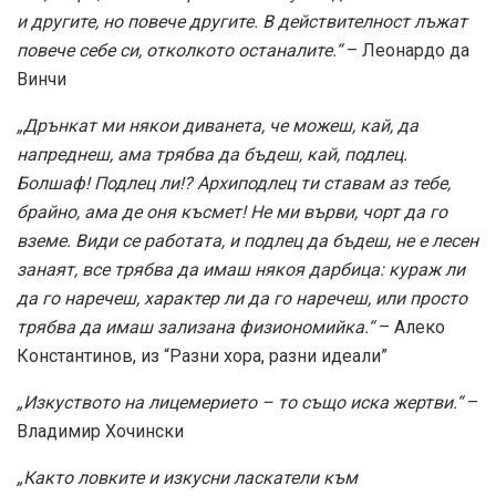
и другите, но повече другите. В действителност лъжат
повече себе си, отколкото останалите.“
– Леонардо да
Винчи
„Дрънкат ми някои диванета, че можеш, кай, да
напреднеш, ама трябва да бъдеш, кай, подлец.
Болшаф! Подлец ли!? Архиподлец ти ставам аз тебе,
брайно, ама де оня късмет! Не ми върви, чорт да го
вземе. Види се работата, и подлец да бъдеш, не е лесен
занаят, все трябва да имаш някоя дарбица: кураж ли
да го наречеш, характер ли да го наречеш, или просто
трябва да имаш зализана физиономийка.“
– Алеко
Константинов, из “Разни хора, разни идеали”
„Изкуството на лицемерието – то също иска жертви.“
–
Владимир Хочински
„Както ловките и изкусни ласкатели към