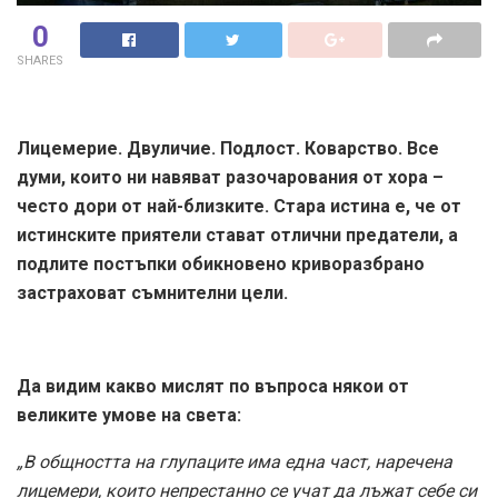
0
SHARES
Лицемерие. Двуличие. Подлост. Коварство. Все
думи, които ни навяват разочарования от хора –
често дори от най-близките. Стара истина е, че от
истинските приятели стават отлични предатели, а
подлите постъпки обикновено криворазбрано
застраховат съмнителни цели.
Да видим какво мислят по въпроса някои от
великите умове на света:
„В общността на глупаците има една част, наречена
лицемери, които непрестанно се учат да лъжат себе си