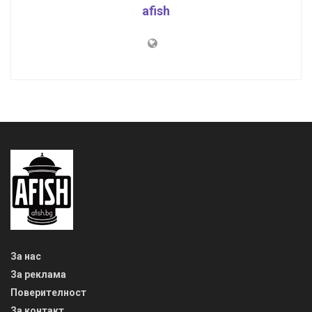
afish
За нас
За реклама
Поверителност
За контакт