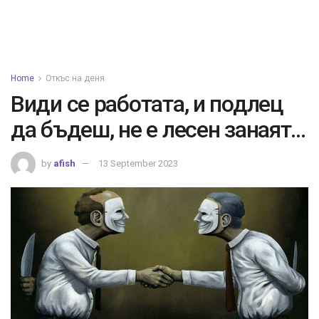
Home
Откъс на деня
Види се работата, и подлец
да бъдеш, не е лесен занаят…
by
afish
13 September 2023