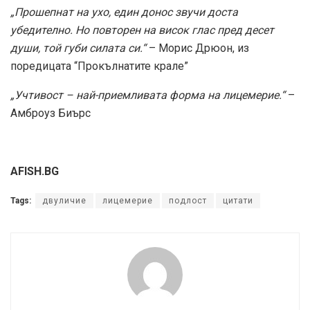
„Прошепнат на ухо, един донос звучи доста
убедително. Но повторен на висок глас пред десет
души, той губи силата си.“
– Морис Дрюон, из
поредицата “Прокълнатите крале”
„Учтивост – най-приемливата форма на лицемерие.“
–
Амброуз Биърс
AFISH.BG
Tags:
двуличие
лицемерие
подлост
цитати