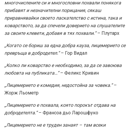
многочислените си и многословни похвали понякога
прибавят и незначителни порицания, сякаш
приравнявайки своето ласкателство с истина, така и
коварството, за да спечели доверието на слушателите
за своите клевети, добавя в тях похвали.“
– Плутарх
„Когато се бориш за една добра кауза, лицемерието се
превръща в добродетел.“
– Гор Видал
„Колко ли коварство е необходимо, за да се завоюва
любовта на публиката…“
– Феликс Кривин
„Лицемерието е комедия, недостойна за човека.“
–
Жорж Льометр
„Лицемерието е похвала, която порокът отдава на
добродетелта.“
– Франсоа дьо Ларошфуко
„Лицемерието не е труден занаят – там всеки