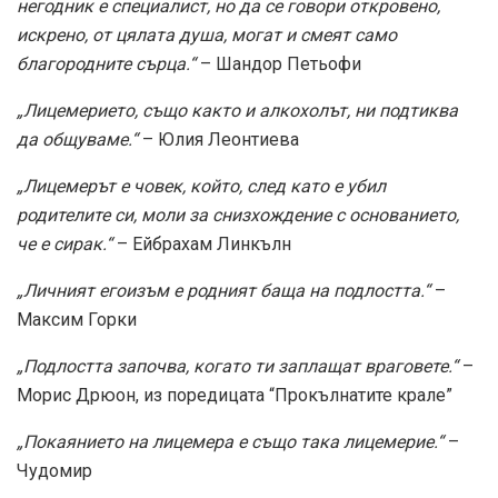
негодник е специалист, но да се говори откровено,
искрено, от цялата душа, могат и смеят само
благородните сърца.“
– Шандор Петьофи
„Лицемерието, също както и алкохолът, ни подтиква
да общуваме.“
– Юлия Леонтиева
„Лицемерът е човек, който, след като е убил
родителите си, моли за снизхождение с основанието,
че е сирак.“
– Ейбрахам Линкълн
„Личният егоизъм е родният баща на подлостта.“
–
Максим Горки
„Подлостта започва, когато ти заплащат враговете.“
–
Морис Дрюон, из поредицата “Прокълнатите крале”
„Покаянието на лицемера е също така лицемерие.“
–
Чудомир