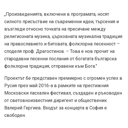
„Произведенията, включени в програмата, носят
силното присъствие на съвременни идеи, търсения и
възгледи относно точката на пресичане между
религиозната музика, църковната музикална традиция
на православието и битовата, фолклорна песенност –
споделя проф. Драгостинов. – Това е нов прочит на
стародавни песенни послания от богатата българска
фолклорна традиция, отправени към Бога.”
Проектът бе представен премиерно с огромен успех в
Русия през май 2016-а в рамките на престижния
Московски пасхален фестивал, създаден и ръководен
от световноизвестния диригент и общественик
Валерий Гергиев. Входът за концерта в София е
свободен.