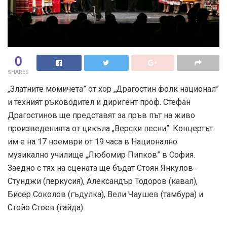
0
SHARES
„Златните момичета” от хор „Драгостин фолк национал”
и техният ръководител и диригент проф. Стефан
Драгостинов ще представят за пръв път на живо
произведенията от цикъла „Верски песни”. Концертът
им е на 17 ноември от 19 часа в Национално
музикално училище „Любомир Пипков” в София.
Заедно с тях на сцената ще бъдат Стоян Янкулов-
Стунджи (перкусия), Александър Тодоров (кавал),
Бисер Соколов (гъдулка), Вели Чаушев (тамбура) и
Стойо Стоев (гайда).