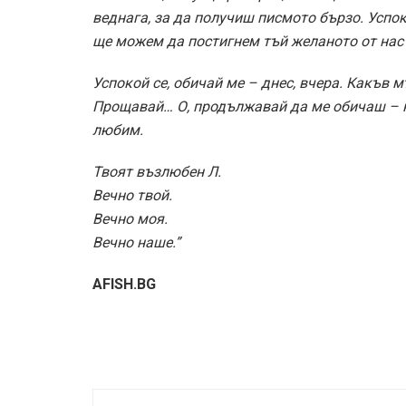
веднага, за да получиш писмото бързо. Успо
ще можем да постигнем тъй желаното от нас
Успокой се, обичай ме – днес, вчера. Какъв м
Прощавай… О, продължавай да ме обичаш – ни
любим.
Твоят възлюбен Л.
Вечно твой.
Вечно моя.
Вечно наше.”
AFISH.BG