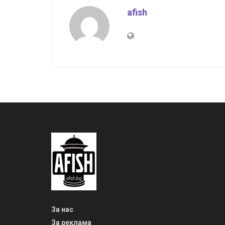
afish
За нас
За реклама