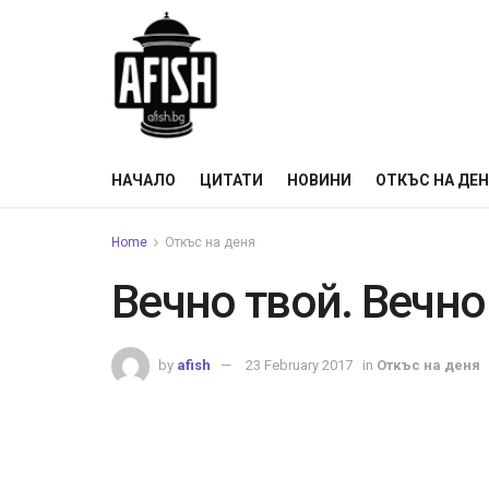
НАЧАЛО
ЦИТАТИ
НОВИНИ
ОТКЪС НА ДЕ
Home
Откъс на деня
Вечно твой. Вечно
by
afish
23 February 2017
in
Откъс на деня