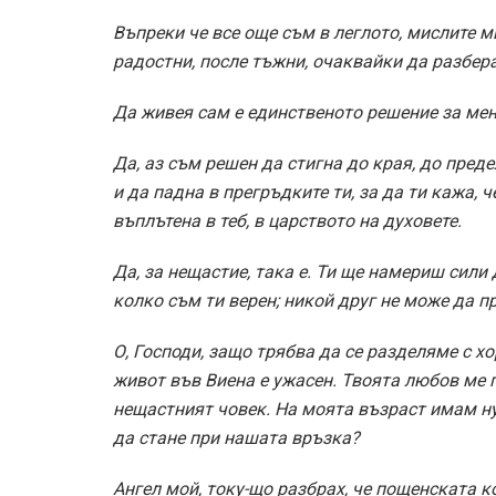
Въпреки че все още съм в леглото, мислите 
радостни, после тъжни, очаквайки да разбера
Да живея сам е единственото решение за мен 
Да, аз съм решен да стигна до края, до преде
и да падна в прегръдките ти, за да ти кажа, 
въплътена в теб, в царството на духовете.
Да, за нещастие, така е. Ти ще намериш сили
колко съм ти верен; никой друг не може да п
О, Господи, защо трябва да се разделяме с х
живот във Виена е ужасен. Твоята любов ме 
нещастният човек. На моята възраст имам ну
да стане при нашата връзка?
Ангел мой, току-що разбрах, че пощенската к