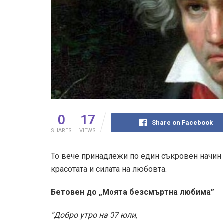
0
17
Share on Facebook
SHARES
VIEWS
То вече принадлежи по един съкровен начин 
красотата и силата на любовта.
Бетовен до „Моята безсмъртна любима”
“Добро утро на 07 юли,