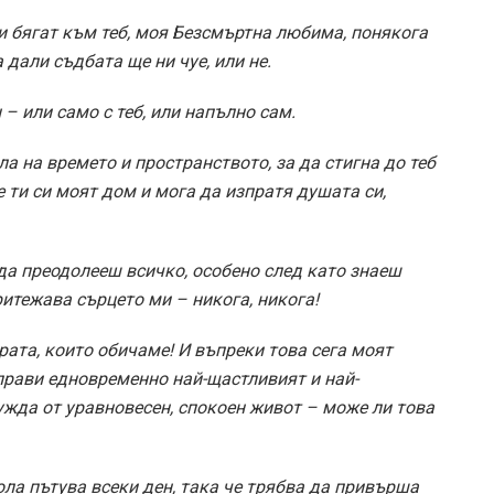
ми бягат към теб, моя Безсмъртна любима, понякога
 дали съдбата ще ни чуе, или не.
– или само с теб, или напълно сам.
ла на времето и пространството, за да стигна до теб
че ти си моят дом и мога да изпратя душата си,
 да преодолееш всичко, особено след като знаеш
ритежава сърцето ми – никога, никога!
ората, които обичаме! И въпреки това сега моят
прави едновременно най-щастливият и най-
жда от уравновесен, спокоен живот – може ли това
ола пътува всеки ден, така че трябва да привърша