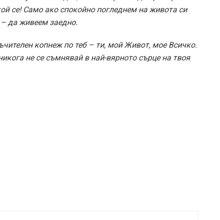
кой се! Само ако спокойно погледнем на живота си
 – да живеем заедно.
ъчителен копнеж по теб – ти, мой Живот, мое Всичко.
кога не се съмнявай в най-вярното сърце на твоя