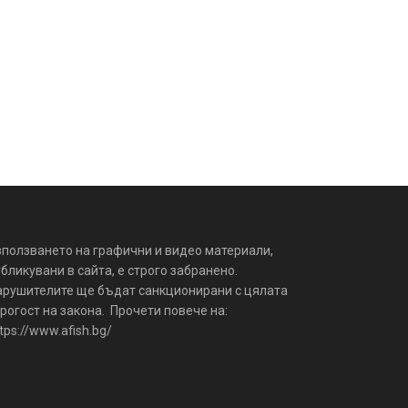
зползването на графични и видео материали,
бликувани в сайта, е строго забранено.
арушителите ще бъдат санкционирани с цялата
рогост на закона. Прочети повече на:
tps://www.afish.bg/