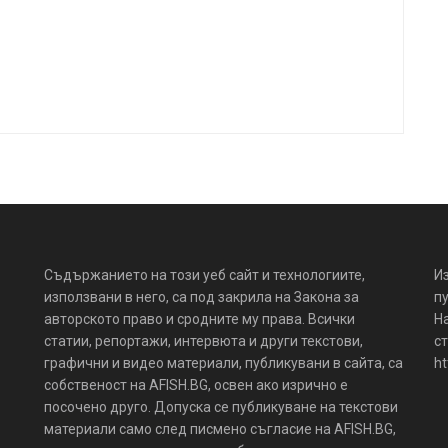
Съдържанието на този уеб сайт и технологиите,
И
използвани в него, са под закрила на Закона за
пу
авторското право и сродните му права. Всички
Н
статии, репортажи, интервюта и други текстови,
ст
графични и видео материали, публикувани в сайта, са
ht
собственост на AFISH.BG, освен ако изрично е
посочено друго. Допуска се публикуване на текстови
материали само след писмено съгласие на AFISH.BG,