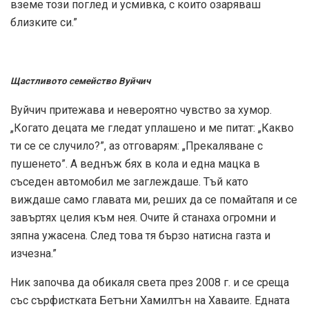
вземе този поглед и усмивка, с които озаряваш
близките си.”
Щастливото семейство Вуйчич
Вуйчич притежава и невероятно чувство за хумор.
„Когато децата ме гледат уплашено и ме питат: „Какво
ти се се случило?”, аз отговарям: „Прекаляване с
пушенето”. А веднъж бях в кола и една мацка в
съседен автомобил ме заглеждаше. Тъй като
виждаше само главата ми, реших да се помайтапя и се
завъртях целия към нея. Очите й станаха огромни и
зяпна ужасена. След това тя бързо натисна газта и
изчезна.”
Ник започва да обикаля света през 2008 г. и се среща
със сърфистката Бетъни Хамилтън на Хаваите. Едната