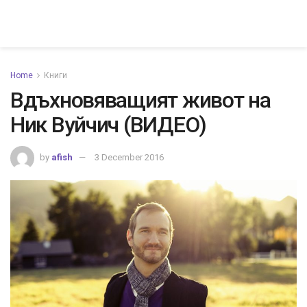
Home
Книги
Вдъхновяващият живот на
Ник Вуйчич (ВИДЕО)
by
afish
3 December 2016