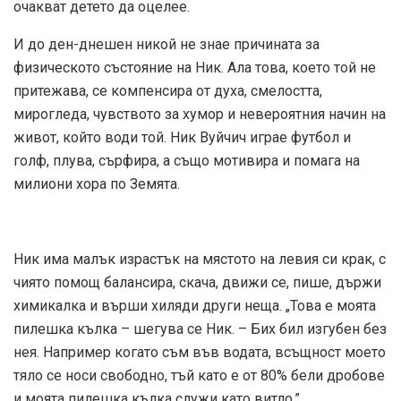
очакват детето да оцелее.
И до ден-днешен никой не знае причината за
физическото състояние на Ник. Ала това, което той не
притежава, се компенсира от духа, смелостта,
мирогледа, чувството за хумор и невероятния начин на
живот, който води той. Ник Вуйчич играе футбол и
голф, плува, сърфира, а също мотивира и помага на
милиони хора по Земята.
Ник има малък израстък на мястото на левия си крак, с
чиято помощ балансира, скача, движи се, пише, държи
химикалка и върши хиляди други неща. „Това е моята
пилешка кълка – шегува се Ник. – Бих бил изгубен без
нея. Например когато съм във водата, всъщност моето
тяло се носи свободно, тъй като е от 80% бели дробове
и моята пилешка кълка служи като витло.”