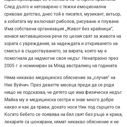
След дълго и натоварено с тежки емоционални
сривове детство, днес той е писател, музикант, актьор,
а хобитата му включват риболов, рисуване и плуване.
Има собствена организация „Живот без крайници”,
изнася мотивационни речи по целия свят за живота на
хората с увреждания, за надеждата и откриването на
смисъл в съществуването, за вярата, която му е
помогнала да надмогне своя недъг. Ненапразно през
2005 г. е номиниран за Млад австралиец на годината.
Няма никакво медицинско обяснение за „случая” на
Ник Вуйчич. През деветте месеца преди да се роди
нищо не подсказва, че детето ще има физически недъг.
Майка му е медицинска сестра и знае много добре
какво и как да прави, докато носи Ник под сърцето си.
Когато бебето се появява на бял свят без ръце и крака,
лекарите са шокирани, нямат никакво обяснение и не