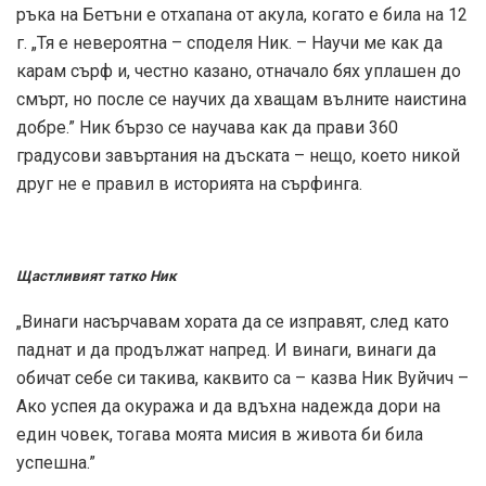
ръка на Бетъни е отхапана от акула, когато е била на 12
г. „Тя е невероятна – споделя Ник. – Научи ме как да
карам сърф и, честно казано, отначало бях уплашен до
смърт, но после се научих да хващам вълните наистина
добре.” Ник бързо се научава как да прави 360
градусови завъртания на дъската – нещо, което никой
друг не е правил в историята на сърфинга.
Щастливият татко Ник
„Винаги насърчавам хората да се изправят, след като
паднат и да продължат напред. И винаги, винаги да
обичат себе си такива, каквито са – казва Ник Вуйчич –
Ако успея да окуража и да вдъхна надежда дори на
един човек, тогава моята мисия в живота би била
успешна.”