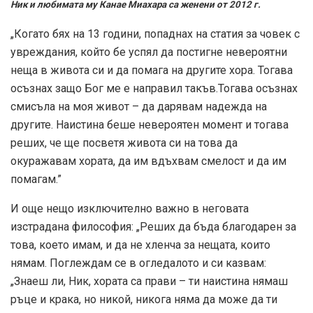
Ник и любимата му Канае Миахара са женени от 2012 г.
„Когато бях на 13 години, попаднах на статия за човек с
увреждания, който бе успял да постигне невероятни
неща в живота си и да помага на другите хора. Тогава
осъзнах защо Бог ме е направил такъв.Тогава осъзнах
смисъла на моя живот – да дарявам надежда на
другите. Наистина беше невероятен момент и тогава
реших, че ще посветя живота си на това да
окуражавам хората, да им вдъхвам смелост и да им
помагам.”
И още нещо изключително важно в неговата
изстрадана философия: „Реших да бъда благодарен за
това, което имам, и да не хленча за нещата, които
нямам. Поглеждам се в огледалото и си казвам:
„Знаеш ли, Ник, хората са прави – ти наистина нямаш
ръце и крака, но никой, никога няма да може да ти