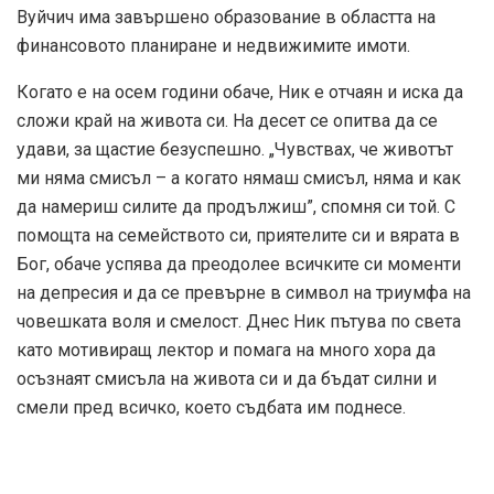
Вуйчич има завършено образование в областта на
финансовото планиране и недвижимите имоти.
Когато е на осем години обаче, Ник е отчаян и иска да
сложи край на живота си. На десет се опитва да се
удави, за щастие безуспешно. „Чувствах, че животът
ми няма смисъл – а когато нямаш смисъл, няма и как
да намериш силите да продължиш”, спомня си той. С
помощта на семейството си, приятелите си и вярата в
Бог, обаче успява да преодолее всичките си моменти
на депресия и да се превърне в символ на триумфа на
човешката воля и смелост. Днес Ник пътува по света
като мотивиращ лектор и помага на много хора да
осъзнаят смисъла на живота си и да бъдат силни и
смели пред всичко, което съдбата им поднесе.