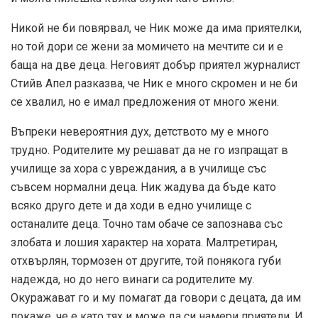
Никой не би повярвал, че Ник може да има приятелки,
но той дори се жени за момичето на мечтите си и е
баща на две деца. Неговият добър приятел журналист
Стийв Апел разказва, че Ник е много скромен и не би
се хвалил, но е имал предложения от много жени.
Въпреки невероятния дух, детството му е много
трудно. Родителите му решават да не го изпращат в
училище за хора с увреждания, а в училище със
съвсем нормални деца. Ник жадува да бъде като
всяко друго дете и да ходи в едно училище с
останалите деца. Точно там обаче се запознава със
злобата и лошия характер на хората. Малтретиран,
отхвърлян, тормозен от другите, той понякога губи
надежда, но до него винаги са родителите му.
Окуражават го и му помагат да говори с децата, да им
покаже, че е като тях и може да си намери приятели. И