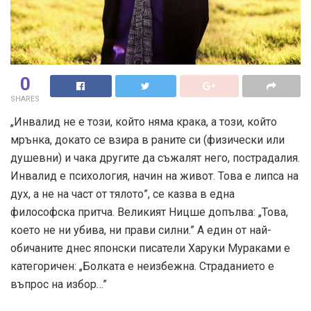
0
SHARES
„Инвалид не е този, който няма крака, а този, който
мрънка, докато се взира в раните си (физически или
душевни) и чака другите да съжалят него, пострадалия.
Инвалид е психология, начин на живот. Това е липса на
дух, а не на част от тялото”, се казва в една
философска притча. Великият Ницше допълва: „Това,
което не ни убива, ни прави силни.” А един от най-
обичаните днес японски писатели Харуки Мураками е
категоричен: „Болката е неизбежна. Страданието е
въпрос на избор…”