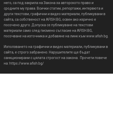
него, са под закрила на Закона за авторското право и
сродните му права. Всички статии, репортажи, интервюта и
други текстови, графични и видео материали, публикувани в
сайта, са собственост на AFISH.BG, освен ако изрично е
посочено друго. Допуска се публикуване на текстови
материали само след писмено съгласие на AFISH.BG,
посочване на източника и добавяне на линк към www.afish.bg.
Използването на графични и видео материали, публикувани в
сайта, е строго забранено. Нарушителите ще бъдат
санкционирани с цялата строгост на закона. Прочети повече
на: https://www.afish.bg/