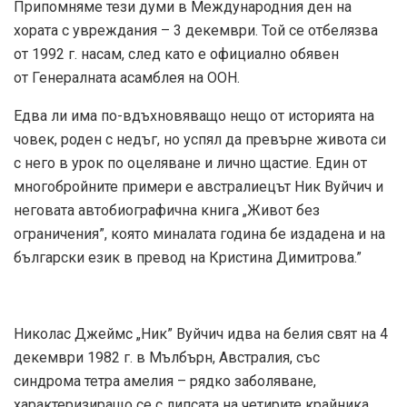
Припомняме тези думи в Международния ден на
хората с увреждания – 3 декември. Той се отбелязва
от 1992 г. насам, след като е официално обявен
от Генералната асамблея на ООН.
Едва ли има по-вдъхновяващо нещо от историята на
човек, роден с недъг, но успял да превърне живота си
с него в урок по оцеляване и лично щастие. Един от
многобройните примери е австралиецът Ник Вуйчич и
неговата автобиографична книга „Живот без
ограничения”, която миналата година бе издадена и на
български език в превод на Кристина Димитрова.”
Николас Джеймс „Ник” Вуйчич идва на белия свят на 4
декември 1982 г. в Мълбърн, Австралия, със
синдрома тетра амелия – рядко заболяване,
характеризиращо се с липсата на четирите крайника.