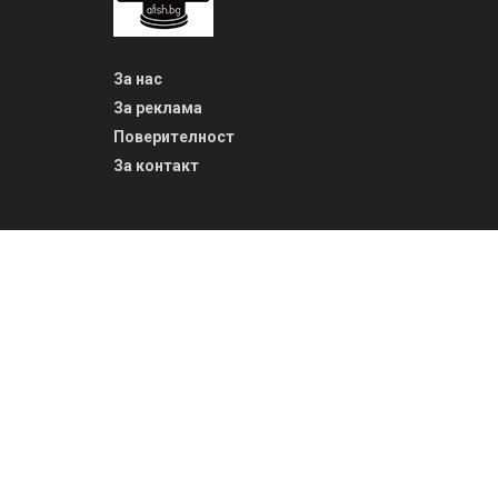
За нас
За реклама
Поверителност
За контакт