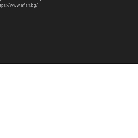
tps://www.afish.bg/