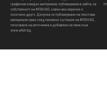
графични и видео материали, публикувани в сайта, са
ht
собственост на AFISH.BG, освен ако изрично е
посочено друго. Допуска се публикуване на текстови
материали само след писмено съгласие на AFISH.BG,
посочване на източника и добавяне на линк към
www.afish.bg.