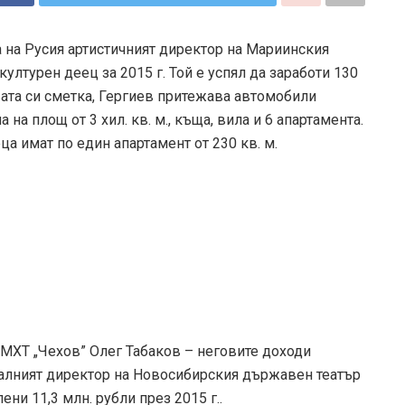
 на Русия артистичният директор на Мариинския
културен деец за 2015 г. Той е успял да заработи 130
вата си сметка, Гергиев притежава автомобили
а на площ от 3 хил. кв. м., къща, вила и 6 апартамента.
ца имат по един апартамент от 230 кв. м.
а МХТ „Чехов” Олег Табаков – неговите доходи
ералният директор на Новосибирския държавен театър
ни 11,3 млн. рубли през 2015 г..