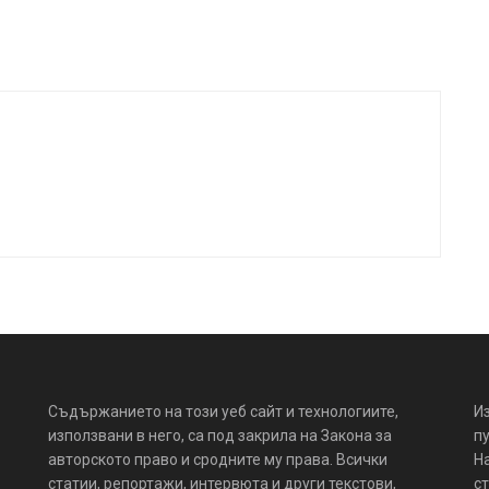
Съдържанието на този уеб сайт и технологиите,
И
използвани в него, са под закрила на Закона за
пу
авторското право и сродните му права. Всички
Н
статии, репортажи, интервюта и други текстови,
ст