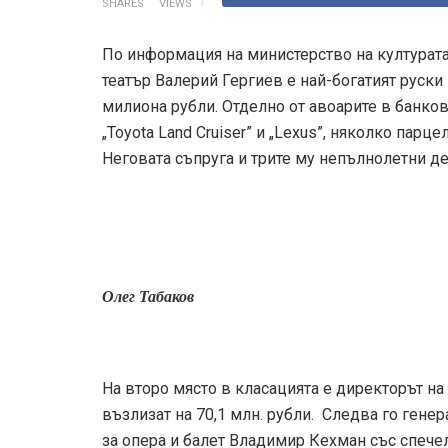
SHARES
VIEWS
По информация на министерство на културата
театър Валерий Гергиев е най-богатият руски 
милиона рубли. Отделно от авоарите в банко
„Toyota Land Cruiser” и „Lexus”, няколко парцел
Неговата съпруга и трите му непълнолетни де
Олег Табаков
На второ място в класацията е директорът н
възлизат на 70,1 млн. рубли. Следва го ген
за опера и балет Владимир Кехман със спечеле