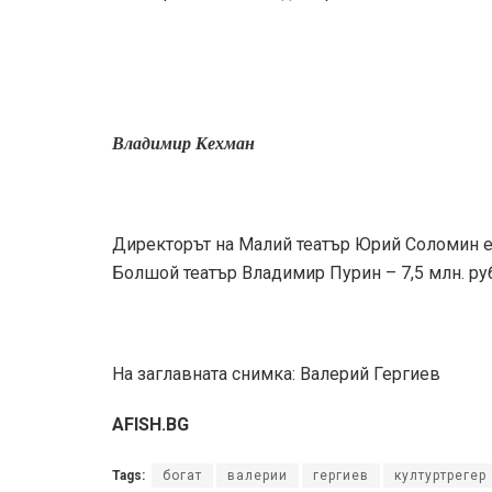
Владимир Кехман
Директорът на Малий театър Юрий Соломин е с
Болшой театър Владимир Пурин – 7,5 млн. ру
На заглавната снимка: Валерий Гергиев
AFISH.BG
Tags:
богат
валерии
гергиев
културтрегер