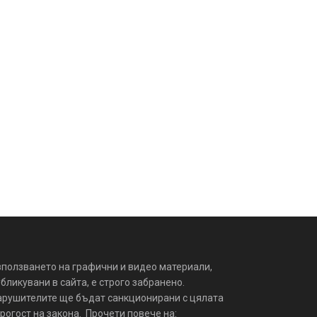
зползването на графични и видео материали,
бликувани в сайта, е строго забранено.
арушителите ще бъдат санкционирани с цялата
рогост на закона. Прочети повече на: