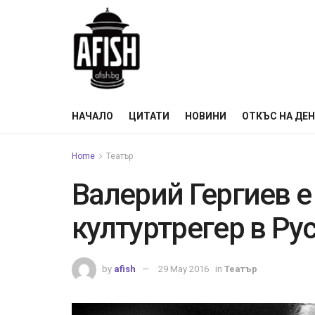
НАЧАЛО
ЦИТАТИ
НОВИНИ
ОТКЪС НА ДЕ
Home
Театър
Валерий Гергиев е
културтрегер в Ру
by
afish
29 May 2016
in
Театър