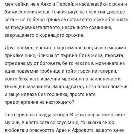
мечтаейки, че е Аякс и Персей, и населявайки с рани и
битки соления мрак. Точния вкус на онзи миг диреше
сега — не го беше грижа за останалото: оскърбленията
на предизвикателството, несръчното сражение,
завръщането с кървящото оръжие.
Друг спомен, в който също имаше нощ и неотменимо
приключение, бликна от първия. Една жена, първата,
отредена му от боговете, бе го чакала в мрачината на
една подземна гробница и той я търси из галерии,
които бяха като каменни мрежи, и по наклонености,
тънещи в мрачината. Защо идваха у него тези спомени
и защо идваха без горчилка, просто като
предочертание на настоящето?
Със сериозна почуда разбра. В тази нощ на смъртните
му очи, в която сега се спускаше, го чакаха също
любовта и опасността. Арес и Афродита, защото вече