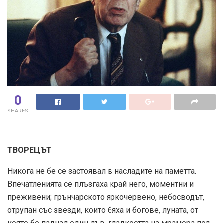
0
SHARES
ТВОРЕЦЪТ
Никога не бе се застоявал в насладите на паметта.
Впечатленията се плъзгаха край него, моментни и
преживени; грънчарското яркочервено, небосводът,
отрупан със звезди, които бяха и богове, луната, от
която бе паднал един лъв, гладкостта на мрамора под