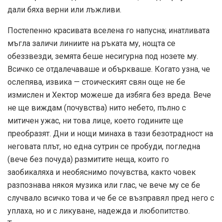
дали бяха верни или лъжливи.
Постепенно красивата вселена го напусна; инатливата
мъгла заличи линиите на ръката му, нощта се
обеззвезди, земята беше несигурна под нозете му.
Всичко се отдалечаваше и объркваше. Когато узна, че
ослепява, извика — стоическият свян още не бе
измислен и Хектор можеше да избяга без вреда. Вече
не ще виждам (почувства) нито небето, пълно с
митичен ужас, ни това лице, което годините ще
преобразят. Дни и нощи минаха в тази безотрадност на
неговата плът, но една сутрин се пробуди, погледна
(вече без почуда) размитите неща, които го
заобикаляха и необяснимо почувства, както човек
разпознава някоя музика или глас, че вече му се бе
случвало всичко това и че бе се възправял пред него с
уплаха, но и с ликуване, надежда и любопитство.