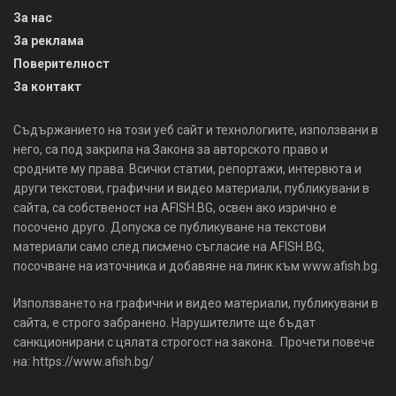
За нас
За реклама
Поверителност
За контакт
Съдържанието на този уеб сайт и технологиите, използвани в
него, са под закрила на Закона за авторското право и
сродните му права. Всички статии, репортажи, интервюта и
други текстови, графични и видео материали, публикувани в
сайта, са собственост на AFISH.BG, освен ако изрично е
посочено друго. Допуска се публикуване на текстови
материали само след писмено съгласие на AFISH.BG,
посочване на източника и добавяне на линк към www.afish.bg.
Използването на графични и видео материали, публикувани в
сайта, е строго забранено. Нарушителите ще бъдат
санкционирани с цялата строгост на закона. Прочети повече
на: https://www.afish.bg/