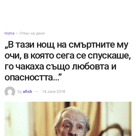
Home
Откъс на деня
„В тази нощ на смъртните му
очи, в която сега се спускаше,
го чакаха също любовта и
опасността…”
by
afish
14 June 2018