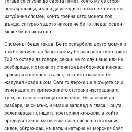
Тогава се спусна до своята памет, която му се стори
несвършваща, и успя да извади от онзи световъртеж
изгубения спомен, който грейна като монета под
дъжда, сигурно защото никога не бе го гледал освен
може би в някой сън.
Споменът беше такъв. Бе го оскърбило друго момче и
той бе изтичал до баща си и му бе разправил историята.
Той го остави да говори, сякаш не го слушаше или не
разбираше, и откачи от стената един бронзов кинжал,
красив и изпълнен с власт, за който хлапакът бе
жадувал крадешком. Сега го държеше в ръцете си и
изненадата от притежанието отстрани изстраданата
хула, но гласът на бащата казваше: Нека някой да
разбере, че си мъж, и имаше заповед в гласа. Нощта
ослепяваше пътищата; прегърнал кинжала, в който
предчувстваше магическа сила, слезе по стръмния
склон, обграждащ къщата, и изтърча на морския бряг,