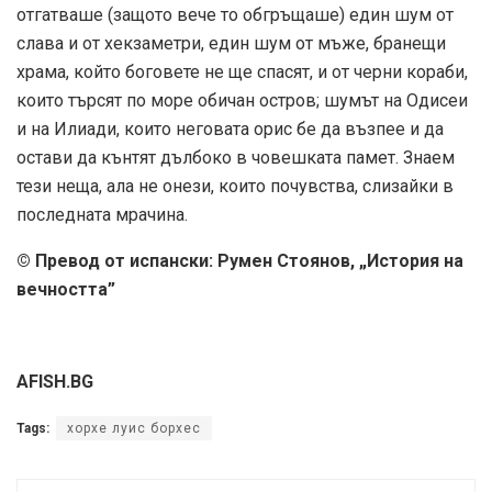
отгатваше (защото вече то обгръщаше) един шум от
слава и от хекзаметри, един шум от мъже, бранещи
храма, който боговете не ще спасят, и от черни кораби,
които търсят по море обичан остров; шумът на Одисеи
и на Илиади, които неговата орис бе да възпее и да
остави да кънтят дълбоко в човешката памет. Знаем
тези неща, ала не онези, които почувства, слизайки в
последната мрачина.
© Превод от испански: Румен Стоянов, „История на
вечността”
AFISH.BG
Tags:
хорхе луис борхес