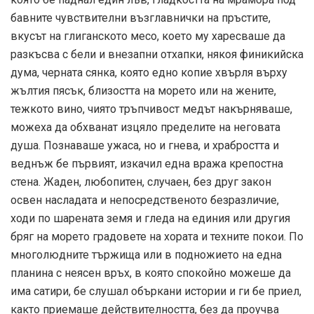
бавните чувствителни възглавнички на пръстите,
вкусът на глиганското месо, което му харесваше да
разкъсва с бели и внезапни отхапки, някоя финикийска
дума, черната сянка, която едно копие хвърля върху
жълтия пясък, близостта на морето или на жените,
тежкото вино, чиято тръпчивост медът накърняваше,
можеха да обхванат изцяло пределите на неговата
душа. Познаваше ужаса, но и гнева, и храбростта и
веднъж бе първият, изкачил една вража крепостна
стена. Жаден, любопитен, случаен, без друг закон
освен насладата и непосредственото безразличие,
ходи по шарената земя и гледа на единия или другия
бряг на морето градовете на хората и техните покои. По
многолюдните тържища или в подножието на една
планина с неясен връх, в която спокойно можеше да
има сатири, бе слушал объркани истории и ги бе приел,
както приемаше действителността, без да проучва