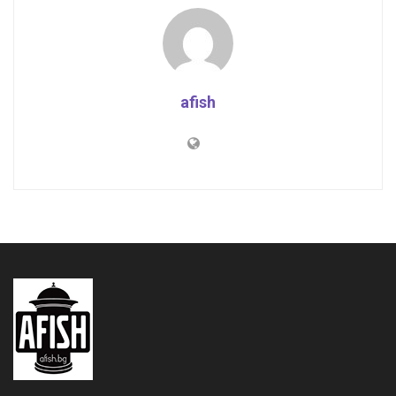
afish