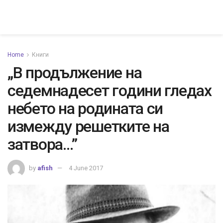
Home
Книги
„В продължение на
седемнадесет години гледах
небето на родината си
измежду решетките на
затвора…”
by
afish
4 June 2017