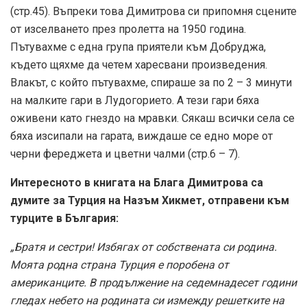
(стр.45). Въпреки това Димитрова си припомня сцените
от изселването през пролетта на 1950 година.
Пътувахме с една група приятели към Добруджа,
където щяхме да четем харесвани произведения.
Влакът, с който пътувахме, спираше за по 2 – 3 минути
на малките гари в Лудогорието. А тези гари бяха
оживени като гнездо на мравки. Сякаш всички села се
бяха изсипали на гарата, виждаше се едно море от
черни фереджета и цветни чалми (стр.6 – 7).
Интересното в книгата на Блага Димитрова са
думите за Турция на Назъм Хикмет, отправени към
турците в България:
„Братя и сестри! Избягах от собствената си родина.
Моята родна страна Турция е поробена от
американците. В продължение на седемнадесет години
гледах небето на родината си измежду решетките на