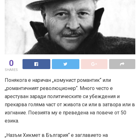
0
SHARES
Понякога е наричан „комунист романтик“ или
„романтичният революционер“. Много често е
арестуван заради политическите си убеждения и
прекарва голяма част от живота си или в затвора или в
изгнание. Поезията му е преведена на повече от 50
езика.
„Назъм Хикмет в България“ е заглавието на