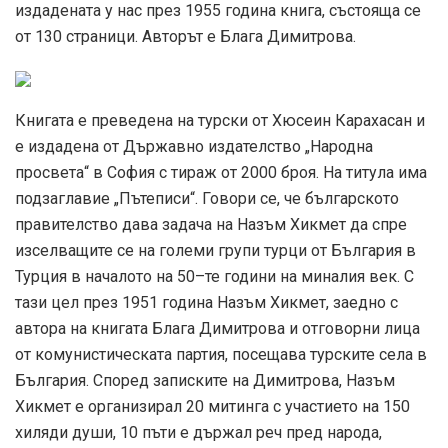
издадената у нас през 1955 година книга, състояща се
от 130 страници. Авторът е Блага Димитрова.
Книгата е преведена на турски от Хюсеин Карахасан и
е издадена от Държавно издателство „Народна
просвета“ в София с тираж от 2000 броя. На титула има
подзаглавие „Пътеписи“. Говори се, че българското
правителство дава задача на Назъм Хикмет да спре
изселващите се на големи групи турци от България в
Турция в началото на 50–те години на миналия век. С
тази цел през 1951 година Назъм Хикмет, заедно с
автора на книгата Блага Димитрова и отговорни лица
от комунистическата партия, посещава турските села в
България. Според записките на Димитрова, Назъм
Хикмет е организирал 20 митинга с участието на 150
хиляди души, 10 пъти е държал реч пред народа,