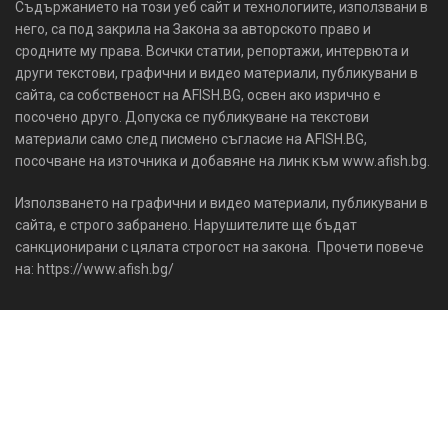
Съдържанието на този уеб сайт и технологиите, използвани в
него, са под закрила на Закона за авторското право и
сродните му права. Всички статии, репортажи, интервюта и
други текстови, графични и видео материали, публикувани в
сайта, са собственост на AFISH.BG, освен ако изрично е
посочено друго. Допуска се публикуване на текстови
материали само след писмено съгласие на AFISH.BG,
посочване на източника и добавяне на линк към www.afish.bg.
Използването на графични и видео материали, публикувани в
сайта, е строго забранено. Нарушителите ще бъдат
санкционирани с цялата строгост на закона. Прочети повече
на: https://www.afish.bg/