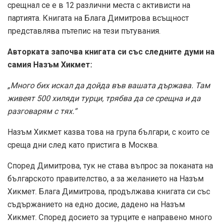
срещнал се е в 12 различни места с активисти на
партията. Книгата на Блага Димитрова всъщност
представлява пътепис на тези пътувания.
Авторката започва книгата си със следните думи на
самия Назъм Хикмет:
„Много бих искал да дойда във вашата държава. Там
живеят 500 хиляди турци, трябва да се срещна и да
разговарям с тях.“
Назъм Хикмет казва това на група българи, с които се
среща дни след като пристига в Москва.
Според Димитрова, тук не става въпрос за поканата на
българското правителство, а за желанието на Назъм
Хикмет. Блага Димитрова, продължава книгата си със
съдържанието на едно досие, дадено на Назъм
Хикмет. Според досието за турците е направено много