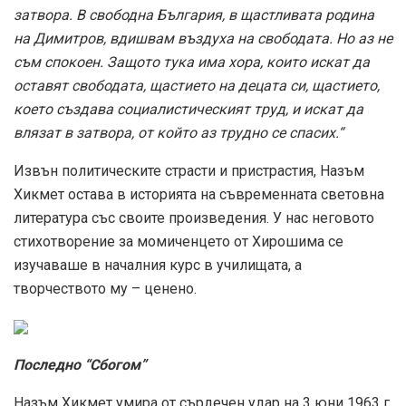
затвора. В свободна България, в щастливата родина
на Димитров, вдишвам въздуха на свободата. Но аз не
съм спокоен. Защото тука има хора, които искат да
оставят свободата, щастието на децата си, щастието,
което създава социалистическият труд, и искат да
влязат в затвора, от който аз трудно се спасих.“
Извън политическите страсти и пристрастия, Назъм
Хикмет остава в историята на съвременната световна
литература със своите произведения. У нас неговото
стихотворение за момиченцето от Хирошима се
изучаваше в началния курс в училищата, а
творчеството му – ценено.
Последно “Сбогом”
Назъм Хикмет умира от сърдечен удар на 3 юни 1963 г.