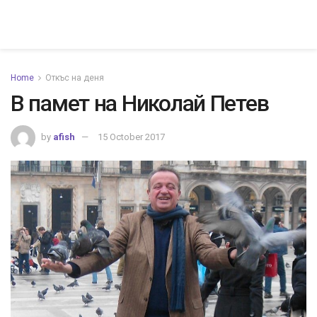
Home
Откъс на деня
В памет на Николай Петев
by
afish
15 October 2017