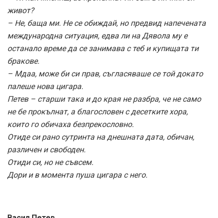
живот?
– Не, баща ми. Не се обиждай, но предвид напечената
международна ситуация, едва ли на Дявола му е
останало време да се занимава с теб и купищата ти
бракове.
– Мдаа, може би си прав, съгласяваше се той докато
палеше нова цигара.
Петев – старши така и до края не разбра, че не само
не бе прокълнат, а благословен с десетките хора,
които го обичаха безпрекословно.
Отиде си рано сутринта на днешната дата, обичан,
различен и свободен.
Отиди си, но не съвсем.
Дори и в момента пуша цигара с него.
Васил Петев