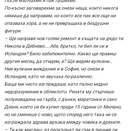
После мълчахме и пак пушихме.
По-късно заговаряхме за онези неща, които никога
нямаше да направим, но които все пак все още ни
опазваха хора, а не ни превръщаха в бездушни
фигури.
– Ще направя нов голям ремонт в къщата на дядо ти
Никола в Дебнево…..Абе, братко, ти бил ли си в
Исландия? Било забележително. Какво ще правиш
другия месец, да отидем, а? Ще видим вулкани…
Ние вулкани виждахме и в София, но онези в
Исландия, като че звучаха по-различно.
Баща ми често изглеждаше, като пълно модно
недоразумение в облеклото. Ризата му стърчеше
полуизвадена на гърба, с дънки, маратонки и сако
Дзеня, което си бе купил преди 15 години от Милано,
но не сменяше с ново, щото според него така не се
изграждала здрава връзка между човека и дрехите.
– Ти как мислиш, аз прокълнат ли съм в личния си