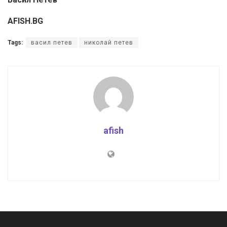
AFISH.BG
Tags:
васил петев
николай петев
afish