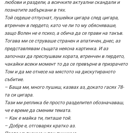
любови и раздели, а всичките актуални скандали и
познатите забъркани в тях.
Той седеше отпуснат, пушейки цигара след цигара,
втренчен в пердето, като че ли то му обясняваше,
защо Волен не е психо, а обича да се прави на такъв.
Тогава ми се струваше странен и апатичен, днес, аз
представлявам същата неясна картинка. И аз
започнах да преслушвам хората, втренчен в пердето,
чакайки всеки момент то да се превърне в призрачето
Том и да ме отнесе на мястото на дискутираното
събитие.
– Баща ми, много пушиш, казвах аз, докато гасях 78-
та си цигара.
Тази ми реплика бе просто разделител обозначаваш,
че е време да сменим темата.
– Как е майка ти, питаше той.
– Добре е, отговарях кратко аз.