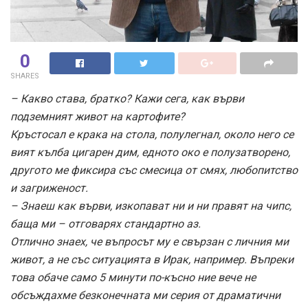
0
SHARES
– Какво става, братко? Кажи сега, как върви
подземният живот на картофите?
Кръстосал е крака на стола, полулегнал, около него се
вият кълба цигарен дим, едното око е полузатворено,
другото ме фиксира със смесица от смях, любопитство
и загриженост.
– Знаеш как върви, изкопават ни и ни правят на чипс,
баща ми – отговарях стандартно аз.
Отлично знаех, че въпросът му е свързан с личния ми
живот, а не със ситуацията в Ирак, например. Въпреки
това обаче само 5 минути по-къс
но ние вече не
обсъждахме безконечната ми серия от драматични