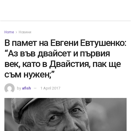
Home
Новини
В памет на Евгени Евтушенко:
“Аз във двайсет и първия
век, като в Двайстия, пак ще
съм нужен;”
by
afish
1 April 2017