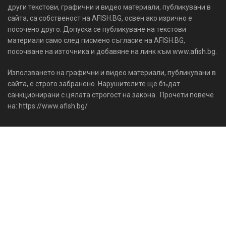
други текстови, графични и видео материали, публикувани в
сайта, са собственост на AFISH.BG, освен ако изрично е
посочено друго. Допуска се публикуване на текстови
материали само след писмено съгласие на AFISH.BG,
посочване на източника и добавяне на линк към www.afish.bg.
Използването на графични и видео материали, публикувани в
сайта, е строго забранено. Нарушителите ще бъдат
санкционирани с цялата строгост на закона. Прочети повече
на: https://www.afish.bg/