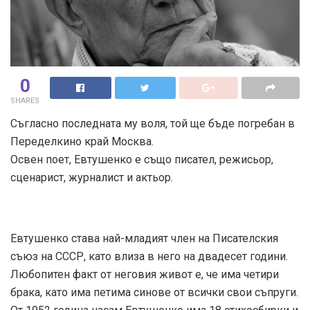
0
SHARES
Съгласно последната му воля, той ще бъде погребан в
Переделкино край Москва.
Освен поет, Евтушенко е също писател, режисьор,
сценарист, журналист и актьор.
Евтушенко става най-младият член на Писателския
съюз на СССР, като влиза в него на двадесет години.
Любопитен факт от неговия живот е, че има четири
брака, като има петима синове от всички свои съпруги.