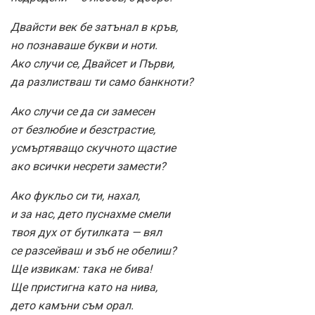
Двайсти век бе затънал в кръв,
но познаваше букви и ноти.
Ако случи се, Двайсет и Първи,
да разлистваш ти само банкноти?
Ако случи се да си замесен
от безлюбие и безстрастие,
усмъртяващо скучното щастие
ако всички несрети замести?
Ако фукльо си ти, нахал,
и за нас, дето пуснахме смели
твоя дух от бутилката — вял
се разсейваш и зъб не обелиш?
Ще извикам: така не бива!
Ще пристигна като на нива,
дето камъни съм орал.