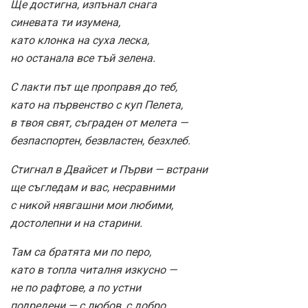
Ще достигна, изпънал снага
синевата ти изумена,
като клонка на суха леска,
но останала все тъй зелена.
С лакти път ще проправя до теб,
като на първенство с куп Пелета,
в твоя свят, съграден от мелета —
безпаспортен, безвластен, безхлеб.
Стигнал в Двайсет и Първи — встрани
ще съгледам и вас, несравними
с никой нявгашни мои любими,
достолепни и на старини.
Там са братята ми по перо,
като в топла читалня изкусно —
не по рафтове, а по устни
подредени — с любов, с добро.