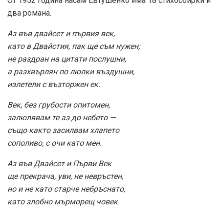
От 1952 година насам Евтушенко има 18 стихосбирки и
два романа.
Аз във двайсет и първия век,
като в Двайстия, пак ще съм нужен;
не раздран на цитати послушни,
а разхвърлян по люлки въздушни,
излетели с възторжен ек.
Век, без грубости опитомен,
залюлявам те аз до небето —
също както засилвам хлапето
сополиво, с очи като мен.
Аз във Двайсет и Първи Век
ще прекрача, уви, не невръстен,
но и не като старче небръснато,
като злобно мърморещ човек.