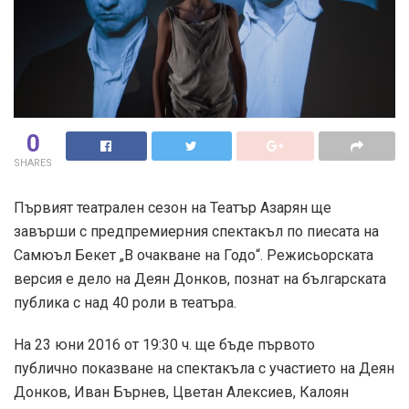
0
SHARES
Първият театрален сезон на Театър Азарян ще
завърши с предпремиерния спектакъл по пиесата на
Самюъл Бекет „В очакване на Годо“. Режисьорската
версия е дело на Деян Донков, познат на българската
публика с над 40 роли в театъра.
На 23 юни 2016 от 19:30 ч. ще бъде първото
публично показване на спектакъла с участието на Деян
Донков, Иван Бърнев, Цветан Алексиев, Калоян