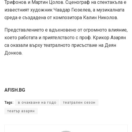
Трифонов и Мартин Цолов. Сценограф на спектакъла е
известният художник Чавдар Гюзелев, а музикалната
среда е създадена от композитора Калин Николов.
Представлението е вдъхновено от огромното влияние,
което работата и приятелството с проф. Крикор Азарян
са оказали върху театралното присъствие на Деян
Донков.
AFISH.BG
Tags:
в очакване на годо
театрален сезон
театър азарян