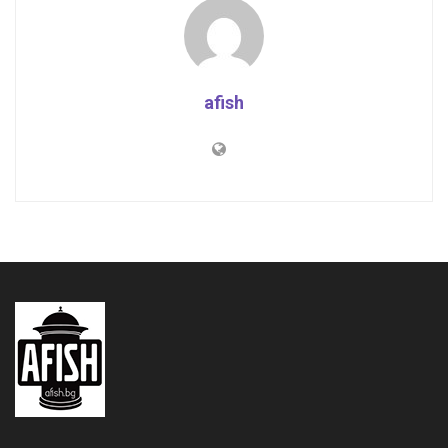
afish