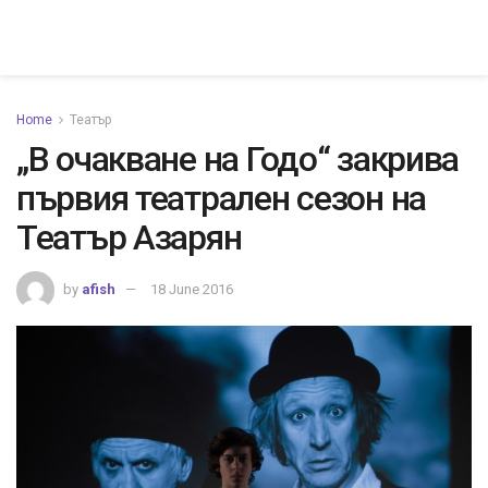
Home
Театър
„В очакване на Годо“ закрива
първия театрален сезон на
Театър Азарян
by
afish
18 June 2016