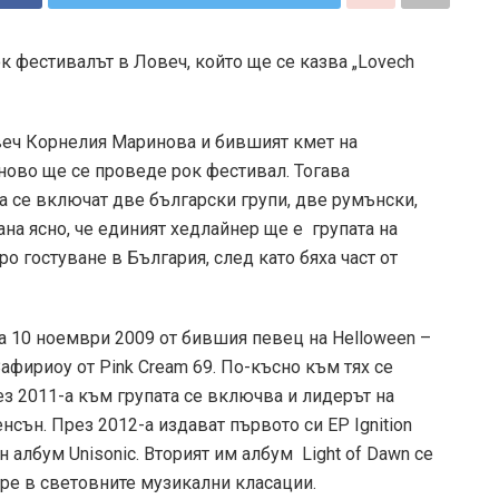
к фестивалът в Ловеч, който ще се казва „Lovech
веч Корнелия Маринова и бившият кмет на
ново ще се проведе рок фестивал. Тогава
а се включат две български групи, две румънски,
ана ясно, че единият хедлайнер ще е групата на
ро гостуване в България, след като бяха част от
 на 10 ноември 2009 от бившия певец на Helloween –
афириоу от Pink Cream 69. По-късно към тях се
з 2011-а към групата се включва и лидерът на
нсън. През 2012-а издават първото си EP Ignition
 албум Unisonic. Вторият им албум Light of Dawn се
бре в световните музикални класации.