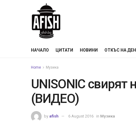
НАЧАЛО
ЦИТАТИ
НОВИНИ
ОТКЪС НА ДЕ
Home
Музика
UNISONIC свирят н
(ВИДЕО)
by
afish
6 August 2016
in
Музика