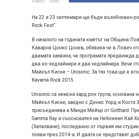
SHARES
VIEWS
На 22 и 23 септември ще бъде възобновен ро
Rock Fest“.
В началото на годината кметът на Община Ло
Каварна Цонко Цонев, обявиха че в Ловеч от
двамата заявиха, че програмата предвижда д
два ко-хедлайнера и два хедлайнера. Вече ст
Майкъл Киске – Unisonic. За тях това ще е вто
Kavarna Rock 2015.
Unisonic са немска хард рок група, основана
Майкъл Киске, заедно с Денис Уорд и Коста З
присъединява и Манди Мейър от Gotthard. Пре
Gamma Ray и съосновател на Helloween Кай Хе
(Запалване), последвано от първия им студиен
появи през 2014-а. И двата се представят до