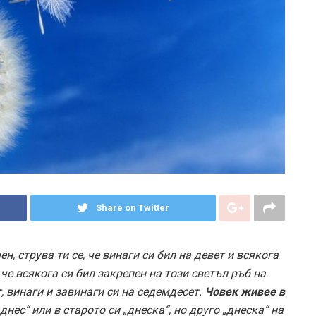
Share on Twitter
ен, струва ти се, че винаги си бил на девет и всякога
, че всякога си бил закрепен на този светъл ръб на
, винаги и завинаги си на седемдесет.
Човек живее в
днес“ или в старото си „днеска“, но друго „днеска“ на