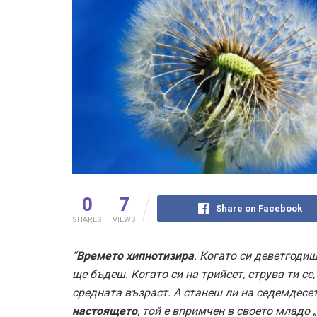
0
7
Share on Facebook
SHARES
VIEWS
“
Времето хипнотизира
. Когато си деветгодиш
ще бъдеш. Когато си на трийсет, струва ти се
средната възраст. А станеш ли на седемдесет
настоящето
, той е впримчен в своето младо „