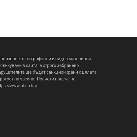
зползването на графични и видео материали,
бликувани в сайта, е строго забранено.
арушителите ще бъдат санкционирани с цялата
рогост на закона. Прочети повече на:
tps://www.afish.bg/