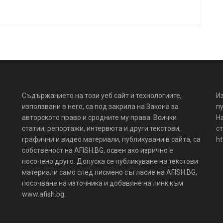
Съдържанието на този уеб сайт и технологиите,
И
използвани в него, са под закрила на Закона за
пу
авторското право и сродните му права. Всички
Н
статии, репортажи, интервюта и други текстови,
ст
графични и видео материали, публикувани в сайта, са
ht
собственост на AFISH.BG, освен ако изрично е
посочено друго. Допуска се публикуване на текстови
материали само след писмено съгласие на AFISH.BG,
посочване на източника и добавяне на линк към
www.afish.bg.