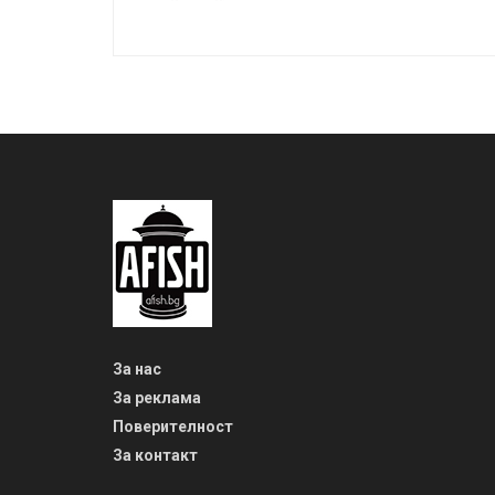
За нас
За реклама
Поверителност
За контакт