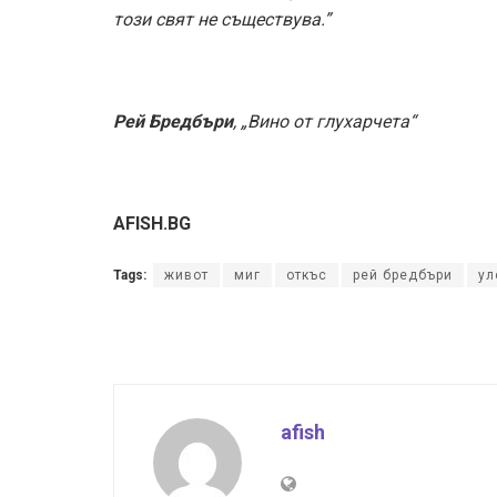
този свят не съществува.”
Рей Бредбъри
, „Вино от глухарчета“
AFISH.BG
Tags:
живот
миг
откъс
рей бредбъри
ул
afish