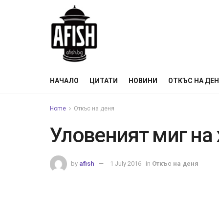
НАЧАЛО
ЦИТАТИ
НОВИНИ
ОТКЪС НА ДЕ
Home
Откъс на деня
Уловеният миг на
by
afish
1 July 2016
in
Откъс на деня