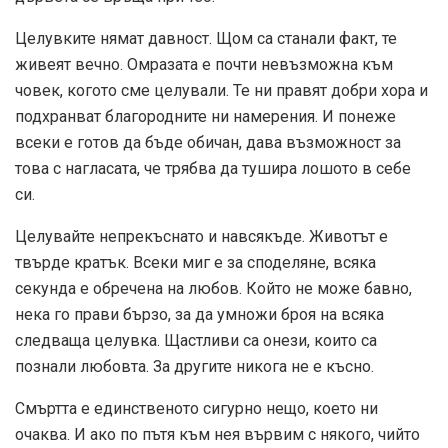
Целувките нямат давност. Щом са станали факт, те
живеят вечно. Омразата е почти невъзможна към
човек, когото сме целували. Те ни правят добри хора и
подхранват благородните ни намерения. И понеже
всеки е готов да бъде обичан, дава възможност за
това с нагласата, че трябва да тушира лошото в себе
си.
Целувайте непрекъснато и навсякъде. Животът е
твърде кратък. Всеки миг е за споделяне, всяка
секунда е обречена на любов. Който не може бавно,
нека го прави бързо, за да умножи броя на всяка
следваща целувка. Щастливи са онези, които са
познали любовта. За другите никога не е късно.
Смъртта е единственото сигурно нещо, което ни
очаква. И ако по пътя към нея вървим с някого, чийто