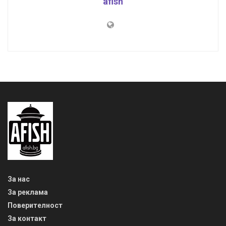
afish
За нас
За реклама
Поверителност
За контакт