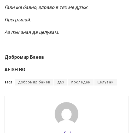
Гали ме бавно, здраво в тях ме дръж.
Прегръщай.
Аз пък зная да целувам.
Добромир Банев
AFISH.BG
Tags:
добромир банев
дъх
последен
целувай