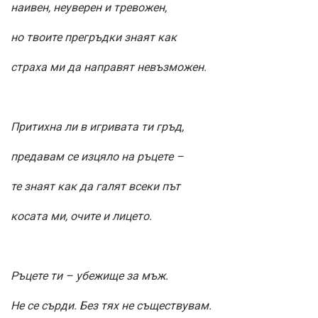
наивен, неуверен и тревожен,
но твоите прегръдки знаят как
страха ми да направят невъзможен.
Притихна ли в игривата ти гръд,
предавам се изцяло на ръцете –
те знаят как да галят всеки път
косата ми, очите и лицето.
Ръцете ти – убежище за мъж.
Не се сърди. Без тях не съществувам.