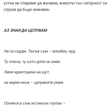
устни не спираме да желаем, животът със сигурност си
струва да бъде изживян.
АЗ ЗНАЯ ДА ЦЕЛУВАМ
Не се сърди. Такъв съм – влюбен, луд.
Ту плача, ту като дете се смея.
Умея идиотщини на шут,
на верен мъж – целувките умея.
Понякога съм истински глупак –