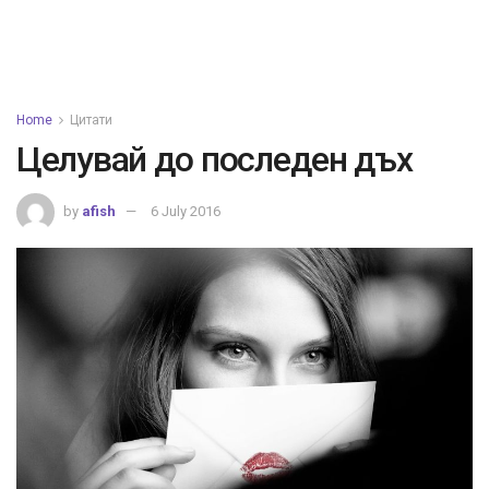
Home
Цитати
Целувай до последен дъх
by
afish
6 July 2016