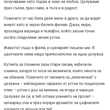
получаваме като първа в знак на любов. Целуваме
през сълзи, през смях, в тъга и в радост.
Повечето от нас биха дали мило и драго, за да водят
живот като в черно-белите филми. Джаз, море,
прохладна веранда и телефон, който звъни точно
когато споделяме нечии устни…
Животът също е филм, а сценарият пишем ние. В
цветовете няма нищо притеснително за една целувка.
Кутията за спомени пази стари писма, избелели
снимки, кичури от коси на момичета, които някога са
ни обичали. Повечето от писмата са „запечатани“ с
целувка – избледняло червило от устни по пощенския
плик – устни с дъх на малини, на ягоди и череши…
Целувал ли си, в теб остава уханието на пролет –
затваряш очи и през януари ароматът на цъфналите
дървета се връща при теб.