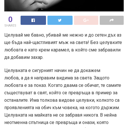
0
SHARES
Целувай ме бавно, убивай ме нежно и до сетен дъх аз
ще бъда най-щастливият мъж на света! Без целувките
любовта е като крем карамел, в който сме забравили
да добавим захар.
Целувката е сигурният начин не да докажем
любов, а да я направим видима за света. Защото
любовта е за показ. Когато двама се обичат, те самите
съществуват в свят, който се превръща в пример за
останалите. Има толкова видове целувки, колкото са
проявленията на обич към човека, на когото държим.
Целувката на майката не се забравя никога. В нейна
неотменна спътница се превръща и онази, която