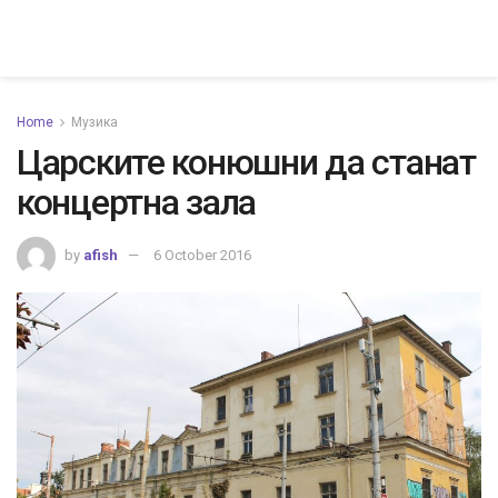
Home
Музика
Царските конюшни да станат
концертна зала
by
afish
6 October 2016