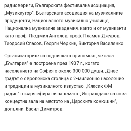
радиовериги, Българската фестивална асоциация,
„Музикаутор”, Българската асоциация на музикалните
продуценти, Националното музикално училище,
Национална музикална академия, както и от музиканти
като проф. Людмил Ангелов, проф. Пламен Джуров,
Теодосий Спасов, Георги Черкин, Виктория Василенко…
Организаторите на подписката припомнят, че зала
„България” е построена през 1937 г., когато
населението на София е около 300 000 души. „Днес
градът е европейска столица с 2-милионно население
и традиции в музикалното изкуство. „Класик ФМ
радио” отваря ефира си за темата: „Изграждане на нова
концертна зала на мястото на „Царските конюшни”,
допълни Васил Димитров.