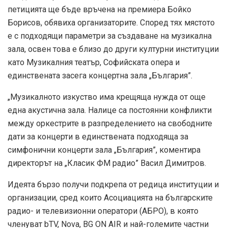
петицията ще бъде връчена на премиера Бойко
Борисов, обявиха организаторите. Според тях мястото
е с подходящи параметри за създаване на музикална
зала, освен това е близо до други културни институции
като Музикалния театър, Софийската опера и
единствената засега концертна зала „България”.
„Музикалното изкуство има крещяща нужда от още
една акустична зала. Налице са постоянни конфликти
между оркестрите в разпределението на свободните
дати за концерти в единствената подходяща за
симфонични концерти зала „България”, коментира
директорът на „Класик ФМ радио” Васил Димитров.
Идеята бързо получи подкрепа от редица институции и
организации, сред които Асоциацията на българските
радио- и телевизионни оператори (АБРО), в която
членуват bTV, Nova, BG ON AIR и най-големите частни