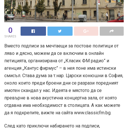
0
SHARES
Вместо подписи за мечтаещи за постове политици от
ляво и дясно, можем да се включим в онлайн
петицията, организирана от „Класик ФМ радио” и
агенция „Кантус фирмус” – в нея поне има истински
смисъл. Става дума за т.нар. Царски конюшни в София,
около които преди броени дни се разрази поредният
имотен скандал у нас. Идеята е мястото да се
превърне в нова акустична концертна зала, от която
отдавна има необходимост в столицата. А как можете
да я подкрепите, вижте на сайта www.classicfm.bg.
След като приключи набирането на подписи,