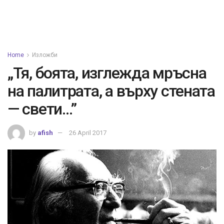
Home
Изложби
„Тя, боята, изглежда мръсна
на палитрата, а върху стената
— свети…”
by
afish
26 April 2017