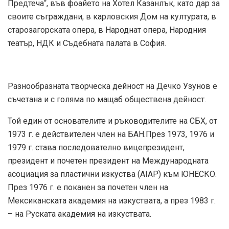
Предтеча“, във фоайето на Хотел Казанлък, като дар за
своите съграждани, в карловския Дом на културата, в
старозагорската опера, в Народнат опера, Народния
театър, НДК и Съдебната палата в София.
Разнообразната творческа дейност на Дечко Узунов е
съчетана и с голяма по мащаб обществена дейност.
Той един от основателите и ръководителите на СБХ, от
1973 г. е действителен член на БАН.През 1973, 1976 и
1979 г. става последователно вицепрезидент,
президент и почетен президент на Международната
асоциация за пластични изкуства (AIAP) към ЮНЕСКО.
През 1976 г. е поканен за почетен член на
Мексиканската академия на изкуствата, а през 1983 г.
– на Руската академия на изкуствата.