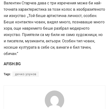
Валентин Старчев дава с три изречения може би най-
точната характеристика за този колос в изобразитеното
ни изкуство: „Той беше артистична личност, особен.
Беше контактен човек, видял много, познаваше много
хора, още навремето беше разбрал модерното
изкуство. Приятели са му били не само художници, но
и писатели, музиканти, актьори. Особен тип човек,
носеше културата в себе си, винаги е бил тачен,
обичан.”
AFISH.BG
Tags:
дечко узунов