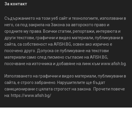
За контакт
Съдържанието на този уеб сайт и технологиите, използвани в
него, са под закрила на Закона за авторското право и
сродните му права. Всички статии, репортажи, интервюта и
други текстови, графични и видео материали, публикувани в
сайта, са собственост на AFISH.BG, освен ако изрично е
посочено друго. Допуска се публикуване на текстови
материали само след писмено съгласие на AFISH.BG,
посочване на източника и добавяне на линк към www.afish.bg.
Използването на графични и видео материали, публикувани в
сайта, е строго забранено. Нарушителите ще бъдат
санкционирани с цялата строгост на закона. Прочети повече
на: https://www.afish.bg/