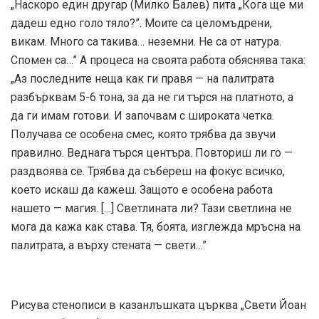
„Наскоро един другар (Милко Балев) пита „Кога ще ми
дадеш едно голо тяло?”. Моите са целомъдрени,
викам. Много са такива… неземни. Не са от натура.
Спомен са…” А процеса на своята работа обяснява така:
„Аз последните неща как ги правя — на палитрата
разбърквам 5-6 тона, за да не ги търся на платното, а
да ги имам готови. И започвам с широката четка.
Получава се особена смес, която трябва да звучи
правилно. Веднага търся центъра. Повториш ли го —
раздвоява се. Трябва да събереш на фокус всичко,
което искаш да кажеш. Защото е особена работа
нашето — магия. […] Светлината ли? Тази светлина не
мога да кажа как става. Тя, боята, изглежда мръсна на
палитрата, а върху стената — свети…”
Рисува стенописи в казанлъшката църква „Свети Йоан