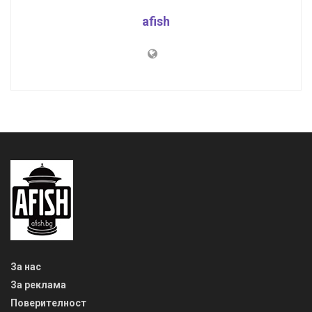
afish
За нас
За реклама
Поверителност