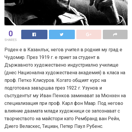
0
SHARES
Роден е в Казанлък, негов учител в родния му град е
Чудомир. През 1919 г. е приет за студент в
Държавното художествено индустриално училище
(днес Национална художествена академия) в класа на
проф. Петко Клисуров. Когато общият курс на
подготовка завършва през 1922 г. Узунов и
състудентът му Иван Пенков заминават за Мюнхен на
специализация при проф. Карл фон Маар. Под негово
влияние двамата млади художници се запознават с
творчеството на майстори като Рембранд ван Рейн,
Диего Веласкес, Тициан, Петер Паул Рубенс.