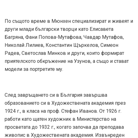
По същото време в Мюнхен специализират и живеят и
други млади български творци като Елисавета
Багряна, Фани Попова-Мутафова, Чавдар Мутафов,
Николай Лилиев, Константин Щъркелов, Симеон
Радев, Светослав Минков и други, които формират
приятелското обкръжение на Узунов, а също и стават
модели за портретите му.
След завръщането си в България завършва
образованието си в Художествената академия през
1924 г., в класа на проф. Стефан Иванов. От 1926 г.
работи като щатен художник в Министерство на
просветата до 1932 г., когато започва да преподава
живопис в Художествената академия. Извънреден