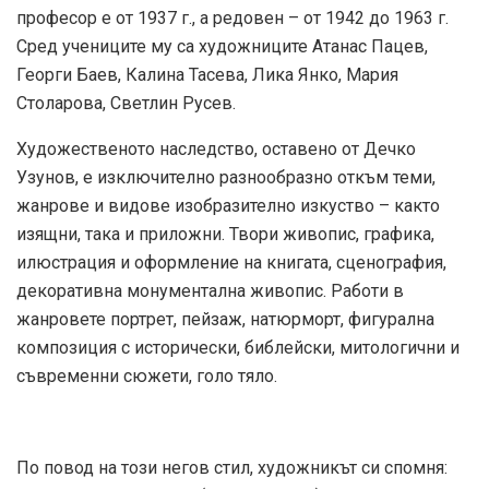
професор е от 1937 г., а редовен – от 1942 до 1963 г.
Сред учениците му са художниците Атанас Пацев,
Георги Баев, Калина Тасева, Лика Янко, Мария
Столарова, Светлин Русев.
Художественото наследство, оставено от Дечко
Узунов, е изключително разнообразно откъм теми,
жанрове и видове изобразително изкуство – както
изящни, така и приложни. Твори живопис, графика,
илюстрация и оформление на книгата, сценография,
декоративна монументална живопис. Работи в
жанровете портрет, пейзаж, натюрморт, фигурална
композиция с исторически, библейски, митологични и
съвременни сюжети, голо тяло.
По повод на този негов стил, художникът си спомня: