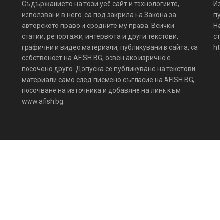
Съдържанието на този уеб сайт и технологиите,
И
използвани в него, са под закрила на Закона за
пу
авторското право и сродните му права. Всички
Н
статии, репортажи, интервюта и други текстови,
ст
графични и видео материали, публикувани в сайта, са
ht
собственост на AFISH.BG, освен ако изрично е
посочено друго. Допуска се публикуване на текстови
материали само след писмено съгласие на AFISH.BG,
посочване на източника и добавяне на линк към
www.afish.bg.