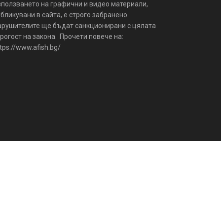
зползването на графични и видео материали,
бликувани в сайта, е строго забранено.
арушителите ще бъдат санкционирани с цялата
рогост на закона. Прочети повече на:
tps://www.afish.bg/