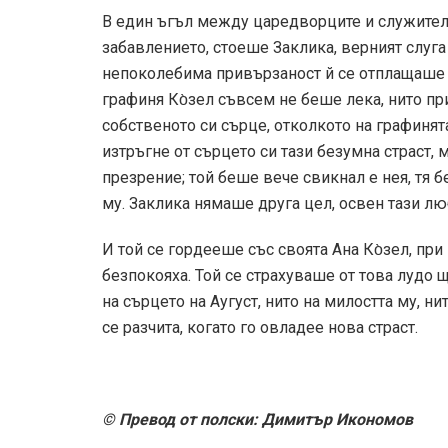
В един ъгъл между царедворците и служители
забавлението, стоеше Заклика, верният слуга
непоколебима привързаност й се отплащаше з
графиня Ко̀зел съвсем не беше лека, нито п
собственото си сърце, отколкото на графиня
изтръгне от сърцето си тази безумна страст, 
презрение; той беше вече свикнал е нея, тя 
му. Заклика нямаше друга цел, освен тази л
И той се гордееше със своята Ана Ко̀зел, при
безпокояха. Той се страхуваше от това лудо 
на сърцето на Аугуст, нито на милостта му, н
се разчита, когато го овладее нова страст.
© Превод от полски: Димитър Икономов