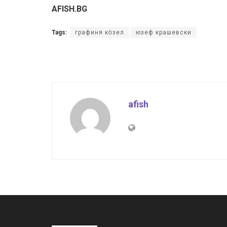
AFISH.BG
Tags:
графиня ко̀зел
юзеф крашевски
afish