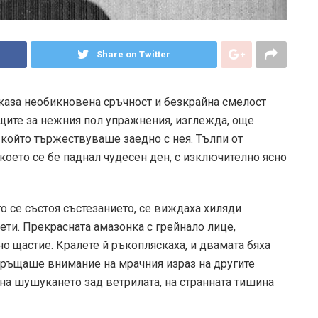
Share on Twitter
показа необикновена сръчност и безкрайна смелост
щите за нежния пол упражнения, изглежда, още
 който тържествуваше заедно с нея. Тълпи от
което се бе паднал чудесен ден, с изключително ясно
то се състоя състезанието, се виждаха хиляди
ети. Прекрасната амазонка с грейнало лице,
о щастие. Кралете й ръкопляскаха, и двамата бяха
обръщаше внимание на мрачния израз на другите
на шушукането зад ветрилата, на странната тишина