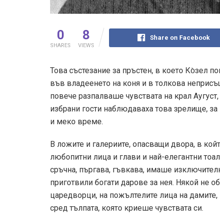
0
8
Share on Facebook
SHARES
VIEWS
Това състезание за пръстен, в което Ко̀зел 
във владеенето на коня и в толкова неприсъ
повече разпалваше чувствата на крал Аугуст,
избрани гости наблюдаваха това зрелище, за 
и меко време.
В ложите и галериите, опасващи двора, в кой
любопитни лица и глави и най-елегантни тоал
сръчна, пъргава, гъвкава, имаше изключителн
приготвили богати дарове за нея. Някой не 
царедворци, на пожълтелите лица на дамите, 
сред тълпата, която криеше чувствата си.