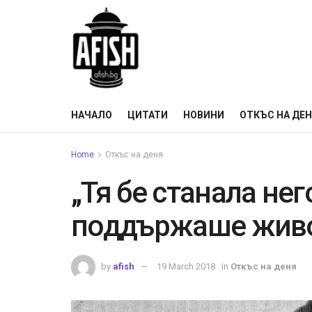
НАЧАЛО
ЦИТАТИ
НОВИНИ
ОТКЪС НА ДЕ
Home
Откъс на деня
„Тя бе станала нег
поддържаше живо
by
afish
19 March 2018
in
Откъс на деня