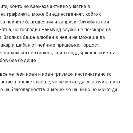
те, които не вземаха активно участие в
 на графинята, може би единственият, който с
а нейните благодеяния и капризи. Службата при
риятна, но господин Раймунд служеше по-скоро на
та. Заклика беше влюбен в нея и не можеше да
макар и шибан от нейните прищевки, гордост,
бе станала негова болест, която поддържаше живота
юбов без бъдеще.
 все че тези нови и нови триумфи инстинктивно го
щастие, понеже знаеше, че не може да се разчита нито
ито на благодарността, знаеше, че на нищо не може да