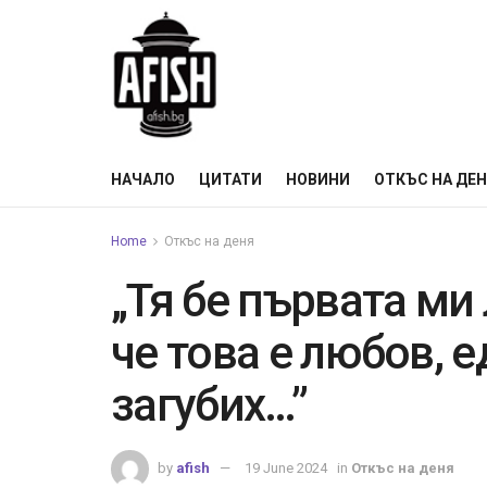
НАЧАЛО
ЦИТАТИ
НОВИНИ
ОТКЪС НА ДЕ
Home
Откъс на деня
„Тя бе първата ми 
че това е любов, е
загубих…”
by
afish
19 June 2024
in
Откъс на деня