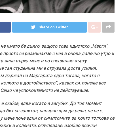
Share on Twitter
 че името бе дълго, защото това идиотско „Марги“,
е просто се разминахме с нея в онова далечно утро и
а вина върху мене и по-специално върху
че тая студенина ми е струвала доста усилия.
съм държал на Маргарита едва тогава, когато я
, колкото в достойнството“, казвах си, понеже все
 Само че успокоителното не действуваше.
 е любов, едва когато я загубих. До тоя момент
да бих се запитал, навярно щях да реша, че не е,
 мене поне един от симптомите, за които толкова се
тръпки в колената, оглупяване, изобщо всички