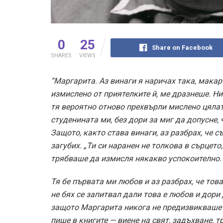
0
25
Share on Facebook
SHARES
VIEWS
“Маргарита. Аз винаги я наричах така, макар
измислено от приятелките й, ме дразнеше. Ни
тя вероятно отново прехвърли мислено цялат
студенината ми, без дори за миг да допусне, 
Защото, както става винаги, аз разбрах, че 
загубих. „Ти си наранен не толкова в сърцето
трябваше да измисля някакво успокоително.
Тя бе първата ми любов и аз разбрах, че това
не бях се запитвал дали това е любов и дори 
защото Маргарита никога не предизвикваше у
пише в книгите — виене на свят, задъхване, 