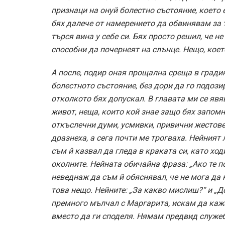
признаци на онуй болестно състояние, което е
бях далече от намерението да обвинявам за 
търся вина у себе си. Бях просто решил, че н
способни да почернеят на слънце. Нещо, кое
А после, подир оная прощална среща в градин
болестното състояние, без дори да го подози
отколкото бях допускал. В главата ми се яв
живот, неща, които кой знае защо бях запомн
откъслечни думи, усмивки, привични жестове
дразнеха, а сега почти ме трогваха. Нейният
съм й казвал да гледа в краката си, като хо
околните. Нейната обичайна фраза: „Ако те 
неведнаж да съм й обяснявал, че не мога да
това нещо. Нейните: „За какво мислиш?“ и „
премного мълчал с Маргарита, искам да кажа
вместо да ги споделя. Нямам предвид служебн