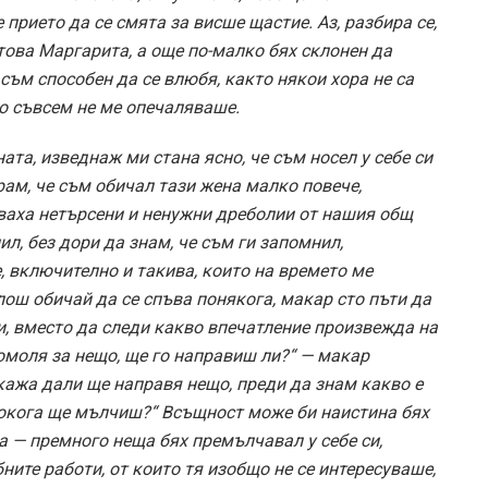
 прието да се смята за висше щастие. Аз, разбира се,
това Маргарита, а още по-малко бях склонен да
е съм способен да се влюбя, както някои хора не са
то съвсем не ме опечаляваше.
ата, изведнаж ми стана ясно, че съм носел у себе си
рам, че съм обичал тази жена малко повече,
яваха нетърсени и ненужни дреболии от нашия общ
ил, без дори да знам, че съм ги запомнил,
, включително и такива, които на времето ме
 лош обичай да се спъва понякога, макар сто пъти да
ди, вместо да следи какво впечатление произвежда на
помоля за нещо, ще го направиш ли?“ — макар
 кажа дали ще направя нещо, преди да знам какво е
Докога ще мълчиш?“ Всъщност може би наистина бях
 — премного неща бях премълчавал у себе си,
ите работи, от които тя изобщо не се интересуваше,