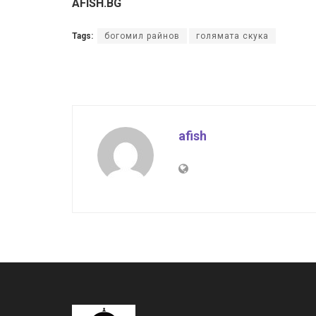
AFISH.BG
Tags:
богомил райнов
голямата скука
afish