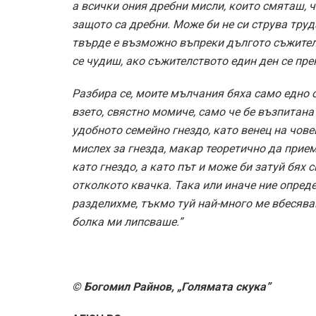
а всички ония дребни мисли, които смяташ, ч
защото са дребни. Може би не си струва труд
твърде е възможно въпреки дългото съжител
се чудиш, ако съжителството един ден се пре
Разбира се, моите мълчания бяха само едно о
взето, свястно момиче, само че бе възпитана 
удобното семейно гнездо, като венец на чове
мислех за гнезда, макар теоретично да прием
като гнездо, а като път и може би затуй бях 
отколкото квачка. Така или иначе ние опреде
разделихме, тъкмо туй най-много ме вбесяваш
болка ми липсваше.”
© Богомил Райнов, „Голямата скука”