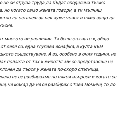
е не си струва труда да бъдат споделени тъкмо
а, но когато само жената говори, а ти мълчиш,
ство да останеш за нея чужд човек и няма защо да
късне.
т многото ни различия. Тя беше стегнато и, общо
от леля си, една глупава еснафка, в култа към
шкото съществуване. А аз, особено в ония години, не
ах ползата от тях и животът ми се представяше не
склонен да търся у жената по-скоро спътница,
лено не се разбирахме по някои въпроси и когато се
е, че макар да не се разбирах с това момиче, то до